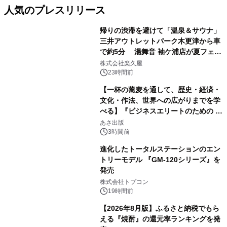
人気のプレスリリース
帰りの渋滞を避けて「温泉＆サウナ」
三井アウトレットパーク木更津から車
で約5分 湯舞音 袖ケ浦店が夏フェア
1
メニューを提供
株式会社楽久屋
23時間前
【一杯の蕎麦を通して、歴史・経済・
文化・作法、世界への広がりまでを学
べる】『ビジネスエリートのための 教
2
養としての蕎麦』2026年8月25日
あさ出版
（火）発売
3時間前
進化したトータルステーションのエン
トリーモデル 『GM-120シリーズ』を
発売
3
株式会社トプコン
19時間前
【2026年8月版】ふるさと納税でもら
える『焼酎』の還元率ランキングを発