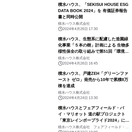
積水ハウス、「SEKISUI HOUSE ESG
DATA BOOK 2024」を 有価証券報告
書と同時公開
積水ハウス株式会社
2024年4月26日 17:30
積水ハウス、生態系に配慮した造園緑
化事業「５本の樹」計画による 生物多
様性保全の取り組みで第51回「環境
賞」優良賞を受賞
積水ハウス株式会社
2024年4月26日 16:45
積水ハウス、戸建ZEH「グリーンファ
ースト ゼロ」発売から10年で累積8万
棟を達成
積水ハウス株式会社
2024年4月24日 13:30
積水ハウスとフェアフィールド・バ
イ・マリオット 道の駅プロジェクト
「東京レインボープライド2024」に共
同で出展
積水ハウス株式会社 フェアフィールド・バ
イ・マリオット 道の駅プロジェクト