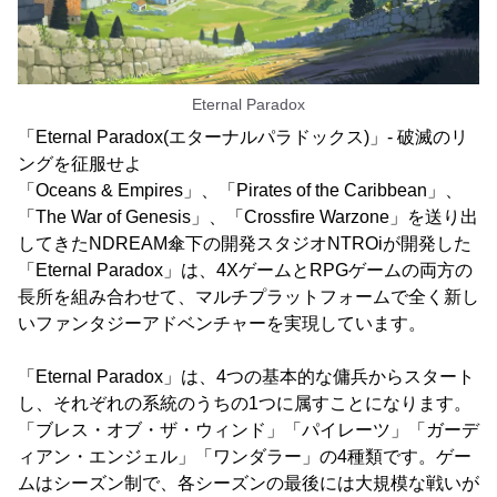
Eternal Paradox
「Eternal Paradox(エターナルパラドックス)」- 破滅のリ
ングを征服せよ
「Oceans & Empires」、「Pirates of the Caribbean」、
「The War of Genesis」、「Crossfire Warzone」を送り出
してきたNDREAM傘下の開発スタジオNTROiが開発した
「Eternal Paradox」は、4XゲームとRPGゲームの両方の
長所を組み合わせて、マルチプラットフォームで全く新し
いファンタジーアドベンチャーを実現しています。
「Eternal Paradox」は、4つの基本的な傭兵からスタート
し、それぞれの系統のうちの1つに属すことになります。
「ブレス・オブ・ザ・ウィンド」「パイレーツ」「ガーデ
ィアン・エンジェル」「ワンダラー」の4種類です。ゲー
ムはシーズン制で、各シーズンの最後には大規模な戦いが