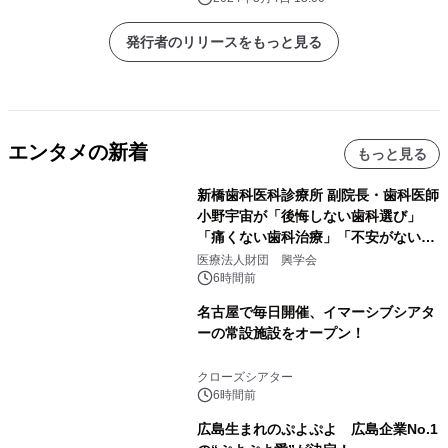
発行者のリリースをもっと見る
エンタメの新着
もっと見る
新橋歯科医科診療所 副院長・歯科医師
小野宇宙が「後悔しない歯科選び」
「痛くない歯科治療」「不安がない治
療計画」をテーマに専門監修
医療法人財団 興学会
6時間前
名古屋で毎日開催、イマーシブシアタ
ーの常設施設をオープン！
クローズシアター
6時間前
広島生まれのぷよぷよ 広島企業No.1