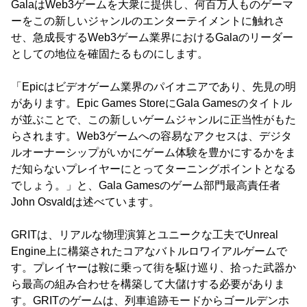
GalaはWeb3ゲームを大衆に提供し、何百万人ものゲーマ
ーをこの新しいジャンルのエンターテイメントに触れさ
せ、急成長するWeb3ゲーム業界におけるGalaのリーダー
としての地位を確固たるものにします。
「Epicはビデオゲーム業界のパイオニアであり、先見の明
があります。Epic Games StoreにGala Gamesのタイトル
が並ぶことで、この新しいゲームジャンルに正当性がもた
らされます。Web3ゲームへの容易なアクセスは、デジタ
ルオーナーシップがいかにゲーム体験を豊かにするかをま
だ知らないプレイヤーにとってターニングポイントとなる
でしょう。」と、Gala Gamesのゲーム部門最高責任者
John Osvaldは述べています。
GRITは、リアルな物理演算とユニークな工夫でUnreal
Engine上に構築されたコアなバトルロワイアルゲームで
す。プレイヤーは鞍に乗って街を駆け巡り、拾った武器か
ら最高の組み合わせを構築して大儲けする必要がありま
す。GRITのゲームは、列車追跡モードからゴールデンホ