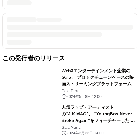
この発行者のリリース
Web3エンターテインメント企業の
Gala、 ブロックチェーンベースの映
画ストリーミングプラットフォーム
「Gala Film」のローンチを発表！
Gala Film
2024年5月8日 12:00
人気ラップ・アーティスト
の“J.K.MAC”、 “YoungBoy Never
Broke Again”をフィーチャーした ニ
ュー・シングル「Swear」をGala
Gala Music
Musicから独占リリースへ
2024年3月22日 14:00