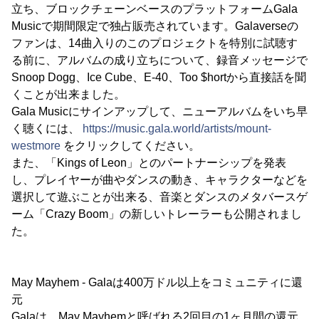
立ち、ブロックチェーンベースのプラットフォームGala
Musicで期間限定で独占販売されています。Galaverseの
ファンは、14曲入りのこのプロジェクトを特別に試聴す
る前に、アルバムの成り立ちについて、録音メッセージで
Snoop Dogg、Ice Cube、E-40、Too $hortから直接話を聞
くことが出来ました。
Gala Musicにサインアップして、ニューアルバムをいち早
く聴くには、
https://music.gala.world/artists/mount-
westmore
をクリックしてください。
また、「Kings of Leon」とのパートナーシップを発表
し、プレイヤーが曲やダンスの動き、キャラクターなどを
選択して遊ぶことが出来る、音楽とダンスのメタバースゲ
ーム「Crazy Boom」の新しいトレーラーも公開されまし
た。
May Mayhem - Galaは400万ドル以上をコミュニティに還
元
Galaは、May Mayhemと呼ばれる2回目の1ヶ月間の還元