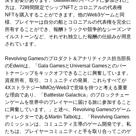
戻す必要があります。Galaverseのイベントに参加された
方は、72時間限定でシップNFTとコロニアルの代表権
NFTを購入することができます。他のWeb3ゲームと同
様、プレイヤーは自分の船とコロニアルの代表権を完全に
所有することができ、報酬トラックや競争的なシーズンマ
イルストーンなど、それぞれ独立した報酬の仕組みが用意
されています。
Revolving Gamesのプロダクト＆アナリティクス担当部長
のEdwinは、「Gala GamesとUniversal Gamesとのパー
トナーシップをキックオフできることに興奮しています。
資産所有、取引、コミュニティの発展、これらすべてが
4XストラテジーMMOがWeb3で意味を持つと考える重要
な理由であり、「Battlestar Galactica」のブロックチェー
ンゲームを世界中のプレイヤーに届ける旅に参加すること
に興奮しています。」と述べ、Revolving Gamesのゲーム
ディレクターであるMartin Talbotは、「Revolving Games
のミッションは、コミュニティ主導のゲーム開発です。私
たちは、プレイヤーコミュニティと手を取り合ってこのゲ