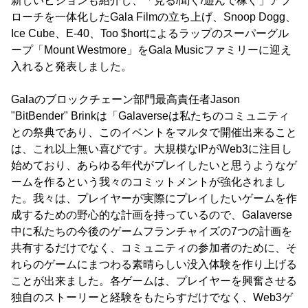
新しいビジョンも紹介し、「見る/聞く/遊んで稼ぐ」アプ
ローチを一体化したGala Filmの立ち上げ、Snoop Dogg、
Ice Cube、E-40、Too $hortによるラップのスーパーグル
ープ「Mount Westmore」をGala Musicファミリーに迎え
入れると発表しました。
Galaのブロックチェーン部門最高責任者Jason
"BitBender" Brinkは「Galaverseは私たちのコミュニティ
との祭典であり、このイベントをマルタで開催出来ること
は、これ以上無い喜びです。大規模なIPがWeb3に注目し
始めており、あらゆる年代がプレイしたいと思うようなゲ
ームを作るという我々のコミットメントが強化されまし
た。我々は、プレイヤーが実際にプレイしたいゲームを作
成するための野心的な計画を持っているので、Galaverse
中に私たちの今後のゲームフランチャイズの7つの計画を
共有するだけでなく、コミュニティの参加者のために、そ
れらのゲームにまつわる素晴らしい没入体験を作り上げる
ことが出来ました。各ゲームは、プレイヤーを興奮させる
独自のストーリーと経験をもたらすだけでなく、Web3ゲ