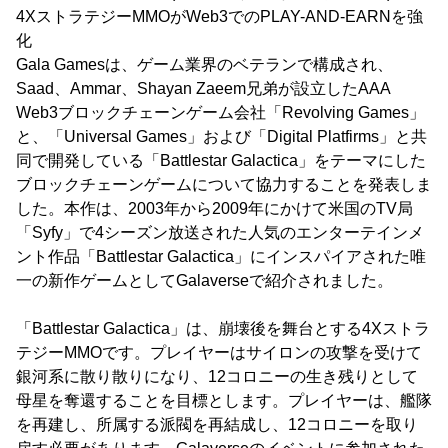
4XストラテジーMMOがWeb3でのPLAY-AND-EARNを強
化
Gala Gamesは、ゲーム業界のベテランで構成され、
Saad、Ammar、Shayan Zaeem兄弟が設立したAAA
Web3ブロックチェーンゲーム会社「Revolving Games」
と、「Universal Games」および「Digital Platfirms」と共
同で開発している「Battlestar Galactica」をテーマにした
ブロックチェーンゲームについて協力することを発表しま
した。本作は、2003年から2009年にかけて米国のTV局
「Syfy」で4シーズン放送された人気のエンターテインメ
ント作品「Battlestar Galactica」にインスパイアされた唯
一の新作ゲームとしてGalaverseで紹介されました。
「Battlestar Galactica」は、崩壊後を舞台とする4Xストラ
テジーMMOです。プレイヤーはサイロンの攻撃を受けて
銀河系に散り散りになり、12コロニーの生き残りとして
母星を奪還することを目標とします。プレイヤーは、艦隊
を再建し、所属する派閥を再結成し、12コロニーを取り