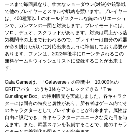
ースまで毎回異なり、壮大なショーダウン(対決)や銃撃戦
で他のプレイヤーとスキルや戦略を競います。プレイヤー
は、400種類以上のオールドスクールな銃のバリエーショ
ンで、ガンマンの一団と対決します。プレイモードには、
ソロ、デュオ、スクワッドがあります。対決は馬上から蒸
気機関車の上まで行われるので、プレイヤーは自分の武器
が命を掛けた戦いに対応出来るように準備しておく必要が
あります。ファンは、2022年後半にローンチされるこの
無料ゲームをウィッシュリストに登録することが出来ま
す。
Gala Gamesは、「Galaverse」の期間中、10,000体の
GRITアバターのうち1体をアンロックできる「The
Gunslinger Box」の特別販売を実施しました。各キャラク
ターには固有の特典と属性があり、所有者はゲーム内でそ
のキャラクターとしてプレイすることが出来ます。属性は
自由に設定でき、各キャラクターにユニークな見た目を与
えます。また、武器スキンを装備することで、他のキャラ
クターとの差別化を図ることが出来ます。