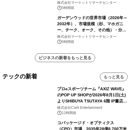
株式会社マーケットリサーチセンター
5時間前
ガーデンウッドの世界市場（2026年～
2032年）、市場規模（杉、マホガニ
ー、チーク、オーク、その他）・分析
レポートを発表
株式会社マーケットリサーチセンター
5時間前
ビジネスの新着をもっと見る
テックの新着
もっと見る
プロeスポーツチーム『AXIZ WAVE』
のPOP UP SHOPが2026年8月1日(土)
よりSHIBUYA TSUTAYA 6階 IP書店で
開催決定！！
株式会社ClaN Entertainment
12時間前
コパッケージド・オプティクス
（CPO）市場、2035年28億8,700万米