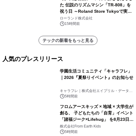
た 伝説のリズムマシン「TR-808」を
祝う日 ～Roland Store Tokyoで実機
を展示しての 記念キャンペーンを開
ローランド株式会社
催 英国ラジオ「NTS」の 特別プログ
15時間前
ラムや、「TR-808」を愛する伝説的
アーティストを フィーチャーしたアニ
テックの新着をもっと見る
メーションを公開～
人気のプレスリリース
学園生活コミュニティ「キャラフレ」
｜2026『夏祭りイベント』のお知らせ
1
キャラフレ｜株式会社エイプリル・データ・
デザインズ
5時間前
フロムアースキッズ × 地域 × 大学生が
創る、 子どもたちの「自育」イベント
「諸福ジーク×Lifehug」 を8月23日
2
(日)開催
株式会社From Earth Kids
5時間前