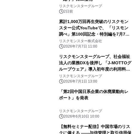
リスクモンスターグループ
2日前
累計1,000万回再生突破のリスクモン
スター公式YouTubeで、 「リスモン
調べ」第100回記念・特別編を7月7日
公開
リスクモンスター株式会社
2026年7月7日 11:00
リスクモンスターグループ、社会福祉
法人の業務DXを後押し 「J-MOTTOグ
ループウェア」導入初年度の利用料が
無料となるキャンペーンを開始
リスクモンスターグループ
2026年7月1日 13:00
「第2回中国日系企業の休廃業動向レ
ポート」を発表
リスクモンスターグループ
2026年6月10日 10:00
【無料セミナー配信】中国市場のリス
クに備える ――与信管理と取引信用保