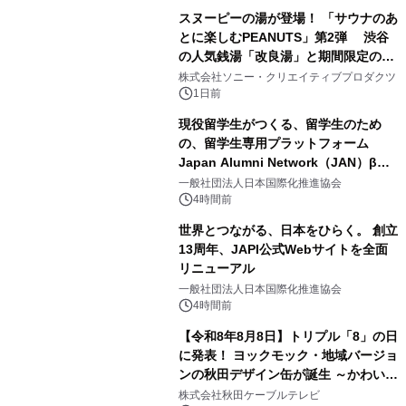
スヌーピーの湯が登場！ 「サウナのあ
とに楽しむPEANUTS」第2弾 渋谷
の人気銭湯「改良湯」と期間限定のコ
3
ラボレーション サウナイキタイコラ
株式会社ソニー・クリエイティブプロダクツ
ボグッズも発売決定！
1日前
現役留学生がつくる、留学生のため
の、留学生専用プラットフォーム
Japan Alumni Network（JAN）β版
4
をリリース
一般社団法人日本国際化推進協会
4時間前
世界とつながる、日本をひらく。 創立
13周年、JAPI公式Webサイトを全面
リニューアル
5
一般社団法人日本国際化推進協会
4時間前
【令和8年8月8日】トリプル「8」の日
に発表！ ヨックモック・地域バージョ
ンの秋田デザイン缶が誕生 ～かわいい
6
秋田犬の子犬と秋田の四季と名所を巡
株式会社秋田ケーブルテレビ