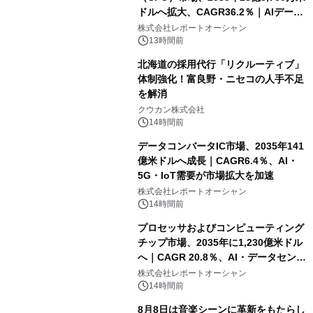
ドルへ拡大、CAGR36.2％｜AIデータ
センター・高速光通信需要が成長を加
株式会社レポートオーシャン
速
13時間前
北海道の採用代行「リクルーティブ」
体制強化！富良野・ニセコの人手不足
を解消
クウカン株式会社
14時間前
データコンバータIC市場、2035年141
億米ドルへ成長｜CAGR6.4％、AI・
5G・IoT需要が市場拡大を加速
株式会社レポートオーシャン
14時間前
プロセッサおよびコンピューティング
チップ市場、2035年に1,230億米ドル
へ｜CAGR 20.8％、AI・データセンタ
ー需要が成長を牽引
株式会社レポートオーシャン
14時間前
8月8日は音楽シーンに革新をもたらし