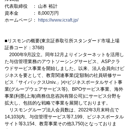
代表取締役 ： 山本 裕計
資本金 ： 8,000万円
ホームページ：
https://www.icraft.jp/
■リスモンの概要(東京証券取引所スタンダード市場上場
証券コード：3768)
2000年9月設立。同年12月よりインターネットを活用し
た与信管理業務のアウトソーシングサービス、ASPクラ
ウドサービス事業を開始しました。以来、法人会員向けビ
ジネスを要として、教育関連事業(定額制の社員研修サー
ビス「サイバックスUniv.」)やビジネスポータルサイト事
業(グループウェアサービス等)、BPOサービス事業、海外
事業(利墨(上海)商務信息咨詢有限公司)にサービス分野を
拡大し、包括的な戦略で事業を展開しております。
リスモングループ法人会員数は、2022年3月末時点で
14,103(内、与信管理サービス等7,199、ビジネスポータル
サイト等3,154、教育事業その他3,750)となっておりま