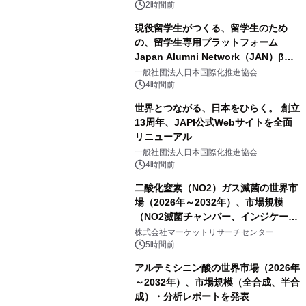
2時間前
現役留学生がつくる、留学生のため
の、留学生専用プラットフォーム
Japan Alumni Network（JAN）β版
をリリース
一般社団法人日本国際化推進協会
4時間前
世界とつながる、日本をひらく。 創立
13周年、JAPI公式Webサイトを全面
リニューアル
一般社団法人日本国際化推進協会
4時間前
二酸化窒素（NO2）ガス滅菌の世界市
場（2026年～2032年）、市場規模
（NO2滅菌チャンバー、インジケータ
ーおよびモニタリングシステム、その
株式会社マーケットリサーチセンター
他）・分析レポートを発表
5時間前
アルテミシニン酸の世界市場（2026年
～2032年）、市場規模（全合成、半合
成）・分析レポートを発表