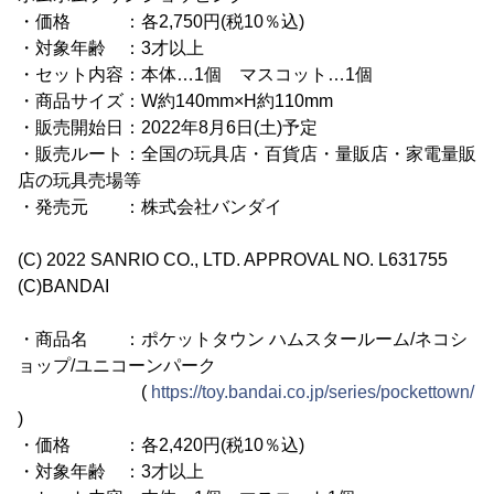
・価格 ：各2,750円(税10％込)
・対象年齢 ：3才以上
・セット内容：本体…1個 マスコット…1個
・商品サイズ：W約140mm×H約110mm
・販売開始日：2022年8月6日(土)予定
・販売ルート：全国の玩具店・百貨店・量販店・家電量販
店の玩具売場等
・発売元 ：株式会社バンダイ
(C) 2022 SANRIO CO., LTD. APPROVAL NO. L631755
(C)BANDAI
・商品名 ：ポケットタウン ハムスタールーム/ネコシ
ョップ/ユニコーンパーク
(
https://toy.bandai.co.jp/series/pockettown/
)
・価格 ：各2,420円(税10％込)
・対象年齢 ：3才以上