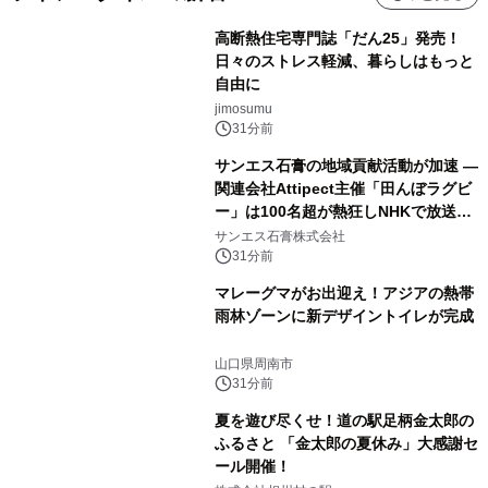
高断熱住宅専門誌「だん25」発売！
日々のストレス軽減、暮らしはもっと
自由に
jimosumu
31分前
サンエス石膏の地域貢献活動が加速 ―
関連会社Attipect主催「田んぼラグビ
ー」は100名超が熱狂しNHKで放送さ
れました。
サンエス石膏株式会社
31分前
マレーグマがお出迎え！アジアの熱帯
雨林ゾーンに新デザイントイレが完成
山口県周南市
31分前
夏を遊び尽くせ！道の駅足柄金太郎の
ふるさと 「金太郎の夏休み」大感謝セ
ール開催！