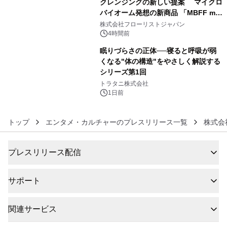
クレンジングの新しい提案 マイクロ
バイオーム発想の新商品 「MBFF mb
5
クレンジングPRO」を2026年8月6日
株式会社フローリストジャパン
発売
4時間前
眠りづらさの正体──寝ると呼吸が弱
くなる"体の構造"をやさしく解説する
シリーズ第1回
6
トラタニ株式会社
1日前
トップ
エンタメ・カルチャーのプレスリリース一覧
株式会
プレスリリース配信
サポート
関連サービス