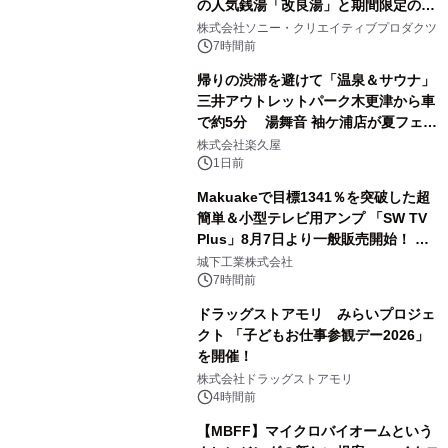
の人気銭湯「改良湯」と期間限定のコ
1
ラボレーション サウナイキタイコラ
株式会社ソニー・クリエイティブプロダクツ
ボグッズも発売決定！
7時間前
帰りの渋滞を避けて「温泉＆サウナ」
三井アウトレットパーク木更津から車
で約5分 湯舞音 袖ケ浦店が夏フェア
2
メニューを提供
株式会社楽久屋
1日前
Makuakeで目標1341％を突破した超
簡単＆小型テレビ用アンプ 「SW TV
Plus」8月7日より一般販売開始！ ケ
3
ーブル1本つなぐだけ、テレビの音が
城下工業株式会社
ぐっと豊かに
7時間前
ドラッグストアモリ みらいプロジェ
クト 「子どもお仕事参観デー2026」
を開催！
4
株式会社ドラッグストアモリ
4時間前
【MBFF】マイクロバイオームという