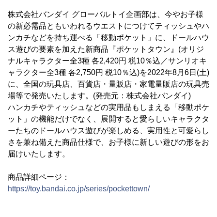
株式会社バンダイ グローバルトイ企画部は、今やお子様
の新必需品ともいわれるウエストにつけてティッシュやハ
ンカチなどを持ち運べる「移動ポケット」に、ドールハウ
ス遊びの要素を加えた新商品『ポケットタウン』(オリジ
ナルキャラクター全3種 各2,420円 税10％込／サンリオキ
ャラクター全3種 各2,750円 税10％込)を2022年8月6日(土)
に、全国の玩具店、百貨店・量販店・家電量販店の玩具売
場等で発売いたします。(発売元：株式会社バンダイ)
ハンカチやティッシュなどの実用品もしまえる「移動ポケ
ット」の機能だけでなく、展開すると愛らしいキャラクタ
ーたちのドールハウス遊びが楽しめる、実用性と可愛らし
さを兼ね備えた商品仕様で、お子様に新しい遊びの形をお
届けいたします。
商品詳細ページ：
https://toy.bandai.co.jp/series/pockettown/