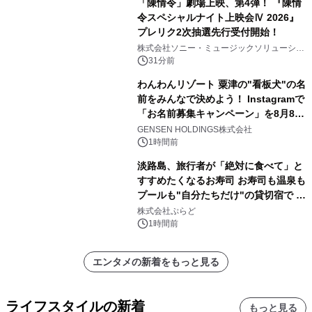
「陳情令」劇場上映、第4弾！ 『陳情
令スペシャルナイト上映会Ⅳ 2026』
プレリク2次抽選先行受付開始！
株式会社ソニー・ミュージックソリューショ
ンズ
31分前
わんわんリゾート 粟津の"看板犬"の名
前をみんなで決めよう！ Instagramで
「お名前募集キャンペーン」を8月8日
(土)より開催
GENSEN HOLDINGS株式会社
1時間前
淡路島、旅行者が「絶対に食べて」と
すすめたくなるお寿司 お寿司も温泉も
プールも"自分たちだけ"の貸切宿で 1
日1組限定「岩屋温泉 絵島別庭 海と
株式会社ぷらど
森」の握り寿司プラン
1時間前
エンタメの新着をもっと見る
ライフスタイルの新着
もっと見る