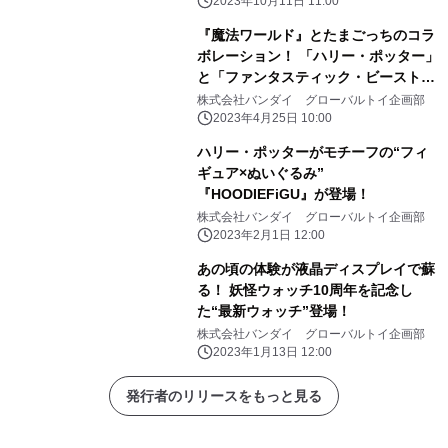
2023年10月11日 11:00
『魔法ワールド』とたまごっちのコラ
ボレーション！ 「ハリー・ポッター」
と「ファンタスティック・ビースト」
に 登場する魔法生物25種をお世話し
株式会社バンダイ グローバルトイ企画部
よう！
2023年4月25日 10:00
ハリー・ポッターがモチーフの“フィ
ギュア×ぬいぐるみ”
『HOODIEFiGU』が登場！
株式会社バンダイ グローバルトイ企画部
2023年2月1日 12:00
あの頃の体験が液晶ディスプレイで蘇
る！ 妖怪ウォッチ10周年を記念し
た“最新ウォッチ”登場！
株式会社バンダイ グローバルトイ企画部
2023年1月13日 12:00
発行者のリリースをもっと見る