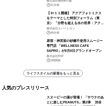
株式会社相州村の駅
31分前
【９/１１開催】 アクアフォトミクス
をテーマとした特別フォーラム（東
京） 「分野を超える水の世界：アクア
フォトミクスが切り拓く新しい科学の
株式会社エバートロン
地平」を開催
46分前
原宿・神宮前の砂糖不使用スムージー
専門店 「WELLNESS CAFE
SAPRO」が8月8日グランドオープン
株式会社RSF
1時間前
ライフスタイルの新着をもっと見る
人気のプレスリリース
スヌーピーの湯が登場！ 「サウナのあ
とに楽しむPEANUTS」第2弾 渋谷