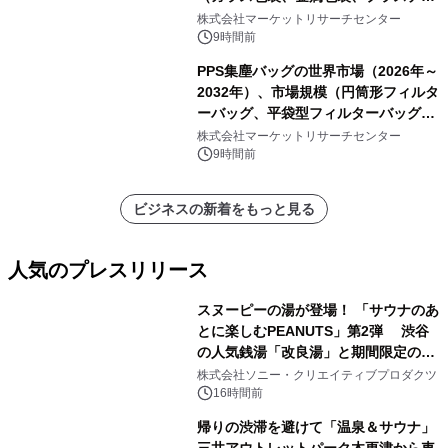
ク包装、その他）・分析レポートを発
株式会社マーケットリサーチセンター
表
9時間前
PPS集塵バッグの世界市場（2026年～
2032年）、市場規模（円筒形フィルタ
ーバッグ、平袋型フィルターバッグ、
プリーツフィルターバッグ、その
株式会社マーケットリサーチセンター
他）・分析レポートを発表
9時間前
ビジネスの新着をもっと見る
人気のプレスリリース
スヌーピーの湯が登場！ 「サウナのあ
とに楽しむPEANUTS」第2弾 渋谷
の人気銭湯「改良湯」と期間限定のコ
1
ラボレーション サウナイキタイコラ
株式会社ソニー・クリエイティブプロダクツ
ボグッズも発売決定！
16時間前
帰りの渋滞を避けて「温泉＆サウナ」
三井アウトレットパーク木更津から車