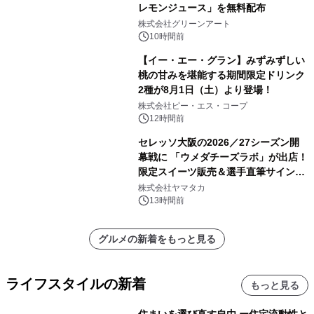
レモンジュース」を無料配布
株式会社グリーンアート
10時間前
【イー・エー・グラン】みずみずしい
桃の甘みを堪能する期間限定ドリンク
2種が8月1日（土）より登場！
株式会社ピー・エス・コープ
12時間前
セレッソ大阪の2026／27シーズン開
幕戦に 「ウメダチーズラボ」が出店！
限定スイーツ販売＆選手直筆サイング
ッズが当たる抽選会を 8月8日に開催
株式会社ヤマタカ
13時間前
グルメの新着をもっと見る
ライフスタイルの新着
もっと見る
住まいを選び直す自由 ー住宅流動性と