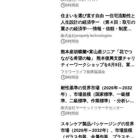
6時間前
住まいを選び直す自由 ー住宅流動性と
人生設計の経済学ー （第４回：取引の
重さの経済学──情報・信頼・制度を
PropTechはどう組み替えるか）｜
株式会社property technologies
PropTech-Lab
6時間前
熊本産胡蝶蘭×富山産ジニア「花でつ
ながる希望の輪」 熊本復興支援チャリ
ティーワークショップを8月9日、富
山・射水で開催
フラワーライフ振興協議会
8時間前
耐性基準の世界市場（2026年～2032
年）、市場規模（国家標準、一級標
準、二級標準、作業標準）・分析レポ
ートを発表
株式会社マーケットリサーチセンター
9時間前
スキンケア製品パッケージングの世界
市場（2026年～2032年）、市場規模
（ガラス包装、金属包装、プラスチッ