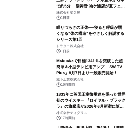
で約5分 湯舞音 袖ケ浦店が夏フェア
2
メニューを提供
株式会社楽久屋
1日前
眠りづらさの正体──寝ると呼吸が弱
くなる"体の構造"をやさしく解説する
シリーズ第1回
3
トラタニ株式会社
1日前
Makuakeで目標1341％を突破した超
簡単＆小型テレビ用アンプ 「SW TV
Plus」8月7日より一般販売開始！ ケ
4
ーブル1本つなぐだけ、テレビの音が
城下工業株式会社
ぐっと豊かに
16時間前
1833年に英国王室御用達を賜った世界
初のウイスキー 『ロイヤル・ブラック
ラ』の旗艦店が2026年6月新宿に誕
5
生 バカルディ ジャパンと連携した
株式会社ティグリス
没入型バー「BAR Arca」
17時間前
「陳情令」劇場上映、第4弾！ 『陳情