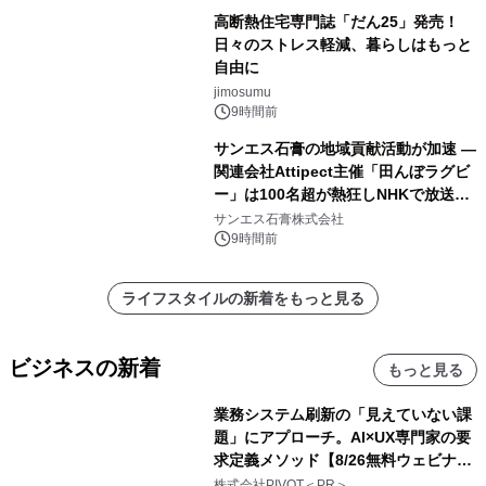
高断熱住宅専門誌「だん25」発売！
日々のストレス軽減、暮らしはもっと
自由に
jimosumu
9時間前
サンエス石膏の地域貢献活動が加速 ―
関連会社Attipect主催「田んぼラグビ
ー」は100名超が熱狂しNHKで放送さ
れました。
サンエス石膏株式会社
9時間前
ライフスタイルの新着をもっと見る
ビジネスの新着
もっと見る
業務システム刷新の「見えていない課
題」にアプローチ。AI×UX専門家の要
求定義メソッド【8/26無料ウェビナ
ー】株式会社PIVOT
株式会社PIVOT＜PR＞