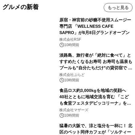
グルメの新着
もっと見る
原宿・神宮前の砂糖不使用スムージー
専門店 「WELLNESS CAFE
SAPRO」が8月8日グランドオープン
株式会社RSF
10時間前
淡路島、旅行者が「絶対に食べて」と
すすめたくなるお寿司 お寿司も温泉も
プールも"自分たちだけ"の貸切宿で 1
日1組限定「岩屋温泉 絵島別庭 海と
株式会社ぷらど
森」の握り寿司プラン
10時間前
食品ロス約3,000kgを地域の笑顔へ
40社とともに地域交流を育む 「こど
も食堂フェスタデピッコリーナ」を9
月5日(土)開催
株式会社マザーズ
10時間前
猛暑の大阪で、涼と塩分を一杯に！ 北
区のペット同伴カフェが「ソルティー