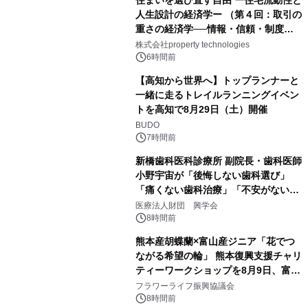
人生設計の経済学ー （第４回：取引の
重さの経済学──情報・信頼・制度を
PropTechはどう組み替えるか）｜
株式会社property technologies
PropTech-Lab
6時間前
【高知から世界へ】トップランナーと
一緒に走るトレイルランニングイベン
トを高知で8月29日（土）開催
BUDO
7時間前
新橋歯科医科診療所 副院長・歯科医師
小野宇宙が「後悔しない歯科選び」
「痛くない歯科治療」「不安がない治
療計画」をテーマに専門監修
医療法人財団 興学会
8時間前
熊本産胡蝶蘭×富山産ジニア「花でつ
ながる希望の輪」 熊本復興支援チャリ
ティーワークショップを8月9日、富
山・射水で開催
フラワーライフ振興協議会
8時間前