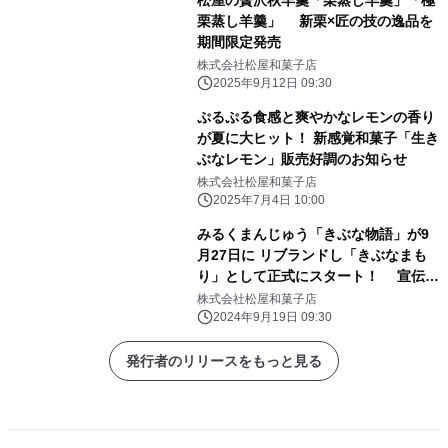
栗蒸し羊羹」 新栗×匠の技の逸品を
期間限定発売
株式会社松屋和菓子店
2025年9月12日 09:30
ぷるぷる食感と爽やかなレモンの香り
が夏に大ヒット！ 新感覚和菓子「生き
ぶなレモン」販売好調のお知らせ
株式会社松屋和菓子店
2025年7月4日 10:00
みるくまんじゅう「きぶな物語」が9
月27日に リブランドし「きぶなまも
り」として正式にスタート！ 宣伝本
部長としてイメージキャラクター「き
株式会社松屋和菓子店
ぶまん」も誕生
2024年9月19日 09:30
発行者のリリースをもっと見る