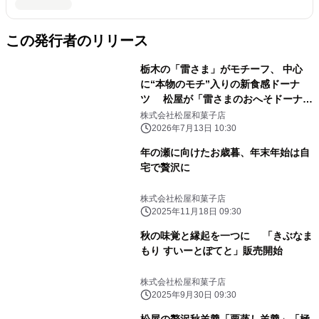
この発行者のリリース
栃木の「雷さま」がモチーフ、 中心
に“本物のモチ”入りの新食感ドーナ
ツ 松屋が「雷さまのおへそドーナ
ツ」を7/25発売
株式会社松屋和菓子店
2026年7月13日 10:30
年の瀬に向けたお歳暮、年末年始は自
宅で贅沢に
株式会社松屋和菓子店
2025年11月18日 09:30
秋の味覚と縁起を一つに 「きぶなま
もり すいーとぽてと」販売開始
株式会社松屋和菓子店
2025年9月30日 09:30
松屋の贅沢秋羊羹「栗蒸し羊羹」「極