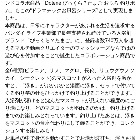
ンドコラボ商品「Dotene びっくら？たまご おふろ 釣りボ
ム」もこの“ドラマチックお風呂シリーズ”として実現しま
した。
本商品は、日常にキャラクターがあふれる生活を追求する
バンダイ ライフ事業部で長年支持され続けている入浴剤
ブランド「びっくら？たまご」に、登録者数740万人を超
えるマルチ動画クリエイターのフィッシャーズならではの
遊び心を付加することで誕生したコラボレーション商品で
す。
全6種類(ピラニア、サメ、マグロ、長靴、リュウグウノツ
カイ、シークレット)のマスコットが入った入浴剤を溶か
すと、「浮き」がぷかぷかと湯面に浮き、セットで付いて
くる釣り竿の針をひっかけて釣り上げることができます。
入浴剤が溶けると沈んだマスコットが見えない程度のにご
り湯になり、どのマスコットが釣れるのかは、釣り上げる
までのお楽しみとなっています。釣り上げたあとは、浮き
をマスコットの台座代わりにして飾ることができ、コレク
ションする楽しみも！
お風呂の中で身体を動かすことでお湯が波打ち、浮きも揺