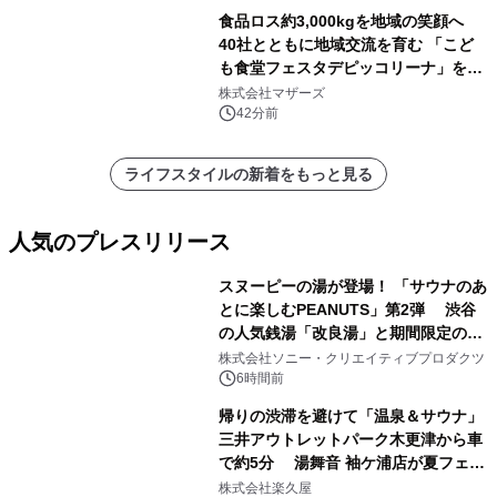
食品ロス約3,000kgを地域の笑顔へ
40社とともに地域交流を育む 「こど
も食堂フェスタデピッコリーナ」を9
月5日(土)開催
株式会社マザーズ
42分前
ライフスタイルの新着をもっと見る
人気のプレスリリース
スヌーピーの湯が登場！ 「サウナのあ
とに楽しむPEANUTS」第2弾 渋谷
の人気銭湯「改良湯」と期間限定のコ
1
ラボレーション サウナイキタイコラ
株式会社ソニー・クリエイティブプロダクツ
ボグッズも発売決定！
6時間前
帰りの渋滞を避けて「温泉＆サウナ」
三井アウトレットパーク木更津から車
で約5分 湯舞音 袖ケ浦店が夏フェア
2
メニューを提供
株式会社楽久屋