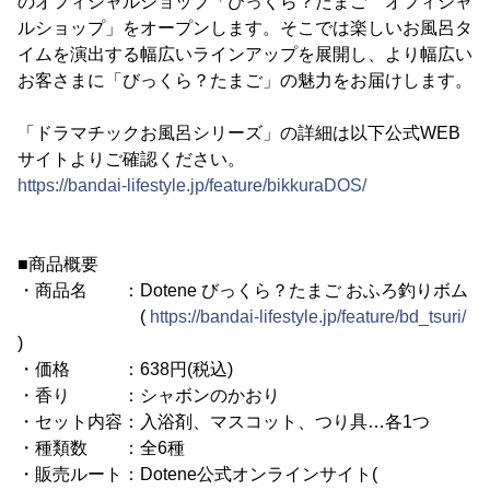
のオフィシャルショップ「びっくら？たまご オフィシャ
ルショップ」をオープンします。そこでは楽しいお風呂タ
イムを演出する幅広いラインアップを展開し、より幅広い
お客さまに「びっくら？たまご」の魅力をお届けします。
「ドラマチックお風呂シリーズ」の詳細は以下公式WEB
サイトよりご確認ください。
https://bandai-lifestyle.jp/feature/bikkuraDOS/
■商品概要
・商品名 ：Dotene びっくら？たまご おふろ釣りボム
(
https://bandai-lifestyle.jp/feature/bd_tsuri/
)
・価格 ：638円(税込)
・香り ：シャボンのかおり
・セット内容：入浴剤、マスコット、つり具…各1つ
・種類数 ：全6種
・販売ルート：Dotene公式オンラインサイト(