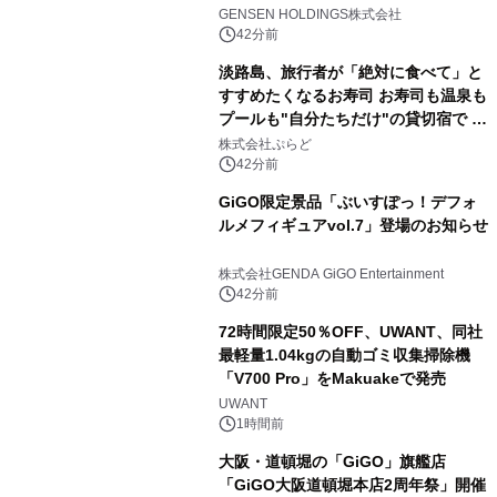
(土)より開催
GENSEN HOLDINGS株式会社
42分前
淡路島、旅行者が「絶対に食べて」と
すすめたくなるお寿司 お寿司も温泉も
プールも"自分たちだけ"の貸切宿で 1
日1組限定「岩屋温泉 絵島別庭 海と
株式会社ぷらど
森」の握り寿司プラン
42分前
GiGO限定景品「ぶいすぽっ！デフォ
ルメフィギュアvol.7」登場のお知らせ
株式会社GENDA GiGO Entertainment
42分前
72時間限定50％OFF、UWANT、同社
最軽量1.04kgの自動ゴミ収集掃除機
「V700 Pro」をMakuakeで発売
UWANT
1時間前
大阪・道頓堀の「GiGO」旗艦店
「GiGO大阪道頓堀本店2周年祭」開催