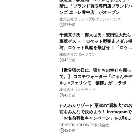
階に 「ブランド買取専門店ブランドハ
ンズ エトレ豊中店」がオープン
株式会社ブランド買取ブランドハンズ
27分前
千葉真子氏・鄭大世氏・安田理大氏ら
豪華ゲスト ロケット型完走メダル授
与、ロケット風船を飛ばせ！ 「ロケッ
トマラソン2026」開催
株式会社スポーツワン
42分前
【世界猫の日に、猫たちの幸せを願っ
て。】 コスモウォーター「にゃんモデ
ル」×フェリシモ「猫部」が コラボキ
ャンペーンを実施
株式会社コスモライフ
42分前
わんわんリゾート 粟津の"看板犬"の名
前をみんなで決めよう！ Instagramで
「お名前募集キャンペーン」を8月8日
(土)より開催
GENSEN HOLDINGS株式会社
42分前