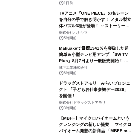
1日前
TVアニメ『ONE PIECE』の名シーン
を自分の手で解き明かす！ メタル製立
体パズル3種が登場！ ～ストーリーと
3
ギミックが融合した 大人の体験型パズ
株式会社ハナヤマ
ルが8月7日(金)12時より先行予約受付
5時間前
開始～
Makuakeで目標1341％を突破した超
簡単＆小型テレビ用アンプ 「SW TV
Plus」8月7日より一般販売開始！ ケ
4
ーブル1本つなぐだけ、テレビの音が
城下工業株式会社
ぐっと豊かに
6時間前
ドラッグストアモリ みらいプロジェ
クト 「子どもお仕事参観デー2026」
を開催！
5
株式会社ドラッグストアモリ
3時間前
【MBFF】マイクロバイオームという
クレンジングの新しい提案 マイクロ
バイオーム発想の新商品 「MBFF mb