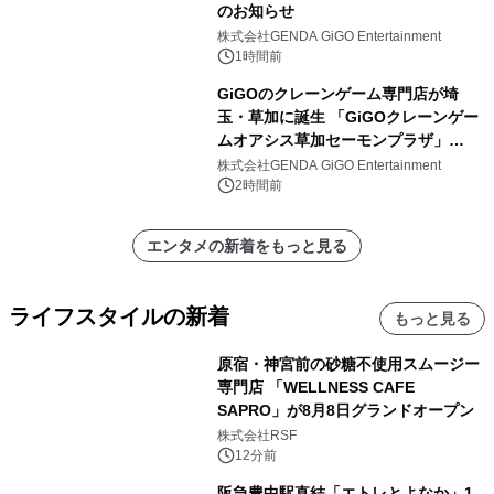
のお知らせ
株式会社GENDA GiGO Entertainment
1時間前
GiGOのクレーンゲーム専門店が埼
玉・草加に誕生 「GiGOクレーンゲー
ムオアシス草加セーモンプラザ」
2026年8月7日(金)10時グランドオープ
株式会社GENDA GiGO Entertainment
ン
2時間前
エンタメの新着をもっと見る
ライフスタイルの新着
もっと見る
原宿・神宮前の砂糖不使用スムージー
専門店 「WELLNESS CAFE
SAPRO」が8月8日グランドオープン
株式会社RSF
12分前
阪急豊中駅直結「エトレとよなか」1