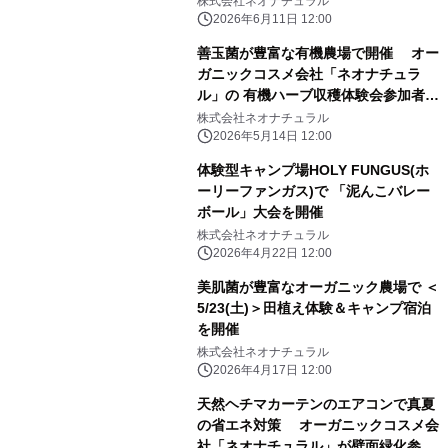
株式会社ネオナチュラル
2026年6月11日 12:00
善玉菌が豊富な有機農場で開催 オー
ガニックコスメ会社「ネオナチュラ
ル」の 有機ハーブ収穫体験会参加者募
集
株式会社ネオナチュラル
2026年5月14日 12:00
体験型キャンプ場HOLY FUNGUS(ホ
ーリーファンガス)で 「泥んこバレー
ボール」大会を開催
株式会社ネオナチュラル
2026年4月22日 12:00
美肌菌が豊富なオーガニック農場で ＜
5/23(土)＞田植え体験＆キャンプ宿泊
を開催
株式会社ネオナチュラル
2026年4月17日 12:00
天然ヘチマカーテンのエアコンで真夏
の省エネ対策 オーガニックコスメ会
社「ネオナチュラル」が壁面緑化参加