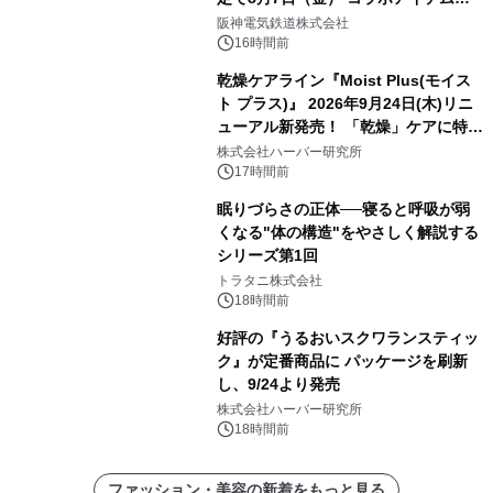
発売決定！
阪神電気鉄道株式会社
16時間前
乾燥ケアライン『Moist Plus(モイス
ト プラス)』 2026年9月24日(木)リニ
ューアル新発売！ 「乾燥」ケアに特化
し、ライン使いで潤いに満ちた肌へ
株式会社ハーバー研究所
17時間前
眠りづらさの正体──寝ると呼吸が弱
くなる"体の構造"をやさしく解説する
シリーズ第1回
トラタニ株式会社
18時間前
好評の『うるおいスクワランスティッ
ク』が定番商品に パッケージを刷新
し、9/24より発売
株式会社ハーバー研究所
18時間前
ファッション・美容の新着をもっと見る