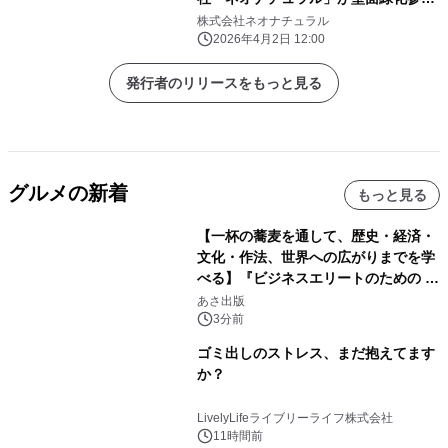
者を募集
株式会社ネオナチュラル
2026年4月2日 12:00
発行者のリリースをもっと見る
グルメの新着
もっと見る
【一杯の蕎麦を通して、歴史・経済・
文化・作法、世界への広がりまでを学
べる】『ビジネスエリートのための 教
養としての蕎麦』2026年8月25日
あさ出版
（火）発売
3分前
ゴミ出しのストレス、まだ抱えてます
か？
LivelyLifeライブリーライフ株式会社
11時間前