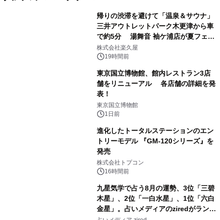
帰りの渋滞を避けて「温泉＆サウナ」
三井アウトレットパーク木更津から車
で約5分 湯舞音 袖ケ浦店が夏フェア
1
メニューを提供
株式会社楽久屋
19時間前
東京国立博物館、館内レストラン3店
舗をリニューアル 各店舗の詳細を発
表！
2
東京国立博物館
1日前
進化したトータルステーションのエン
トリーモデル 『GM-120シリーズ』を
発売
3
株式会社トプコン
16時間前
九星気学で占う8月の運勢、3位「三碧
木星」、2位「一白水星」、1位「六白
金星」。占いメディアのziredがランキ
4
ングを発表