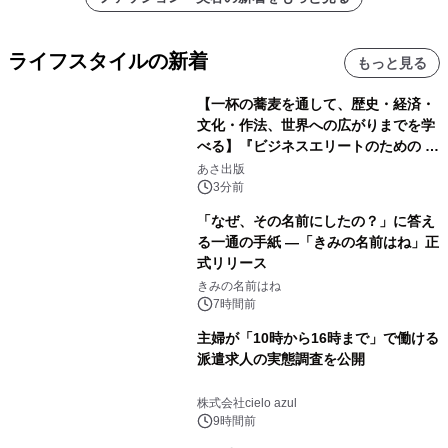
ライフスタイルの新着
もっと見る
【一杯の蕎麦を通して、歴史・経済・
文化・作法、世界への広がりまでを学
べる】『ビジネスエリートのための 教
養としての蕎麦』2026年8月25日
あさ出版
（火）発売
3分前
「なぜ、その名前にしたの？」に答え
る一通の手紙 ―「きみの名前はね」正
式リリース
きみの名前はね
7時間前
主婦が「10時から16時まで」で働ける
派遣求人の実態調査を公開
株式会社cielo azul
9時間前