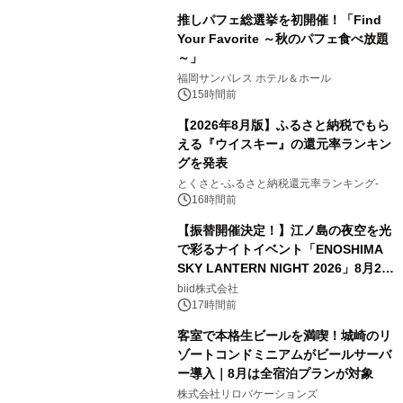
推しパフェ総選挙を初開催！「Find
Your Favorite ～秋のパフェ食べ放題
～」
福岡サンパレス ホテル＆ホール
15時間前
【2026年8月版】ふるさと納税でもら
える『ウイスキー』の還元率ランキン
グを発表
とくさと-ふるさと納税還元率ランキング-
16時間前
【振替開催決定！】江ノ島の夜空を光
で彩るナイトイベント「ENOSHIMA
SKY LANTERN NIGHT 2026」8月22
日(土)振替開催＆受付スタート！
biid株式会社
17時間前
客室で本格生ビールを満喫！城崎のリ
ゾートコンドミニアムがビールサーバ
ー導入｜8月は全宿泊プランが対象
株式会社リロバケーションズ