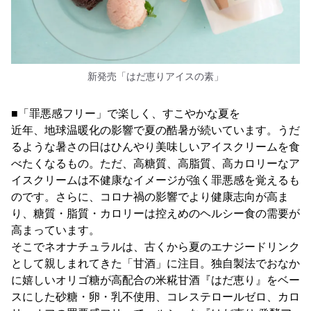
新発売「はだ恵りアイスの素」
■「罪悪感フリー」で楽しく、すこやかな夏を
近年、地球温暖化の影響で夏の酷暑が続いています。うだ
るような暑さの日はひんやり美味しいアイスクリームを食
べたくなるもの。ただ、高糖質、高脂質、高カロリーなア
イスクリームは不健康なイメージが強く罪悪感を覚えるも
のです。さらに、コロナ禍の影響でより健康志向が高ま
り、糖質・脂質・カロリーは控えめのヘルシー食の需要が
高まっています。
そこでネオナチュラルは、古くから夏のエナジードリンク
として親しまれてきた「甘酒」に注目。独自製法でおなか
に嬉しいオリゴ糖が高配合の米糀甘酒『はだ恵り』をベー
スにした砂糖・卵・乳不使用、コレステロールゼロ、カロ