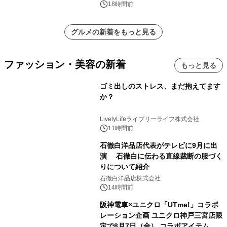
18時間前
グルメの新着をもっと見る
ファッション・美容の新着
もっと見る
ゴミ出しのストレス、まだ抱えてます
か？
LivelyLifeライブリーライフ株式会社
11時間前
石徹白洋品店代表がテレビに9月に出
演 石徹白に伝わる直線裁断の服づく
りについて紹介
石徹白洋品店株式会社
14時間前
阪神電車×ユニクロ「UTme!」コラボ
レーション企画 ユニクロ神戸三宮店限
定で8月7日（金） コラボアイテムが