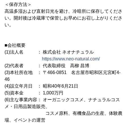
＜保存方法＞
高温多湿および直射日光を避け、冷暗所に保存してくださ
い。開封後は冷蔵庫で保管しお早めにお召し上がりくださ
い。
■会社概要
(1)法人名 ： 株式会社 ネオナチュラル
https://www.neo-natural.com/
(2)代表者 ： 代表取締役 高柳 昌博
(3)本社所在地 ： 〒466-0851 名古屋市昭和区元宮町4-
46
(4)設立年月日 ： 昭和40年6月21日
(5)資本金 ： 1,000万円
(6)主な事業内容： オーガニックコスメ、ナチュラルコス
メ・日用品製造販売、
コスメ原料、有機食品の生産、体験農
場、イベントの運営