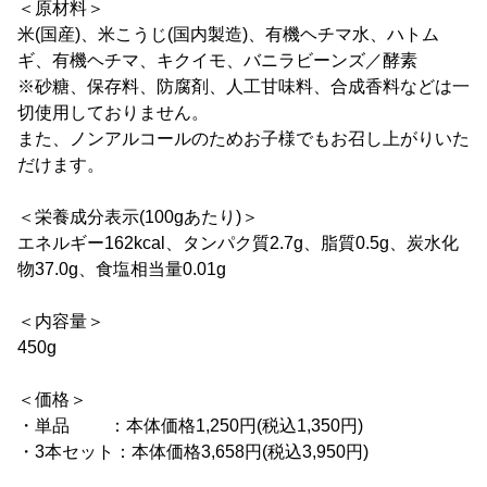
＜原材料＞
米(国産)、米こうじ(国内製造)、有機ヘチマ水、ハトム
ギ、有機ヘチマ、キクイモ、バニラビーンズ／酵素
※砂糖、保存料、防腐剤、人工甘味料、合成香料などは一
切使用しておりません。
また、ノンアルコールのためお子様でもお召し上がりいた
だけます。
＜栄養成分表示(100gあたり)＞
エネルギー162kcal、タンパク質2.7g、脂質0.5g、炭水化
物37.0g、食塩相当量0.01g
＜内容量＞
450g
＜価格＞
・単品 ：本体価格1,250円(税込1,350円)
・3本セット：本体価格3,658円(税込3,950円)