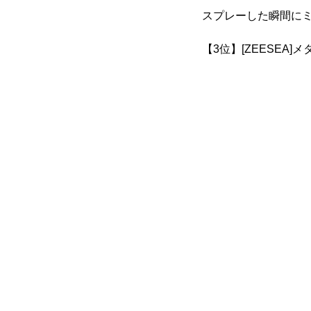
スプレーした瞬間に
【3位】[ZEESEA