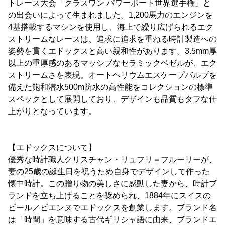
トレース大会「クラスワン パワーボート世界選手権」と
の出会いによって生まれました。1,200馬力のエンジンを
4基搭載するマシンを使用し、海上で繰り広げられるエク
ストリームなレースは、追求に追求を重ねる時計製造への
姿勢を貫くエドックスと高い親和性があります。3.5mm厚
以上の重厚感のあるマッシブなセラミックベゼルが、エク
ストリームさを表現。オートヘリウムエスケープバルブを
備えた飽和潜水500m防水の高性能をコレクションの標準
スペックとして展開しており、デザインも品質もタフな仕
上がりとなっています。
【エドックスについて】
優秀な時計職人クリスチャン・リュフリ＝フルーリーが、
妻の25歳の誕生日を祝うため自身でデザインして作った
懐中時計。この贈り物の美しさに感動した妻から、時計ブ
ランドを立ち上げることを奨められ、1884年にスイスの
ビール／ビエンヌでエドックスを創業します。ブランド名
は「時間」を意味する古代ギリシャ語に由来、ブランドエ