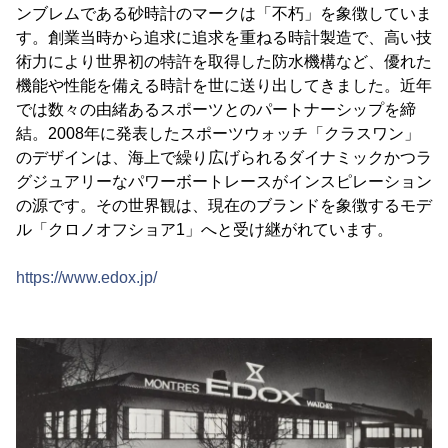
ンブレムである砂時計のマークは「不朽」を象徴していま
す。創業当時から追求に追求を重ねる時計製造で、高い技
術力により世界初の特許を取得した防水機構など、優れた
機能や性能を備える時計を世に送り出してきました。近年
では数々の由緒あるスポーツとのパートナーシップを締
結。2008年に発表したスポーツウォッチ「クラスワン」
のデザインは、海上で繰り広げられるダイナミックかつラ
グジュアリーなパワーボートレースがインスピレーション
の源です。その世界観は、現在のブランドを象徴するモデ
ル「クロノオフショア1」へと受け継がれています。
https://www.edox.jp/