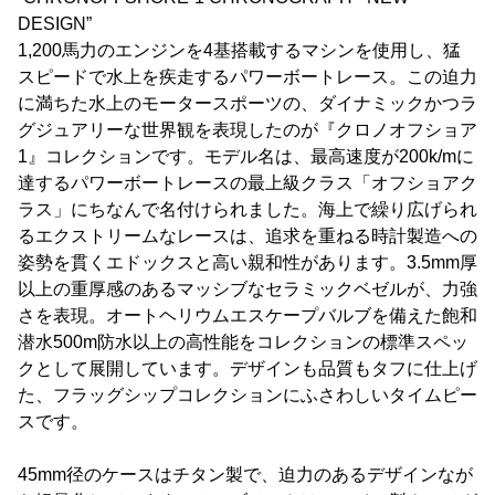
DESIGN”
1,200馬力のエンジンを4基搭載するマシンを使用し、猛
スピードで水上を疾走するパワーボートレース。この迫力
に満ちた水上のモータースポーツの、ダイナミックかつラ
グジュアリーな世界観を表現したのが『クロノオフショア
1』コレクションです。モデル名は、最高速度が200k/mに
達するパワーボートレースの最上級クラス「オフショアク
ラス」にちなんで名付けられました。海上で繰り広げられ
るエクストリームなレースは、追求を重ねる時計製造への
姿勢を貫くエドックスと高い親和性があります。3.5mm厚
以上の重厚感のあるマッシブなセラミックベゼルが、力強
さを表現。オートヘリウムエスケープバルブを備えた飽和
潜水500m防水以上の高性能をコレクションの標準スペッ
クとして展開しています。デザインも品質もタフに仕上げ
た、フラッグシップコレクションにふさわしいタイムピー
スです。
45mm径のケースはチタン製で、迫力のあるデザインなが