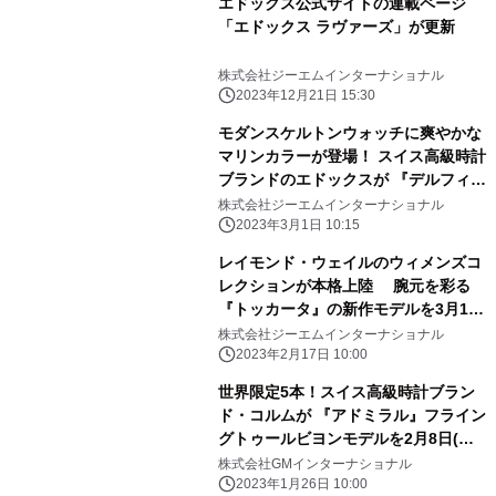
エドックス公式サイトの連載ページ
「エドックス ラヴァーズ」が更新
株式会社ジーエムインターナショナル
2023年12月21日 15:30
モダンスケルトンウォッチに爽やかな
マリンカラーが登場！ スイス高級時計
ブランドのエドックスが 『デルフィン
メカノ オートマティック』の新色を 3
株式会社ジーエムインターナショナル
月15日(水)に発売
2023年3月1日 10:15
レイモンド・ウェイルのウィメンズコ
レクションが本格上陸 腕元を彩る
『トッカータ』の新作モデルを3月1日
(水)に発売
株式会社ジーエムインターナショナル
2023年2月17日 10:00
世界限定5本！スイス高級時計ブラン
ド・コルムが 『アドミラル』フライン
グトゥールビヨンモデルを2月8日(水)
発売
株式会社GMインターナショナル
2023年1月26日 10:00