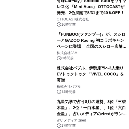
有線CarPlay／Android Autoをワイヤ
レス化 「Mini Aura」 OTTOCASTが
発売、2色展開で8/31まで40％OFF！
3
OTTOCAST株式会社
16時間前
『FUNBOO(ファンブー)』が、スシロ
ーとGAZOO Racing 初コラボキャン
ペーンに登場 全国のスシロー店舗で
4
GR 4車種の FUNBOO(ミニカー)付き
株式会社JAM
メニューが展開されます
8時間前
株式会社バブル、伊勢原市へ3人乗り
EVトゥクトゥク 「VIVEL COCO」を
寄贈
5
株式会社バブル
14時間前
九星気学で占う8月の運勢、3位「三碧
木星」、2位「一白水星」、1位「六白
金星」。占いメディアのziredがランキ
6
ングを発表
占いメディア zired
17時間前