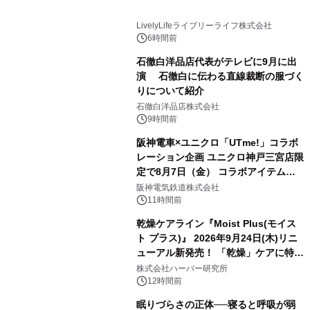
LivelyLifeライブリーライフ株式会社
6時間前
石徹白洋品店代表がテレビに9月に出
演 石徹白に伝わる直線裁断の服づく
りについて紹介
石徹白洋品店株式会社
9時間前
阪神電車×ユニクロ「UTme!」コラボ
レーション企画 ユニクロ神戸三宮店限
定で8月7日（金） コラボアイテムが
発売決定！
阪神電気鉄道株式会社
11時間前
乾燥ケアライン『Moist Plus(モイス
ト プラス)』 2026年9月24日(木)リニ
ューアル新発売！ 「乾燥」ケアに特化
し、ライン使いで潤いに満ちた肌へ
株式会社ハーバー研究所
12時間前
眠りづらさの正体──寝ると呼吸が弱