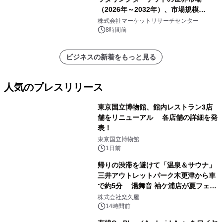
（2026年～2032年）、市場規模
（0.995、0.999、その他）・分析レポ
株式会社マーケットリサーチセンター
ートを発表
8時間前
ビジネスの新着をもっと見る
人気のプレスリリース
東京国立博物館、館内レストラン3店
舗をリニューアル 各店舗の詳細を発
表！
1
東京国立博物館
1日前
帰りの渋滞を避けて「温泉＆サウナ」
三井アウトレットパーク木更津から車
で約5分 湯舞音 袖ケ浦店が夏フェア
2
メニューを提供
株式会社楽久屋
14時間前