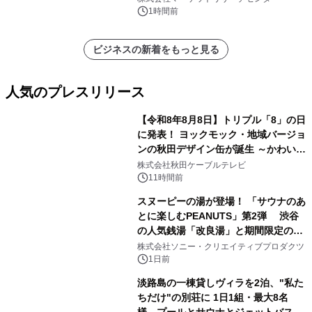
1時間前
ビジネスの新着をもっと見る
人気のプレスリリース
【令和8年8月8日】トリプル「8」の日
に発表！ ヨックモック・地域バージョ
ンの秋田デザイン缶が誕生 ～かわいい
1
秋田犬の子犬と秋田の四季と名所を巡
株式会社秋田ケーブルテレビ
るパッケージ～ 9月1日(火)秋田県内で
11時間前
販売開始
スヌーピーの湯が登場！ 「サウナのあ
とに楽しむPEANUTS」第2弾 渋谷
の人気銭湯「改良湯」と期間限定のコ
2
ラボレーション サウナイキタイコラ
株式会社ソニー・クリエイティブプロダクツ
ボグッズも発売決定！
1日前
淡路島の一棟貸しヴィラを2泊、"私た
ちだけ"の別荘に 1日1組・最大8名
様、プールとサウナとジェットバス付