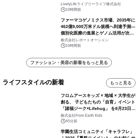
ー付きでスマホからパソコンまで幅広
LivelyLifeライブリーライフ株式会社
く活用可能
10時間前
ファーマコゲノミクス市場、2035年に
462億9,000万米ドル規模へ到達予測―
個別化医療の進展とゲノム活用が次世
代ヘルスケア投資を加速
株式会社レポートオーシャン
10時間前
ファッション・美容の新着をもっと見る
ライフスタイルの新着
もっと見る
フロムアースキッズ × 地域 × 大学生が
創る、 子どもたちの「自育」イベント
「諸福ジーク×Lifehug」 を8月23日
(日)開催
株式会社From Earth Kids
45分前
学園生活コミュニティ「キャラフレ」
｜2026『夏祭りイベント』のお知らせ