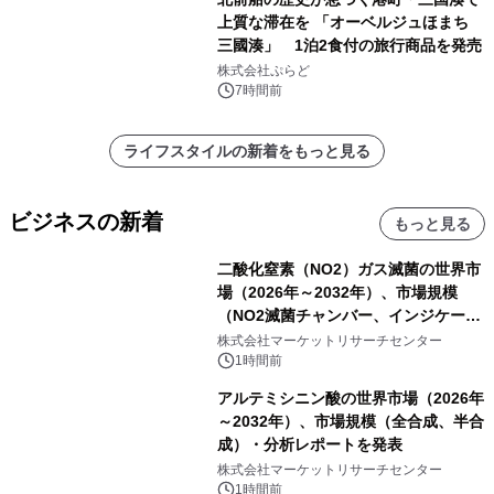
上質な滞在を 「オーベルジュほまち
三國湊」 1泊2食付の旅行商品を発売
株式会社ぷらど
7時間前
ライフスタイルの新着をもっと見る
ビジネスの新着
もっと見る
二酸化窒素（NO2）ガス滅菌の世界市
場（2026年～2032年）、市場規模
（NO2滅菌チャンバー、インジケータ
ーおよびモニタリングシステム、その
株式会社マーケットリサーチセンター
他）・分析レポートを発表
1時間前
アルテミシニン酸の世界市場（2026年
～2032年）、市場規模（全合成、半合
成）・分析レポートを発表
株式会社マーケットリサーチセンター
1時間前