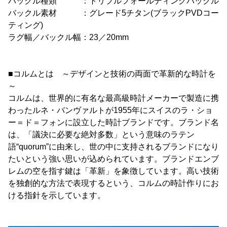
バックル種類 ：トリプルフォールディングバックル
バックル素材 ：グレード5チタン(ブラックPVDコー
ティング)
ラグ幅／バックル幅：23／20mm
■コルムとは ～デザインと技術の両面で革新的な時計を
～
コルムは、世界的に有名な最高級時計メーカーで製造に携
わったルネ・バンヴァルトが1955年にスイスのラ・ショ
ー＝ド＝フォンに設立した時計ブランドです。ブランド名
は、「議決に必要な絶対多数」という意味のラテン
語“quorum”に由来し、世の中に支持されるブランドになり
たいという強い思いが込められています。ブランドエンブ
レムの空を指す鍵は「革新」を象徴しています。高い技術
を独創的な方法で表現するという、コルムの時計作りにお
ける指針を示しています。