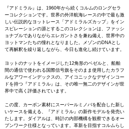
『アドミラル』は、1960年から続くコルムのロングセラ
ーコレクションです。世界の外洋航海レースの中で最も激
しい伝説的なヨットレース「アドミラルズカップ」をイン
スピレーションの源とするこのコレクションは、ファッシ
ョナブルでありながらエレガントさを兼ね備え、世界中の
ヨットマンたちの憧れとなりました。メゾンのDNAとし
て再解釈を繰り返しながら、今日も進化し続けています。
ヨットのナットをイメージした12角形のベゼルと、船舶
間の通信で使われる国際信号旗をそのまま使用したカラフ
ルなアワーインデックスの、アイコニックなデザインコー
ドを持つ『アドミラル』は、その唯一無二のデザインが世
界中で高く評価されています。
この度、カーボン素材にスーパールミノバを配合した新し
いケースを備える、『アドミラル』の新作モデルを発売い
たします。ダイアルは、時計の内部機構を観察できるオー
プンワーク仕様となっています。革新を目指すコルムらし