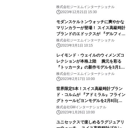
株式会社ジーエムインターナショナル
2023年12月21日 15:30
モダンスケルトンウォッチに爽やかな
マリンカラーが登場！ スイス高級時計
ブランドのエドックスが 『デルフィン
メカノ オートマティック』の新色を 3
株式会社ジーエムインターナショナル
月15日(水)に発売
2023年3月1日 10:15
レイモンド・ウェイルのウィメンズコ
レクションが本格上陸 腕元を彩る
『トッカータ』の新作モデルを3月1日
(水)に発売
株式会社ジーエムインターナショナル
2023年2月17日 10:00
世界限定5本！スイス高級時計ブラン
ド・コルムが 『アドミラル』フライン
グトゥールビヨンモデルを2月8日(水)
発売
株式会社GMインターナショナル
2023年1月26日 10:00
ユニセックスで楽しめるラグジュアリ
ーウォッチ スイス高級時計ブラン