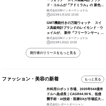
ド・コルムが『アドミラル』の 新色ブ
ラック×ゴールドを2023年1月24日発
株式会社GMインターナショナル
売
2023年1月10日 10:00
GMT機能付きの万能ウォッチ スイ
ス高級時計ブランドのレイモンド・ウ
ェイルが、 新作『フリーランサー』を
1月20日(金)発売
株式会社GMインターナショナル
2023年1月6日 10:00
発行者のリリースをもっと見る
ファッション・美容の新着
もっと見る
外科用ロボット市場、2035年544億米
ドルへ急成長｜CAGR44.90％、低侵
襲手術・AI技術・医療DXが市場拡大を
牽引
株式会社レポートオーシャン