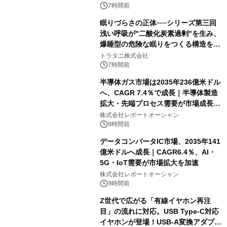
7時間前
眠りづらさの正体──シリーズ第三回
浅い呼吸が"二酸化炭素過剰"を生み、
爆睡型の危険な眠りをつくる構造を解
説
トラタニ株式会社
7時間前
半導体ガス市場は2035年236億米ドル
へ、CAGR 7.4％で成長｜半導体製造
拡大・先端プロセス需要が市場成長を
加速
株式会社レポートオーシャン
9時間前
データコンバータIC市場、2035年141
億米ドルへ成長｜CAGR6.4％、AI・
5G・IoT需要が市場拡大を加速
株式会社レポートオーシャン
9時間前
Z世代で広がる「有線イヤホン再注
目」の流れに対応。USB Type-C対応
イヤホンが登場！USB-A変換アダプタ