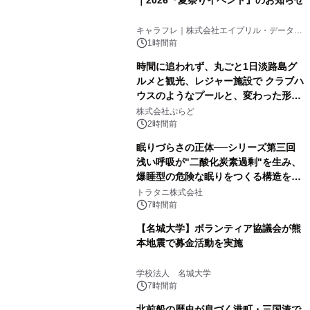
キャラフレ｜株式会社エイプリル・データ・
デザインズ
1時間前
時間に追われず、丸ごと1日淡路島グ
ルメと観光、レジャー施設で クラブハ
ウスのようなプールと、変わった形の
サウナも 「THE BOXY AWAJI」のお
株式会社ぷらど
得な素泊まり連泊プランで
2時間前
眠りづらさの正体──シリーズ第三回
浅い呼吸が"二酸化炭素過剰"を生み、
爆睡型の危険な眠りをつくる構造を解
説
トラタニ株式会社
7時間前
【名城大学】ボランティア協議会が熊
本地震で募金活動を実施
学校法人 名城大学
7時間前
北前船の歴史が息づく港町・三国湊で