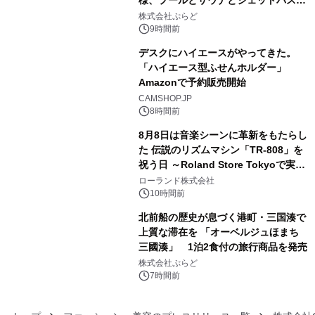
3
きで Villa Mon Temps AWAJIの連泊
株式会社ぷらど
素泊りプラン
9時間前
デスクにハイエースがやってきた。
「ハイエース型ふせんホルダー」
Amazonで予約販売開始
4
CAMSHOP.JP
8時間前
8月8日は音楽シーンに革新をもたらし
た 伝説のリズムマシン「TR-808」を
祝う日 ～Roland Store Tokyoで実機
5
を展示しての 記念キャンペーンを開
ローランド株式会社
催 英国ラジオ「NTS」の 特別プログ
10時間前
ラムや、「TR-808」を愛する伝説的
北前船の歴史が息づく港町・三国湊で
アーティストを フィーチャーしたアニ
上質な滞在を 「オーベルジュほまち
メーションを公開～
三國湊」 1泊2食付の旅行商品を発売
6
株式会社ぷらど
7時間前