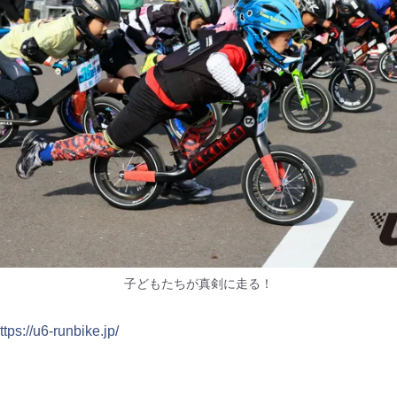
子どもたちが真剣に走る！
ttps://u6-runbike.jp/