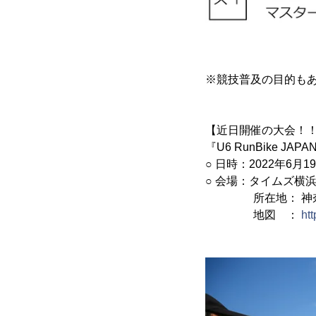
※競技普及の目的もあ
【近日開催の大会！
『U6 RunBike JAP
○ 日時：2022年6月1
○ 会場：タイムズ横
所在地： 神奈川
地図 ：
ht