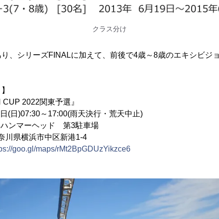
クラス分け
り、シリーズFINALに加えて、前後で4歳～8歳のエキシビジ
！】
AN CUP 2022関東予選』
9日(日)07:30～17:00(雨天決行・荒天中止)
浜ハンマーヘッド 第3駐車場
県横浜市中区新港1-4
tps://goo.gl/maps/rMt2BpGDUzYikzce6