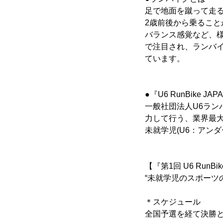
足で地面を蹴って走
2歳前後から乗るこ
バランス感覚など、
で注目され、ランバ
ています。
●『U6 RunBike JA
一般社団法人U6ラ
力して行う、業界最
未就学児(U6：アン
【『第1回 U6 RunBik
“未就学児のスポーツの
＊スケジュール
全国予選を経て決勝と