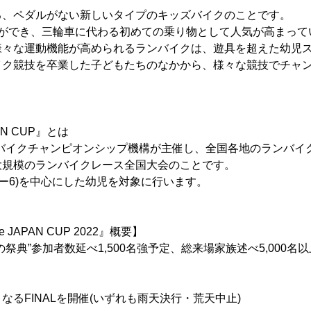
る、ペダルがない新しいタイプのキッズバイクのことです。
とができ、三輪車に代わる初めての乗り物として人気が高まって
様々な運動機能が高められるランバイクは、遊具を超えた幼児
イク競技を卒業した子どもたちのなかから、様々な競技でチャ
PAN CUP』とは
ンバイクチャンピオンシップ機構が主催し、全国各地のランバイ
大規模のランバイクレース全国大会のことです。
ダー6)を中心にした幼児を対象に行います。
e JAPAN CUP 2022』概要】
祭典”参加者数延べ1,500名強予定、総来場家族述べ5,000名
なるFINALを開催(いずれも雨天決行・荒天中止)