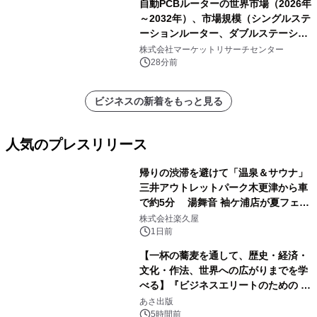
自動PCBルーターの世界市場（2026年
～2032年）、市場規模（シングルステ
ーションルーター、ダブルステーショ
ンルーター）・分析レポートを発表
株式会社マーケットリサーチセンター
28分前
ビジネスの新着をもっと見る
人気のプレスリリース
帰りの渋滞を避けて「温泉＆サウナ」
三井アウトレットパーク木更津から車
で約5分 湯舞音 袖ケ浦店が夏フェア
1
メニューを提供
株式会社楽久屋
1日前
【一杯の蕎麦を通して、歴史・経済・
文化・作法、世界への広がりまでを学
べる】『ビジネスエリートのための 教
2
養としての蕎麦』2026年8月25日
あさ出版
（火）発売
5時間前