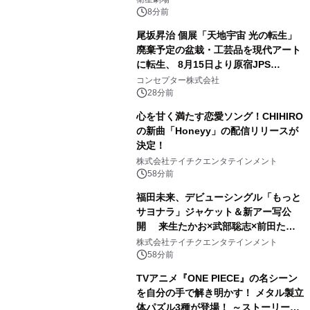
第1話期間限定公開！CS衛星劇場
8分前
尾坂昇治 個展「天地宇宙 光の転生」
廃棄予定の盆栽・工芸品を現代アート
に転生、 8月15日より原宿JPS
Galleryにて約30点を展示
コンセプター株式会社
28分前
心を甘く満たす恋愛ソング！CHIHIRO
の新曲「Honeyy」の配信リリースが
決定！
株式会社テイチクエンタテインメント
58分前
福田未来、デビューシングル「もっと
サヨナラ」ジャケット＆新アー写公
開 来生たかお×武部聡志×前田たか
ひろの豪華タッグ
株式会社テイチクエンタテインメント
58分前
TVアニメ『ONE PIECE』の名シーン
を自分の手で解き明かす！ メタル製立
体パズル3種が登場！ ～ストーリーと