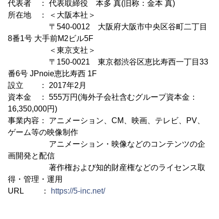
代表者 ： 代表取締役 本多 真(旧称：金本 真)
所在地 ： ＜大阪本社＞
〒540-0012 大阪府大阪市中央区谷町二丁目
8番1号 大手前M2ビル5F
＜東京支社＞
〒150-0021 東京都渋谷区恵比寿西一丁目33
番6号 JPnoie恵比寿西 1F
設立 ： 2017年2月
資本金 ： 555万円(海外子会社含むグループ資本金：
16,350,000円)
事業内容： アニメーション、CM、映画、テレビ、PV、
ゲーム等の映像制作
アニメーション・映像などのコンテンツの企
画開発と配信
著作権および知的財産権などのライセンス取
得・管理・運用
URL ：
https://5-inc.net/