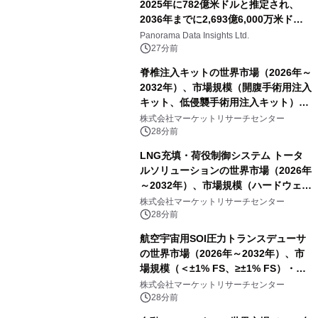
2025年に782億米ドルと推定され、
2036年までに2,693億6,000万米ドル
に達すると予測されており、予測期間
Panorama Data Insights Ltd.
（2026年～2036年）
27分前
脊椎注入キットの世界市場（2026年～
2032年）、市場規模（開腹手術用注入
キット、低侵襲手術用注入キット）・
分析レポートを発表
株式会社マーケットリサーチセンター
28分前
LNG充填・荷役制御システム トータ
ルソリューションの世界市場（2026年
～2032年）、市場規模（ハードウェ
ア、ソフトウェア、サービス）・分析
株式会社マーケットリサーチセンター
レポートを発表
28分前
航空宇宙用SOI圧力トランスデューサ
の世界市場（2026年～2032年）、市
場規模（＜±1% FS、≥±1% FS）・分
析レポートを発表
株式会社マーケットリサーチセンター
28分前