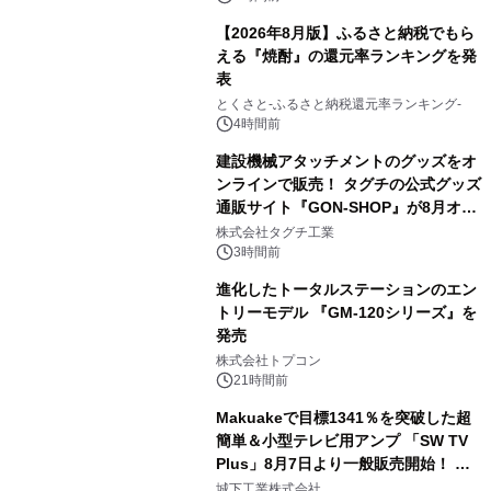
【2026年8月版】ふるさと納税でもら
える『焼酎』の還元率ランキングを発
表
3
とくさと-ふるさと納税還元率ランキング-
4時間前
建設機械アタッチメントのグッズをオ
ンラインで販売！ タグチの公式グッズ
通販サイト『GON-SHOP』が8月オー
4
プン
株式会社タグチ工業
3時間前
進化したトータルステーションのエン
トリーモデル 『GM-120シリーズ』を
発売
5
株式会社トプコン
21時間前
Makuakeで目標1341％を突破した超
簡単＆小型テレビ用アンプ 「SW TV
Plus」8月7日より一般販売開始！ ケ
6
ーブル1本つなぐだけ、テレビの音が
城下工業株式会社