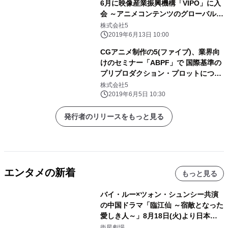
6月に映像産業振興機構「VIPO」に入
会 ～アニメコンテンツのグローバルな
発展を目指して～
株式会社5
2019年6月13日 10:00
CGアニメ制作の5(ファイブ)、業界向
けのセミナー「ABPF」で 国際基準の
プリプロダクション・プロットについ
て6/19に講演
株式会社5
2019年6月5日 10:30
発行者のリリースをもっと見る
エンタメの新着
もっと見る
バイ・ルー×ツォン・シュンシー共演
の中国ドラマ「臨江仙 ～宿敵となった
愛しき人～」8月18日(火)より日本初
放送！YouTubeにて8月11日(火)より
衛星劇場