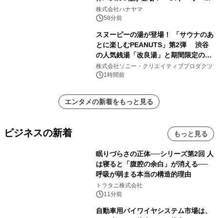
ギミックが融合した 大人の体験型パズ
株式会社ハナヤマ
ルが8月7日(金)12時より先行予約受付
58分前
開始～
スヌーピーの湯が登場！ 「サウナのあ
とに楽しむPEANUTS」第2弾 渋谷
の人気銭湯「改良湯」と期間限定のコ
ラボレーション サウナイキタイコラ
株式会社ソニー・クリエイティブプロダクツ
ボグッズも発売決定！
1時間前
エンタメの新着をもっと見る
ビジネスの新着
もっと見る
眠りづらさの正体──シリーズ第2回 人
は寝ると「腹腔の余白」が消える──
呼吸が弱まる本当の構造的理由
トラタニ株式会社
11分前
自動車用バイワイヤシステム市場は、