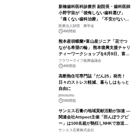
新橋歯科医科診療所 副院長・歯科医師
小野宇宙が「後悔しない歯科選び」
「痛くない歯科治療」「不安がない治
療計画」をテーマに専門監修
医療法人財団 興学会
4時間前
熊本産胡蝶蘭×富山産ジニア「花でつ
ながる希望の輪」 熊本復興支援チャリ
ティーワークショップを8月9日、富
山・射水で開催
フラワーライフ振興協議会
4時間前
高断熱住宅専門誌「だん25」発売！
日々のストレス軽減、暮らしはもっと
自由に
jimosumu
5時間前
サンエス石膏の地域貢献活動が加速 ―
関連会社Attipect主催「田んぼラグビ
ー」は100名超が熱狂しNHKで放送さ
れました。
サンエス石膏株式会社