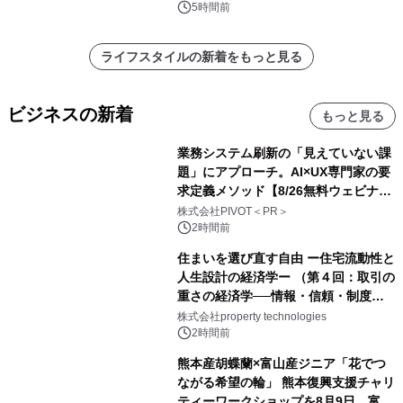
5時間前
ライフスタイルの新着をもっと見る
ビジネスの新着
もっと見る
業務システム刷新の「見えていない課
題」にアプローチ。AI×UX専門家の要
求定義メソッド【8/26無料ウェビナ
ー】株式会社PIVOT
株式会社PIVOT＜PR＞
2時間前
住まいを選び直す自由 ー住宅流動性と
人生設計の経済学ー （第４回：取引の
重さの経済学──情報・信頼・制度を
PropTechはどう組み替えるか）｜
株式会社property technologies
PropTech-Lab
2時間前
熊本産胡蝶蘭×富山産ジニア「花でつ
ながる希望の輪」 熊本復興支援チャリ
ティーワークショップを8月9日、富