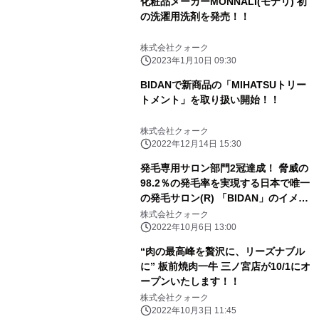
化粧品メーカーMONNALI(モナリ) 初
の洗濯用洗剤を発売！！
株式会社クォーク
2023年1月10日 09:30
BIDANで新商品の「MIHATSUトリー
トメント」を取り扱い開始！！
株式会社クォーク
2022年12月14日 15:30
発毛専用サロン部門2冠達成！ 脅威の
98.2％の発毛率を実現する日本で唯一
の発毛サロン(R) 「BIDAN」のイメー
ジキャラクターに桧山進次郎氏が就
株式会社クォーク
任！
2022年10月6日 13:00
“肉の最高峰を贅沢に、リーズナブル
に” 板前焼肉一牛 三ノ宮店が10/1にオ
ープンいたします！！
株式会社クォーク
2022年10月3日 11:45