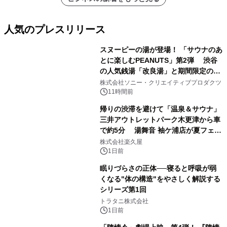
人気のプレスリリース
スヌーピーの湯が登場！ 「サウナのあ
とに楽しむPEANUTS」第2弾 渋谷
の人気銭湯「改良湯」と期間限定のコ
1
ラボレーション サウナイキタイコラ
株式会社ソニー・クリエイティブプロダクツ
ボグッズも発売決定！
11時間前
帰りの渋滞を避けて「温泉＆サウナ」
三井アウトレットパーク木更津から車
で約5分 湯舞音 袖ケ浦店が夏フェア
2
メニューを提供
株式会社楽久屋
1日前
眠りづらさの正体──寝ると呼吸が弱
くなる"体の構造"をやさしく解説する
シリーズ第1回
3
トラタニ株式会社
1日前