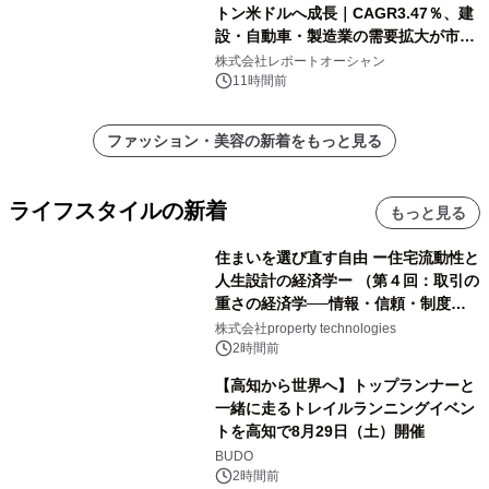
トン米ドルへ成長｜CAGR3.47％、建
設・自動車・製造業の需要拡大が市場
を牽引
株式会社レポートオーシャン
11時間前
ファッション・美容の新着をもっと見る
ライフスタイルの新着
もっと見る
住まいを選び直す自由 ー住宅流動性と
人生設計の経済学ー （第４回：取引の
重さの経済学──情報・信頼・制度を
PropTechはどう組み替えるか）｜
株式会社property technologies
PropTech-Lab
2時間前
【高知から世界へ】トップランナーと
一緒に走るトレイルランニングイベン
トを高知で8月29日（土）開催
BUDO
2時間前