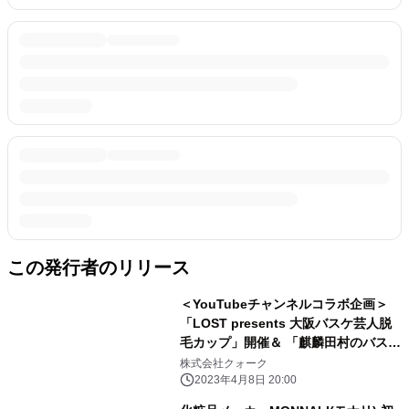
この発行者のリリース
＜YouTubeチャンネルコラボ企画＞
「LOST presents 大阪バスケ芸人脱
毛カップ」開催＆ 「麒麟田村のバスケ
でバババーン!」にて公開
株式会社クォーク
2023年4月8日 20:00