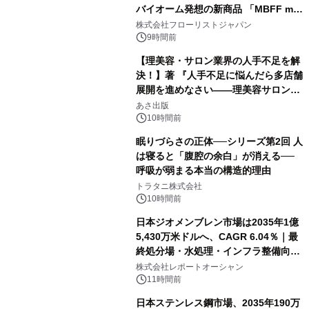
バイオーム発想の新商品 「MBFF mb
クレンジングPRO」を2026年8月6日
株式会社フローリストジャパン
発売
9時間前
【理美容・サロン業界の人手不足を解
決！】著 『人手不足に悩んだら多店舗
展開を進めなさい――理美容サロン
「多店舗展開」の教科書』2026年8月
あさ出版
24日（月）発売
10時間前
眠りづらさの正体──シリーズ第2回 人
は寝ると「腹腔の余白」が消える──
呼吸が弱まる本当の構造的理由
トラタニ株式会社
10時間前
日本ジオメンブレン市場は2035年1億
5,430万米ドルへ、CAGR 6.04％｜最
終処分場・水処理・インフラ整備向け
需要拡大
株式会社レポートオーシャン
11時間前
日本ステンレス鋼市場、2035年190万