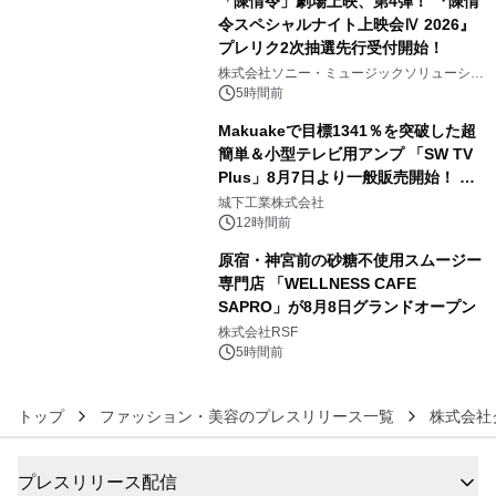
「陳情令」劇場上映、第4弾！ 『陳情
令スペシャルナイト上映会Ⅳ 2026』
プレリク2次抽選先行受付開始！
4
株式会社ソニー・ミュージックソリューショ
ンズ
5時間前
Makuakeで目標1341％を突破した超
簡単＆小型テレビ用アンプ 「SW TV
Plus」8月7日より一般販売開始！ ケ
5
ーブル1本つなぐだけ、テレビの音が
城下工業株式会社
ぐっと豊かに
12時間前
原宿・神宮前の砂糖不使用スムージー
専門店 「WELLNESS CAFE
SAPRO」が8月8日グランドオープン
6
株式会社RSF
5時間前
トップ
ファッション・美容のプレスリリース一覧
株式会社
プレスリリース配信