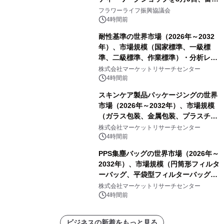
山・射水で開催
フラワーライフ振興協議会
4時間前
耐性基準の世界市場（2026年～2032
年）、市場規模（国家標準、一級標
準、二級標準、作業標準）・分析レポ
ートを発表
株式会社マーケットリサーチセンター
4時間前
スキンケア製品パッケージングの世界
市場（2026年～2032年）、市場規模
（ガラス包装、金属包装、プラスチッ
ク包装、その他）・分析レポートを発
株式会社マーケットリサーチセンター
表
4時間前
PPS集塵バッグの世界市場（2026年～
2032年）、市場規模（円筒形フィルタ
ーバッグ、平袋型フィルターバッグ、
プリーツフィルターバッグ、その
株式会社マーケットリサーチセンター
他）・分析レポートを発表
4時間前
ビジネスの新着をもっと見る