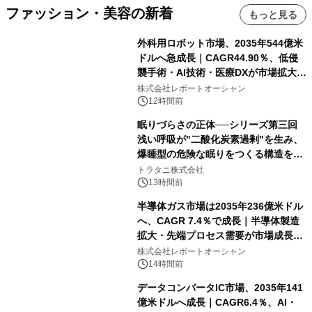
ファッション・美容の新着
もっと見る
外科用ロボット市場、2035年544億米
ドルへ急成長｜CAGR44.90％、低侵
襲手術・AI技術・医療DXが市場拡大を
牽引
株式会社レポートオーシャン
12時間前
眠りづらさの正体──シリーズ第三回
浅い呼吸が"二酸化炭素過剰"を生み、
爆睡型の危険な眠りをつくる構造を解
説
トラタニ株式会社
13時間前
半導体ガス市場は2035年236億米ドル
へ、CAGR 7.4％で成長｜半導体製造
拡大・先端プロセス需要が市場成長を
加速
株式会社レポートオーシャン
14時間前
データコンバータIC市場、2035年141
億米ドルへ成長｜CAGR6.4％、AI・