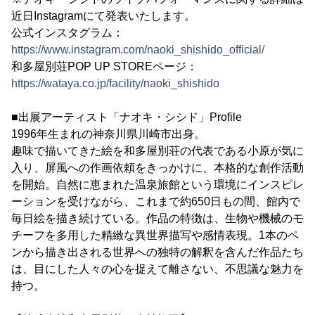
近日Instagramにて発表いたします。
公式インスタグラム：
https://www.instagram.com/naoki_shishido_official/
和多屋別荘POP UP STOREページ：
https://wataya.co.jp/facility/naoki_shishido
■出展アーティスト「ナオキ・シシド」Profile
1996年生まれの神奈川県川崎市出身。
趣味で描いてきた絵を和多屋別荘の代表である小原が気に
入り、屏風への作画依頼をきっかけに、本格的な創作活動
を開始。自然に恵まれた温泉旅館という環境にインスピレ
ーションを受けながら、これまで約650日もの間、館内で
毎日絵を描き続けている。作品の特徴は、生物や機械のモ
チーフを多用した精緻な異世界描写や感情表現。1本のペ
ンから描き出される世界への独特の解釈を含んだ作品たち
は、目にした人々の心を捉えて離さない、不思議な魅力を
持つ。