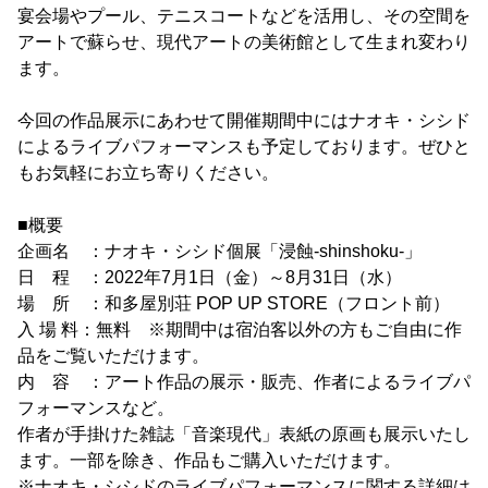
宴会場やプール、テニスコートなどを活用し、その空間を
アートで蘇らせ、現代アートの美術館として生まれ変わり
ます。
今回の作品展示にあわせて開催期間中にはナオキ・シシド
によるライブパフォーマンスも予定しております。ぜひと
もお気軽にお立ち寄りください。
■概要
企画名 ：ナオキ・シシド個展「浸蝕-shinshoku-」
日 程 ：2022年7月1日（金）～8月31日（水）
場 所 ：和多屋別荘 POP UP STORE（フロント前）
入 場 料：無料 ※期間中は宿泊客以外の方もご自由に作
品をご覧いただけます。
内 容 ：アート作品の展示・販売、作者によるライブパ
フォーマンスなど。
作者が手掛けた雑誌「音楽現代」表紙の原画も展示いたし
ます。一部を除き、作品もご購入いただけます。
※ナオキ・シシドのライブパフォーマンスに関する詳細は