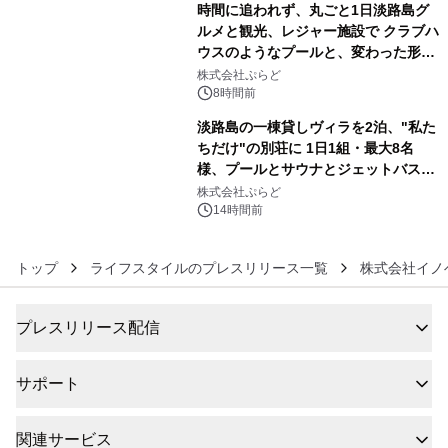
時間に追われず、丸ごと1日淡路島グ
ルメと観光、レジャー施設で クラブハ
ウスのようなプールと、変わった形の
5
サウナも 「THE BOXY AWAJI」のお
株式会社ぷらど
得な素泊まり連泊プランで
8時間前
淡路島の一棟貸しヴィラを2泊、"私た
ちだけ"の別荘に 1日1組・最大8名
様、プールとサウナとジェットバス付
6
きで Villa Mon Temps AWAJIの連泊
株式会社ぷらど
素泊りプラン
14時間前
トップ
ライフスタイルのプレスリリース一覧
株式会社イノ
プレスリリース配信
サポート
関連サービス