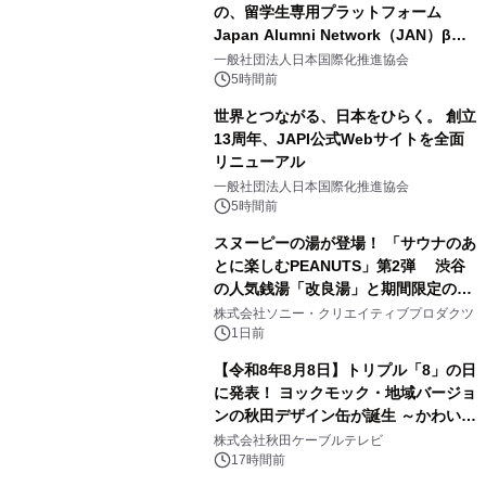
の、留学生専用プラットフォーム
Japan Alumni Network（JAN）β版
1
をリリース
一般社団法人日本国際化推進協会
5時間前
世界とつながる、日本をひらく。 創立
13周年、JAPI公式Webサイトを全面
リニューアル
2
一般社団法人日本国際化推進協会
5時間前
スヌーピーの湯が登場！ 「サウナのあ
とに楽しむPEANUTS」第2弾 渋谷
の人気銭湯「改良湯」と期間限定のコ
3
ラボレーション サウナイキタイコラ
株式会社ソニー・クリエイティブプロダクツ
ボグッズも発売決定！
1日前
【令和8年8月8日】トリプル「8」の日
に発表！ ヨックモック・地域バージョ
ンの秋田デザイン缶が誕生 ～かわいい
4
秋田犬の子犬と秋田の四季と名所を巡
株式会社秋田ケーブルテレビ
るパッケージ～ 9月1日(火)秋田県内で
17時間前
販売開始