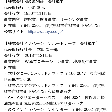
【株式会社和多屋別荘 会社概要】
代表取締役：小原 嘉元
会社設立：1950年11月3日
事業内容：旅館業、飲食事業、リーシング事業
所在地：〒843-0301 佐賀県嬉野市嬉野町下宿乙 738
公式サイト：
https://wataya.co.jp/
【株式会社イノベーションパートナーズ 会社概要】
代表取締役社長： 本田 晋一郎
会社設立： 2018年12月5日
事業内容： Webプロモーション事業、地域創生事業
所在地：
・本社グローバルヘッドオフィス 〒106-0047 東京都港
区南麻布1-6-30
・嬉野温泉アジアヘッドオフィス 〒843-0301 佐賀県
嬉野市嬉野町下宿乙738 和多屋別荘内
・ARITAクリエーターハウス 〒844-0024 佐賀県西松
浦郡有田町赤坂丙2351番地169アリタセラ内
・多久インキュベーションセンター 〒846-0002 佐賀県