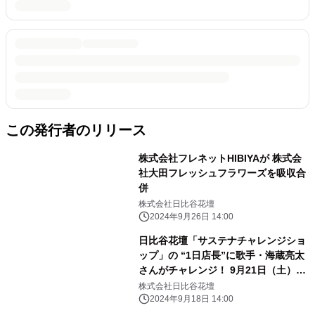
この発行者のリリース
株式会社フレネットHIBIYAが 株式会
社大田フレッシュフラワーズを吸収合
併
株式会社日比谷花壇
2024年9月26日 14:00
日比谷花壇「サステナチャレンジショ
ップ」の “1日店長”に歌手・海蔵亮太
さんがチャレンジ！ 9月21日（土）
Hibiya-Kadan Style 渋谷ヒカリエ
株式会社日比谷花壇
ShinQs店内
2024年9月18日 14:00