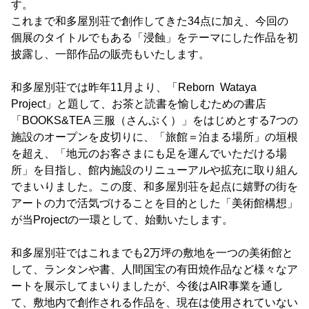
す。
これまで和多屋別荘で創作してきた34点に加え、今回の
個展のタイトルでもある「浸蝕」をテーマにした作品を初
披露し、一部作品の販売もいたします。
和多屋別荘では昨年11月より、「Reborn Wataya
Project」と題して、お茶と読書を愉しむための書店
「BOOKS&TEA 三服（さんぷく）」をはじめとする7つの
施設のオープンを皮切りに、「旅館＝泊まる場所」の垣根
を超え、「地元のお客さまにも足を運んでいただける場
所」を目指し、館内施設のリニューアルや拡充に取り組ん
でまいりました。この度、和多屋別荘を起点に嬉野の街を
アートの力で活気づけることを目的とした「美術館構想」
が当Projectの一環として、始動いたします。
和多屋別荘ではこれまでも2万坪の敷地を一つの美術館と
して、ランタンや書、人間国宝の有田焼作品など様々なア
ートを展示してまいりましたが、今後はAIR事業を通し
て、敷地内で創作される作品を、現在は使用されていない