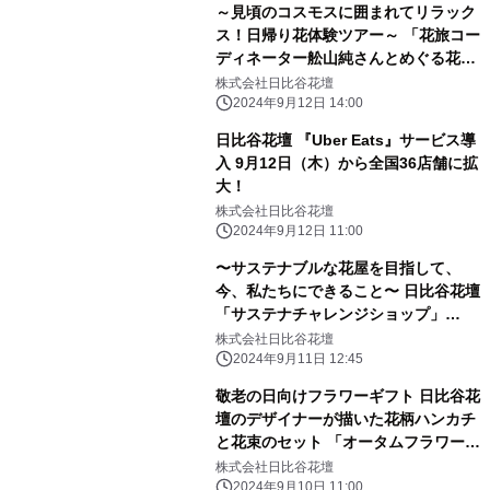
～見頃のコスモスに囲まれてリラック
ス！日帰り花体験ツアー～ 「花旅コー
ディネーター舩山純さんとめぐる花散
歩」 千葉・あけぼの山農業公園で10
株式会社日比谷花壇
月18日（金）開催
2024年9月12日 14:00
日比谷花壇 『Uber Eats』サービス導
入 9月12日（木）から全国36店舗に拡
大！
株式会社日比谷花壇
2024年9月12日 11:00
〜サステナブルな花屋を目指して、
今、私たちにできること〜 日比谷花壇
「サステナチャレンジショップ」
Hibiya-Kadan Style 渋谷ヒカリエ
株式会社日比谷花壇
ShinQs店内に 9月11日（水）から25
2024年9月11日 12:45
日（水）期間限定展開。
敬老の日向けフラワーギフト 日比谷花
壇のデザイナーが描いた花柄ハンカチ
と花束のセット 「オータムフラワーシ
ュシュフルール」 9月10日（火）から
株式会社日比谷花壇
日比谷花壇の店頭限定で販売開始
2024年9月10日 11:00