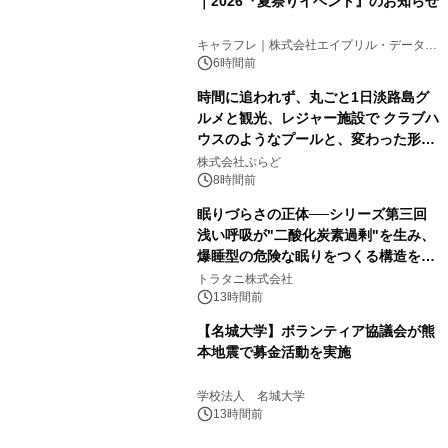
｜2026『夏祭りイベント』のお知らせ
キャラフレ｜株式会社エイプリル・データ・
デザインズ
6時間前
時間に追われず、丸ごと1日淡路島グ
ルメと観光、レジャー施設で クラブハ
ウスのようなプールと、変わった形の
サウナも 「THE BOXY AWAJI」のお
株式会社ぷらど
得な素泊まり連泊プランで
8時間前
眠りづらさの正体──シリーズ第三回
浅い呼吸が"二酸化炭素過剰"を生み、
爆睡型の危険な眠りをつくる構造を解
説
トラタニ株式会社
13時間前
【名城大学】ボランティア協議会が熊
本地震で募金活動を実施
学校法人 名城大学
13時間前