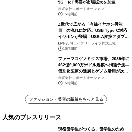
5G・IoT需要が市場拡大を加速
株式会社レポートオーシャン
15時間前
Z世代で広がる「有線イヤホン再注
目」の流れに対応。USB Type-C対応
イヤホンが登場！USB-A変換アダプタ
ー付きでスマホからパソコンまで幅広
LivelyLifeライブリーライフ株式会社
く活用可能
16時間前
ファーマコゲノミクス市場、2035年に
462億9,000万米ドル規模へ到達予測―
個別化医療の進展とゲノム活用が次世
代ヘルスケア投資を加速
株式会社レポートオーシャン
16時間前
ファッション・美容の新着をもっと見る
人気のプレスリリース
現役留学生がつくる、留学生のため