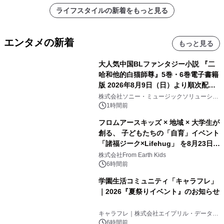
ライフスタイルの新着をもっと見る
エンタメの新着
もっと見る
大人気中国BLファンタジー小説 『二
哈和他的白猫師尊』5巻・6巻電子書籍
版 2026年8月9日（日）より順次配信
開始
株式会社ソニー・ミュージックソリューショ
ンズ
1時間前
フロムアースキッズ × 地域 × 大学生が
創る、 子どもたちの「自育」イベント
「諸福ジーク×Lifehug」 を8月23日
(日)開催
株式会社From Earth Kids
6時間前
学園生活コミュニティ「キャラフレ」
｜2026『夏祭りイベント』のお知らせ
キャラフレ｜株式会社エイプリル・データ・
デザインズ
6時間前