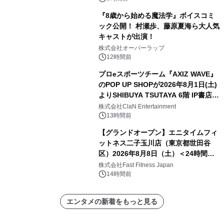
『8歳から始める魔法学』ボイスコミ
ック公開！ 村瀬歩、藤原夏海ら大人気
キャストが出演！
株式会社オーバーラップ
12時間前
プロeスポーツチーム『AXIZ WAVE』
のPOP UP SHOPが2026年8月1日(土)
よりSHIBUYA TSUTAYA 6階 IP書店で
開催決定！！
株式会社ClaN Entertainment
13時間前
【グランドオープン】エニタイムフィ
ットネス二子玉川店（東京都世田谷
区）2026年8月8日（土）＜24時間年
中無休のフィットネスジム＞
株式会社Fast Fitness Japan
14時間前
エンタメの新着をもっと見る