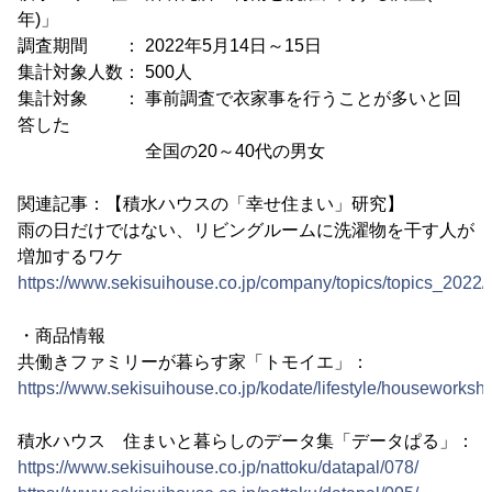
年)」
調査期間 ： 2022年5月14日～15日
集計対象人数： 500人
集計対象 ： 事前調査で衣家事を行うことが多いと回
答した
全国の20～40代の男女
関連記事：【積水ハウスの「幸せ住まい」研究】
雨の日だけではない、リビングルームに洗濯物を干す人が
増加するワケ
https://www.sekisuihouse.co.jp/company/topics/topics_2022
・商品情報
共働きファミリーが暮らす家「トモイエ」：
https://www.sekisuihouse.co.jp/kodate/lifestyle/houseworksha
積水ハウス 住まいと暮らしのデータ集「データぱる」：
https://www.sekisuihouse.co.jp/nattoku/datapal/078/