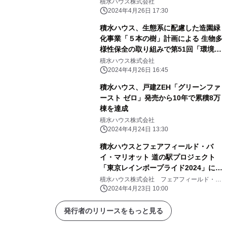
積水ハウス株式会社
2024年4月26日 17:30
積水ハウス、生態系に配慮した造園緑
化事業「５本の樹」計画による 生物多
様性保全の取り組みで第51回「環境
賞」優良賞を受賞
積水ハウス株式会社
2024年4月26日 16:45
積水ハウス、戸建ZEH「グリーンファ
ースト ゼロ」発売から10年で累積8万
棟を達成
積水ハウス株式会社
2024年4月24日 13:30
積水ハウスとフェアフィールド・バ
イ・マリオット 道の駅プロジェクト
「東京レインボープライド2024」に共
同で出展
積水ハウス株式会社 フェアフィールド・バ
イ・マリオット 道の駅プロジェクト
2024年4月23日 10:00
発行者のリリースをもっと見る