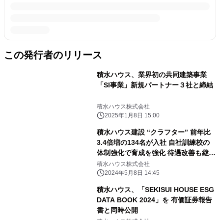
この発行者のリリース
積水ハウス、業界初の共同建築事業
「SI事業」新規パートナー３社と締結
積水ハウス株式会社
2025年1月8日 15:00
積水ハウス建設 “クラフター” 前年比
3.4倍増の134名が入社 自社訓練校の
体制強化で育成を強化 待遇改善も継続
働く魅力をさらに向上
積水ハウス株式会社
2024年5月8日 14:45
積水ハウス、「SEKISUI HOUSE ESG
DATA BOOK 2024」を 有価証券報告
書と同時公開