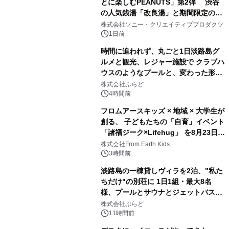
とに楽しむPEANUTS」第2弾 渋谷
の人気銭湯「改良湯」と期間限定のコ
1
ラボレーション サウナイキタイコラ
株式会社ソニー・クリエイティブプロダクツ
ボグッズも発売決定！
1日前
時間に追われず、丸ごと1日淡路島グ
ルメと観光、レジャー施設で クラブハ
ウスのようなプールと、変わった形の
2
サウナも 「THE BOXY AWAJI」のお
株式会社ぷらど
得な素泊まり連泊プランで
4時間前
フロムアースキッズ × 地域 × 大学生が
創る、 子どもたちの「自育」イベント
「諸福ジーク×Lifehug」 を8月23日
3
(日)開催
株式会社From Earth Kids
3時間前
淡路島の一棟貸しヴィラを2泊、"私た
ちだけ"の別荘に 1日1組・最大8名
様、プールとサウナとジェットバス付
4
きで Villa Mon Temps AWAJIの連泊
株式会社ぷらど
素泊りプラン
11時間前