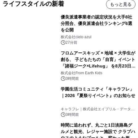
ライフスタイルの新着
もっと見る
優良派遣事業者の認定状況を大手8社
分照合、優良派遣会社ランキング6選
を公開
株式会社cielo azul
27分前
フロムアースキッズ × 地域 × 大学生が
創る、 子どもたちの「自育」イベント
「諸福ジーク×Lifehug」 を8月23日
(日)開催
株式会社From Earth Kids
3時間前
学園生活コミュニティ「キャラフレ」
｜2026『夏祭りイベント』のお知らせ
キャラフレ｜株式会社エイプリル・データ・
デザインズ
3時間前
時間に追われず、丸ごと1日淡路島グ
ルメと観光、レジャー施設で クラブハ