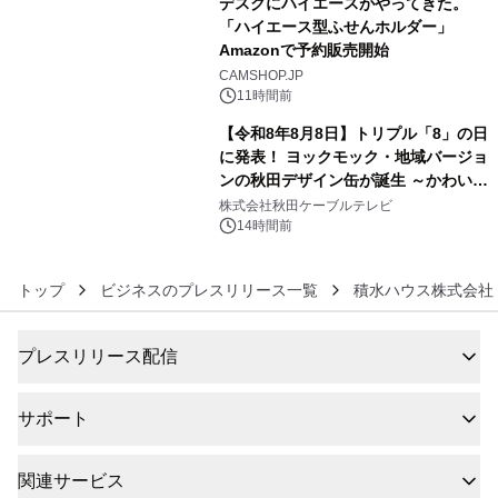
デスクにハイエースがやってきた。
「ハイエース型ふせんホルダー」
Amazonで予約販売開始
5
CAMSHOP.JP
11時間前
【令和8年8月8日】トリプル「8」の日
に発表！ ヨックモック・地域バージョ
ンの秋田デザイン缶が誕生 ～かわいい
6
秋田犬の子犬と秋田の四季と名所を巡
株式会社秋田ケーブルテレビ
るパッケージ～ 9月1日(火)秋田県内で
14時間前
販売開始
トップ
ビジネスのプレスリリース一覧
積水ハウス株式会社
プレスリリース配信
サポート
関連サービス