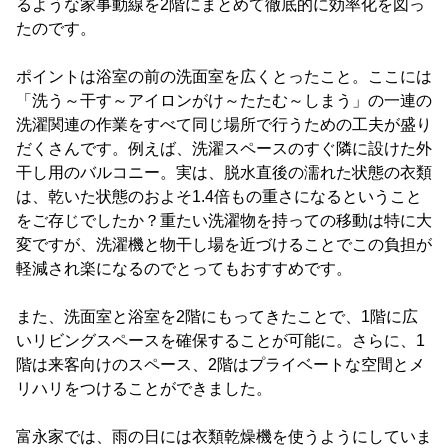
るような家事動線を2階にまとめて徹底的に効率化を図っ
たのです。
ポイントは浴室の前の洗面室を広くとったこと。ここには
「洗う～干す～アイロンがけ～たたむ～しまう」の一連の
洗濯関連の作業をすべて同じ場所で行うための工夫が盛り
だくさんです。例えば、洗濯スペースのすぐ隣に設けた外
干し用のバルコニー。実は、脱水直後の濡れた状態の衣類
は、乾いた状態のおよそ1.4倍もの重さになるということ
をご存じでしたか？重たい洗濯物を持っての移動は特に大
変ですが、洗濯機と物干し場を近づけることでこの負担が
軽減され楽になるのでとってもおすすめです。
また、洗面室と浴室を2階にもってきたことで、1階に広
いリビングスペースを確保することが可能に。さらに、1
階は来客向けのスペース、2階はプライベートな空間とメ
リハリをつけることができました。
富永家では、雨の日には衣類乾燥機を使うようにしていま