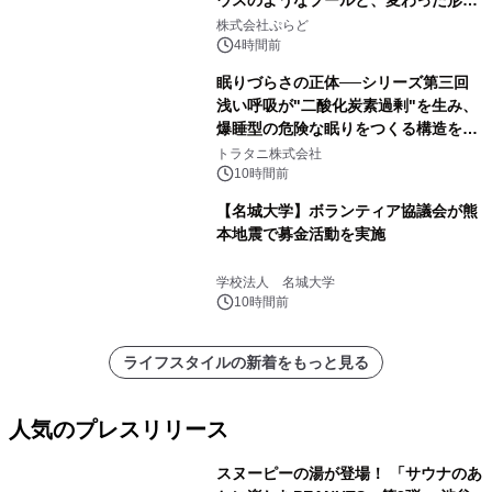
ウスのようなプールと、変わった形の
サウナも 「THE BOXY AWAJI」のお
株式会社ぷらど
得な素泊まり連泊プランで
4時間前
眠りづらさの正体──シリーズ第三回
浅い呼吸が"二酸化炭素過剰"を生み、
爆睡型の危険な眠りをつくる構造を解
説
トラタニ株式会社
10時間前
【名城大学】ボランティア協議会が熊
本地震で募金活動を実施
学校法人 名城大学
10時間前
ライフスタイルの新着をもっと見る
人気のプレスリリース
スヌーピーの湯が登場！ 「サウナのあ