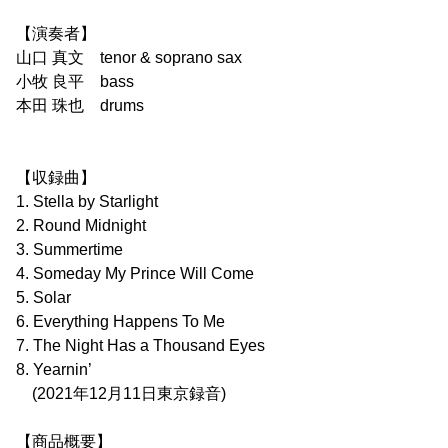
【演奏者】
山口 真文 tenor & soprano sax
小牧 良平 bass
本田 珠也 drums
【収録曲】
1. Stella by Starlight
2. Round Midnight
3. Summertime
4. Someday My Prince Will Come
5. Solar
6. Everything Happens To Me
7. The Night Has a Thousand Eyes
8. Yearnin’
(2021年12月11日東京録音)
【商品概要】