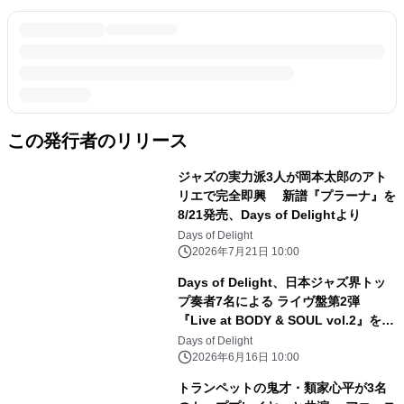
この発行者のリリース
ジャズの実力派3人が岡本太郎のアト
リエで完全即興 新譜『プラーナ』を
8/21発売、Days of Delightより
Days of Delight
2026年7月21日 10:00
Days of Delight、日本ジャズ界トッ
プ奏者7名による ライヴ盤第2弾
『Live at BODY & SOUL vol.2』を
7/17発売
Days of Delight
2026年6月16日 10:00
トランペットの鬼才・類家心平が3名