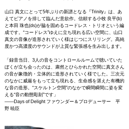
山口 真文にとって5年ぶりの新譜となる『Trinity』は、あ
えてピアノを排して臨んだ意欲作。信頼する小牧 良平(b)
と本田 珠也(ds)が脇を固めるコードレス・トリオという編
成です。“コードレス”ゆえに立ち現れる広い空間に、山口
真文の音像が造形されていく様はじつにスリリング。高純
度かつ高濃度のサウンドが上質な緊張感を生み出します。
「録音当日、3人の音をコントロールルームで聴いていた
ぼくが立ち会ったのは、粛然とひらかれた空間に真文さん
の音が象徴的・立体的に造形されていく様でした。三次元
のなかに威厳をもって立ち現れる、生命感を湛えた有機的
な音の造形。“スケルトン空間”のなかで瞬間瞬間に姿を変
える“音の動態彫刻”です」
――Days of Delight ファウンダー＆プロデューサー 平
野 暁臣