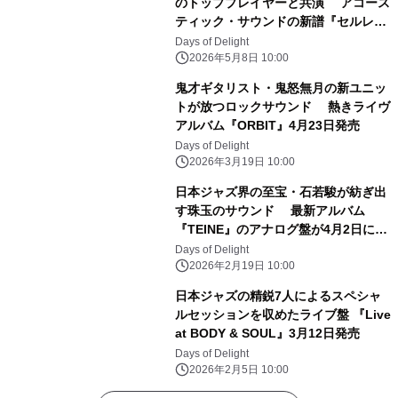
のトッププレイヤーと共演 アコース
ティック・サウンドの新譜『セルレ
ア』6月11日発売
Days of Delight
2026年5月8日 10:00
鬼才ギタリスト・鬼怒無月の新ユニッ
トが放つロックサウンド 熱きライヴ
アルバム『ORBIT』4月23日発売
Days of Delight
2026年3月19日 10:00
日本ジャズ界の至宝・石若駿が紡ぎ出
す珠玉のサウンド 最新アルバム
『TEINE』のアナログ盤が4月2日に登
場！
Days of Delight
2026年2月19日 10:00
日本ジャズの精鋭7人によるスペシャ
ルセッションを収めたライブ盤 『Live
at BODY & SOUL』3月12日発売
Days of Delight
2026年2月5日 10:00