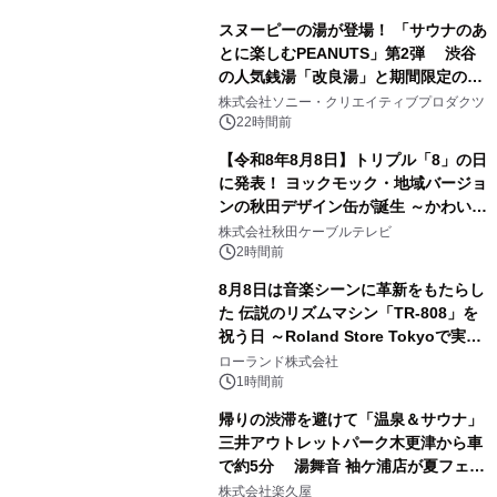
スヌーピーの湯が登場！ 「サウナのあ
とに楽しむPEANUTS」第2弾 渋谷
の人気銭湯「改良湯」と期間限定のコ
1
ラボレーション サウナイキタイコラ
株式会社ソニー・クリエイティブプロダクツ
ボグッズも発売決定！
22時間前
【令和8年8月8日】トリプル「8」の日
に発表！ ヨックモック・地域バージョ
ンの秋田デザイン缶が誕生 ～かわいい
2
秋田犬の子犬と秋田の四季と名所を巡
株式会社秋田ケーブルテレビ
るパッケージ～ 9月1日(火)秋田県内で
2時間前
販売開始
8月8日は音楽シーンに革新をもたらし
た 伝説のリズムマシン「TR-808」を
祝う日 ～Roland Store Tokyoで実機
3
を展示しての 記念キャンペーンを開
ローランド株式会社
催 英国ラジオ「NTS」の 特別プログ
1時間前
ラムや、「TR-808」を愛する伝説的
帰りの渋滞を避けて「温泉＆サウナ」
アーティストを フィーチャーしたアニ
三井アウトレットパーク木更津から車
メーションを公開～
で約5分 湯舞音 袖ケ浦店が夏フェア
4
メニューを提供
株式会社楽久屋