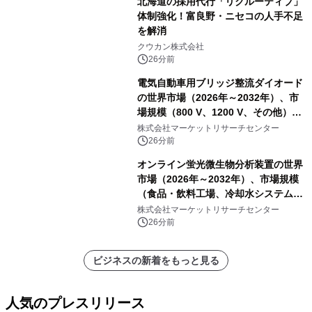
北海道の採用代行「リクルーティブ」
体制強化！富良野・ニセコの人手不足
を解消
クウカン株式会社
26分前
電気自動車用ブリッジ整流ダイオード
の世界市場（2026年～2032年）、市
場規模（800 V、1200 V、その他）・
分析レポートを発表
株式会社マーケットリサーチセンター
26分前
オンライン蛍光微生物分析装置の世界
市場（2026年～2032年）、市場規模
（食品・飲料工場、冷却水システム、
病院、飲料水安全警報システム）・分
株式会社マーケットリサーチセンター
析レポートを発表
26分前
ビジネスの新着をもっと見る
人気のプレスリリース