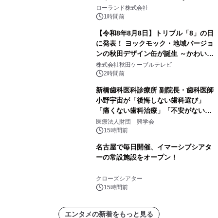
を展示しての 記念キャンペーンを開
ローランド株式会社
催 英国ラジオ「NTS」の 特別プログ
1時間前
ラムや、「TR-808」を愛する伝説的
【令和8年8月8日】トリプル「8」の日
アーティストを フィーチャーしたアニ
に発表！ ヨックモック・地域バージョ
メーションを公開～
ンの秋田デザイン缶が誕生 ～かわいい
秋田犬の子犬と秋田の四季と名所を巡
株式会社秋田ケーブルテレビ
るパッケージ～ 9月1日(火)秋田県内で
2時間前
販売開始
新橋歯科医科診療所 副院長・歯科医師
小野宇宙が「後悔しない歯科選び」
「痛くない歯科治療」「不安がない治
療計画」をテーマに専門監修
医療法人財団 興学会
15時間前
名古屋で毎日開催、イマーシブシアタ
ーの常設施設をオープン！
クローズシアター
15時間前
エンタメの新着をもっと見る