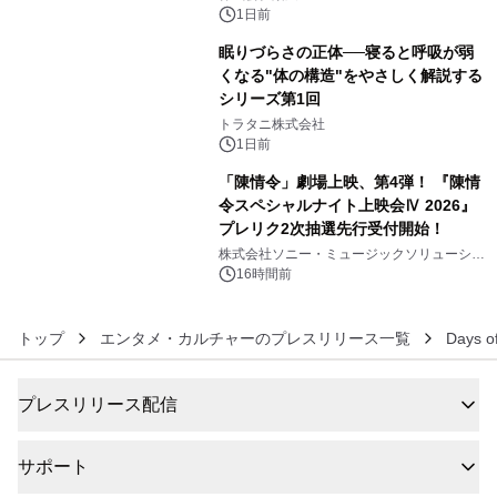
1日前
眠りづらさの正体──寝ると呼吸が弱
くなる"体の構造"をやさしく解説する
シリーズ第1回
5
トラタニ株式会社
1日前
「陳情令」劇場上映、第4弾！ 『陳情
令スペシャルナイト上映会Ⅳ 2026』
プレリク2次抽選先行受付開始！
6
株式会社ソニー・ミュージックソリューショ
ンズ
16時間前
トップ
エンタメ・カルチャーのプレスリリース一覧
Days of
プレスリリース配信
サポート