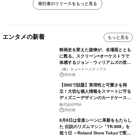
発行者のリリースをもっと見る
エンタメの新着
もっと見る
映画史を変えた旋律が、名場面ととも
に甦る。スクリーン×オーケストラで
体感するジョン・ウィリアムズの世
界。ジョン・ウィリアムズ：シネマ・
（株）キョードーメディアス
スペクタキュラー・コンサート 開催決
26分前
定！
【SNSで話題】実用性と可愛さを両
立！大切な個人情報をスマートに守る
ディズニーデザインのカードケースを
株式会社PGAが8月7日発売
株式会社PGA
26分前
8月8日は音楽シーンに革新をもたらし
た 伝説のリズムマシン「TR-808」を
祝う日 ～Roland Store Tokyoで実機