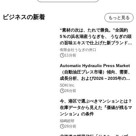
ビジネスの新着
もっと見る
“素材の次は、たれで勝負。”全国約
5％の浜名湖産うなぎを、 うなぎの頭
の旨味エキスで仕上げた新ブランド
「井口の誉」誕生
有限会社うなぎの井口
11分前
Automatic Hydraulic Press Market
（自動油圧プレス市場）傾向、需要、
成長分析、および2026－2035年の予
測
SDKI Inc.
26分前
今、港区で選ぶべきマンションとは？
在庫データから見えた『価値が残るマ
ンション』の条件
福嶋総研
26分前