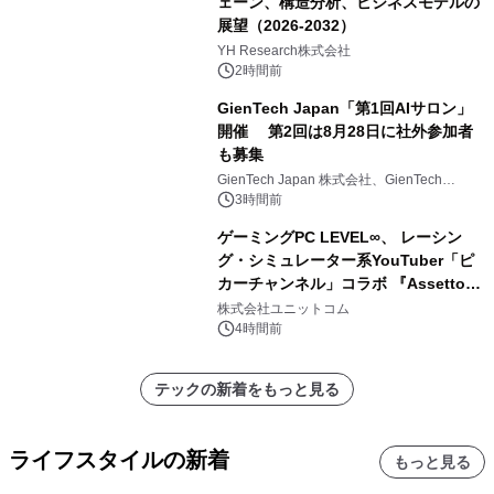
ェーン、構造分析、ビジネスモデルの
展望（2026-2032）
YH Research株式会社
2時間前
GienTech Japan「第1回AIサロン」
開催 第2回は8月28日に社外参加者
も募集
GienTech Japan 株式会社、GienTech
Consulting Japan 株式会社
3時間前
ゲーミングPC LEVEL∞、 レーシン
グ・シミュレーター系YouTuber「ピ
カーチャンネル」コラボ 『Assetto
Corsa EVO』推奨パソコン販売中
株式会社ユニットコム
4時間前
テックの新着をもっと見る
ライフスタイルの新着
もっと見る