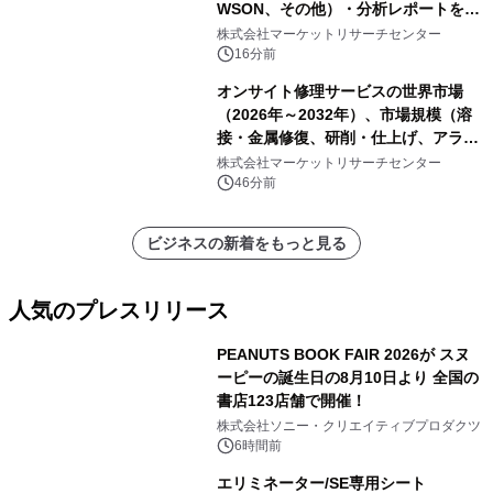
WSON、その他）・分析レポートを発
表
株式会社マーケットリサーチセンター
16分前
オンサイト修理サービスの世界市場
（2026年～2032年）、市場規模（溶
接・金属修復、研削・仕上げ、アライ
メント、その他）・分析レポートを発
株式会社マーケットリサーチセンター
表
46分前
ビジネスの新着をもっと見る
人気のプレスリリース
PEANUTS BOOK FAIR 2026が スヌ
ーピーの誕生日の8月10日より 全国の
書店123店舗で開催！
1
株式会社ソニー・クリエイティブプロダクツ
6時間前
エリミネーター/SE専用シート