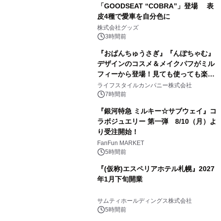
「GOODSEAT “COBRA”」登場 表
皮4種で愛車を自分色に
2
株式会社グッズ
3時間前
『おぱんちゅうさぎ』『んぽちゃむ』
デザインのコスメ＆メイクパフがミル
フィーから登場！見ても使っても楽し
3
い、ポップでキュートなコレクショ
ライフスタイルカンパニー株式会社
ン。
7時間前
『銀河特急 ミルキー☆サブウェイ』コ
ラボジュエリー 第一弾 8/10（月）よ
り受注開始！
4
FanFun MARKET
5時間前
『(仮称)エスペリアホテル札幌』2027
年1月下旬開業
5
サムティホールディングス株式会社
5時間前