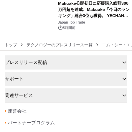
Makuake公開初日に応援購入総額300
万円超を達成、Makuake「今日のラン
キング」総合3位も獲得。 YECHAN音
6
浴シンギングボウル第2弾の大型サイ
Japan Top Trade
ズ（XL・2XL・3XL）を先行販売中
8時間前
トップ
テクノロジーのプレスリリース一覧
エム・シー・エ
プレスリリース配信
サポート
関連サービス
•
運営会社
•
パートナープログラム