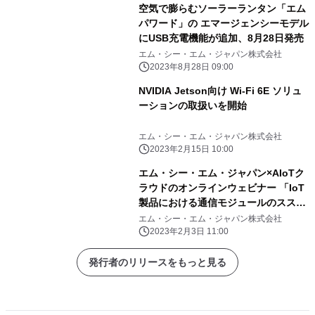
空気で膨らむソーラーランタン「エム
パワード」の エマージェンシーモデル
にUSB充電機能が追加、8月28日発売
エム・シー・エム・ジャパン株式会社
2023年8月28日 09:00
NVIDIA Jetson向け Wi-Fi 6E ソリュ
ーションの取扱いを開始
エム・シー・エム・ジャパン株式会社
2023年2月15日 10:00
エム・シー・エム・ジャパン×AIoTク
ラウドのオンラインウェビナー 「IoT
製品における通信モジュールのスス
メ」を2月9日に開催
エム・シー・エム・ジャパン株式会社
2023年2月3日 11:00
発行者のリリースをもっと見る