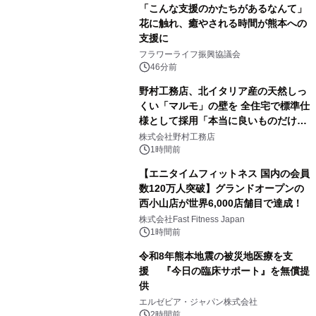
「こんな支援のかたちがあるなんて」
花に触れ、癒やされる時間が熊本への
支援に
フラワーライフ振興協議会
46分前
野村工務店、北イタリア産の天然しっ
くい「マルモ」の壁を 全住宅で標準仕
様として採用「本当に良いものだけに
こだわる」
株式会社野村工務店
1時間前
【エニタイムフィットネス 国内の会員
数120万人突破】グランドオープンの
西小山店が世界6,000店舗目で達成！
株式会社Fast Fitness Japan
1時間前
令和8年熊本地震の被災地医療を支
援 『今日の臨床サポート』を無償提
供
エルゼビア・ジャパン株式会社
2時間前