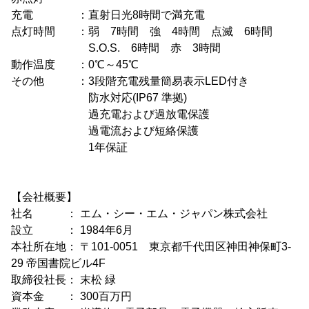
充電 ：直射日光8時間で満充電
点灯時間 ：弱 7時間 強 4時間 点滅 6時間
S.O.S. 6時間 赤 3時間
動作温度 ：0℃～45℃
その他 ：3段階充電残量簡易表示LED付き
防水対応(IP67 準拠)
過充電および過放電保護
過電流および短絡保護
1年保証
【会社概要】
社名 ： エム・シー・エム・ジャパン株式会社
設立 ： 1984年6月
本社所在地： 〒101-0051 東京都千代田区神田神保町3-
29 帝国書院ビル4F
取締役社長： 末松 緑
資本金 ： 300百万円