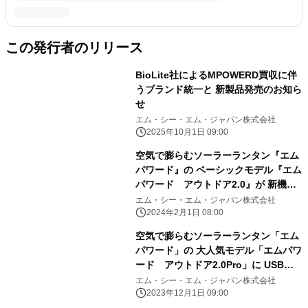
この発行者のリリース
BioLite社によるMPOWERD買収に伴
うブランド統一と 新製品発売のお知ら
せ
エム・シー・エム・ジャパン株式会社
2025年10月1日 09:00
空気で膨らむソーラーランタン『エム
パワード』の ベーシックモデル『エム
パワード アウトドア2.0』が 新機能
を追加して2月1日にリニューアル発売
エム・シー・エム・ジャパン株式会社
2024年2月1日 08:00
空気で膨らむソーラーランタン「エム
パワード」の 大人気モデル「エムパワ
ード アウトドア2.0Pro」に USB
typeCコネクタが追加、12月1日発売
エム・シー・エム・ジャパン株式会社
2023年12月1日 09:00