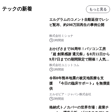
テックの新着
もっと見る
エルグラムのコメント自動返信でレシ
ピ配布、約298万回再生の事例公開
株式会社ミショナ
1時間前
おかげさまで36周年！パソコン工房
「超 創業感謝 還元祭」を8月11日から
9月7日までの期間限定で開催！人気の
ゲーミングPCや高性能ノートPCなど
株式会社ユニットコム
対象iiyama PCのご購入で最大3万円分
1時間前
相当を還元
令和8年熊本地震の被災地医療を支
援 『今日の臨床サポート』を無償提
供
エルゼビア・ジャパン株式会社
2時間前
格納式トノカバーの世界市場：産業チ