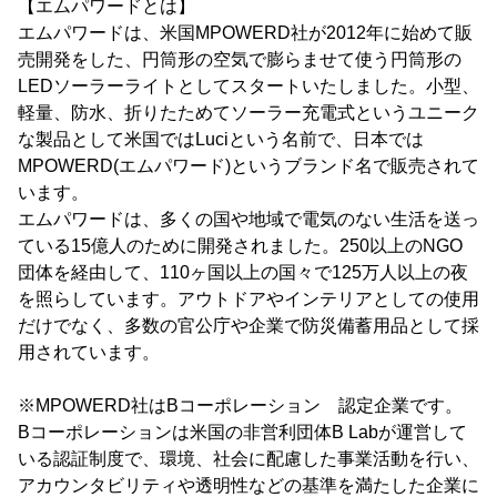
【エムパワードとは】
エムパワードは、米国MPOWERD社が2012年に始めて販
売開発をした、円筒形の空気で膨らませて使う円筒形の
LEDソーラーライトとしてスタートいたしました。小型、
軽量、防水、折りたためてソーラー充電式というユニーク
な製品として米国ではLuciという名前で、日本では
MPOWERD(エムパワード)というブランド名で販売されて
います。
エムパワードは、多くの国や地域で電気のない生活を送っ
ている15億人のために開発されました。250以上のNGO
団体を経由して、110ヶ国以上の国々で125万人以上の夜
を照らしています。アウトドアやインテリアとしての使用
だけでなく、多数の官公庁や企業で防災備蓄用品として採
用されています。
※MPOWERD社はBコーポレーション 認定企業です。
Bコーポレーションは米国の非営利団体B Labが運営して
いる認証制度で、環境、社会に配慮した事業活動を行い、
アカウンタビリティや透明性などの基準を満たした企業に