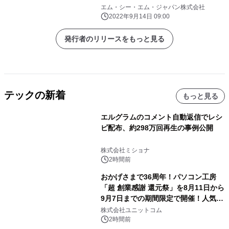
／ Wi-Fiルータの取扱いを開始
エム・シー・エム・ジャパン株式会社
2022年9月14日 09:00
発行者のリリースをもっと見る
テックの新着
もっと見る
エルグラムのコメント自動返信でレシ
ピ配布、約298万回再生の事例公開
株式会社ミショナ
2時間前
おかげさまで36周年！パソコン工房
「超 創業感謝 還元祭」を8月11日から
9月7日までの期間限定で開催！人気の
ゲーミングPCや高性能ノートPCなど
株式会社ユニットコム
対象iiyama PCのご購入で最大3万円分
2時間前