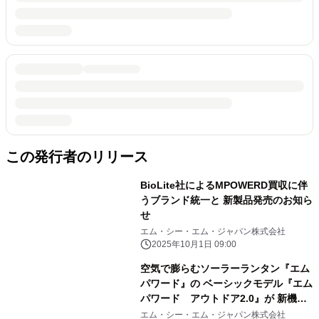
この発行者のリリース
BioLite社によるMPOWERD買収に伴
うブランド統一と 新製品発売のお知ら
せ
エム・シー・エム・ジャパン株式会社
2025年10月1日 09:00
空気で膨らむソーラーランタン『エム
パワード』の ベーシックモデル『エム
パワード アウトドア2.0』が 新機能
を追加して2月1日にリニューアル発売
エム・シー・エム・ジャパン株式会社