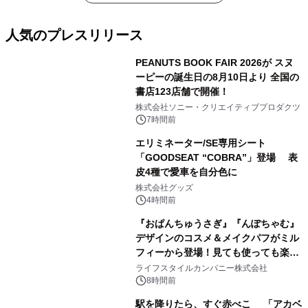
人気のプレスリリース
PEANUTS BOOK FAIR 2026が スヌ
ーピーの誕生日の8月10日より 全国の
書店123店舗で開催！
1
株式会社ソニー・クリエイティブプロダクツ
7時間前
エリミネーター/SE専用シート
「GOODSEAT “COBRA”」登場 表
皮4種で愛車を自分色に
2
株式会社グッズ
4時間前
『おぱんちゅうさぎ』『んぽちゃむ』
デザインのコスメ＆メイクパフがミル
フィーから登場！見ても使っても楽し
3
い、ポップでキュートなコレクショ
ライフスタイルカンパニー株式会社
ン。
8時間前
駅を降りたら、すぐ赤べこ 「アカベ