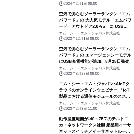
2024年2月1日 08:00
空気で膨らむソーラーランタン「エム
パワード」の 大人気モデル「エムパワ
ード アウトドア2.0Pro」に USB
typeCコネクタが追加、12月1日発売
エム・シー・エム・ジャパン株式会社
2023年12月1日 09:00
空気で膨らむソーラーランタン「エム
パワード」の エマージェンシーモデル
にUSB充電機能が追加、8月28日発売
エム・シー・エム・ジャパン株式会社
2023年8月28日 09:00
エム・シー・エム・ジャパン×AIoTク
ラウドのオンラインウェビナー 「IoT
製品における通信モジュールのスス
メ」を2月9日に開催
エム・シー・エム・ジャパン株式会社
2023年2月3日 11:00
動作温度範囲が-40～75℃のテルトニ
カ・ネットワークス社製 産業用イーサ
ネットスイッチ／イーサネットルータ