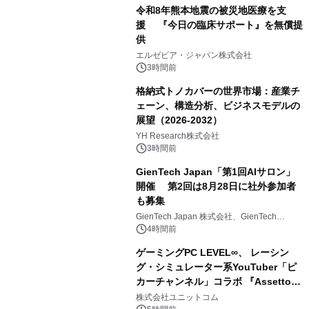
相当を還元
令和8年熊本地震の被災地医療を支
援 『今日の臨床サポート』を無償提
供
エルゼビア・ジャパン株式会社
3時間前
格納式トノカバーの世界市場：産業チ
ェーン、構造分析、ビジネスモデルの
展望（2026-2032）
YH Research株式会社
3時間前
GienTech Japan「第1回AIサロン」
開催 第2回は8月28日に社外参加者
も募集
GienTech Japan 株式会社、GienTech
Consulting Japan 株式会社
4時間前
ゲーミングPC LEVEL∞、 レーシン
グ・シミュレーター系YouTuber「ピ
カーチャンネル」コラボ 『Assetto
Corsa EVO』推奨パソコン販売中
株式会社ユニットコム