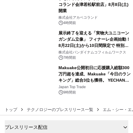
コランド会津若松駅前店」8月8日(土)
開業
4
株式会社アカベコランド
4時間前
展示終了を迎える「実物大ユニコーン
ガンダム立像」 フィナーレ企画始動！
8月22日(土)から10日間限定で 特別映
5
像『UNICORN GUNDAM Statue ―
株式会社バンダイナムコフィルムワークス
BEYOND POSSIBILITY ―』を上映！
7時間前
Makuake公開初日に応援購入総額300
万円超を達成、Makuake「今日のラン
キング」総合3位も獲得。 YECHAN音
6
浴シンギングボウル第2弾の大型サイ
Japan Top Trade
ズ（XL・2XL・3XL）を先行販売中
9時間前
トップ
テクノロジーのプレスリリース一覧
エム・シー・エ
プレスリリース配信