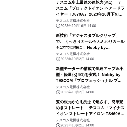
テスコム史上最速の速乾力(※1) テ
スコム「プロテクトイオン ヘアードラ
イヤー TD670A」 2023年10月下旬よ
り発売
テスコム電機株式会社
2023年10月16日 14:00
新技術「アジャスタブルクリップ」
で、 くっきりカールもふんわりカール
も1本で自在に！ Nobby by
TESCOM「プロフェッショナル プロ
テスコム電機株式会社
テクトイオン カールアイロン
2023年10月2日 14:00
NIM326A/NIM332A」 2023年10月
新型モーターの搭載で風速アップ＆小
10日(火)発売
型・軽量化(※1)を実現！ Nobby by
TESCOM「プロフェッショナル プロ
テクトイオン ヘアードライヤー
テスコム電機株式会社
NIB400A」2023年10月10日(火)発売
2023年10月2日 14:00
髪の根元から毛先まで逃さず、簡単艶
めきストレート テスコム「マイナス
イオン ストレートアイロン TS460A」
2023年10月中旬より発売
テスコム電機株式会社
2023年10月2日 14:00