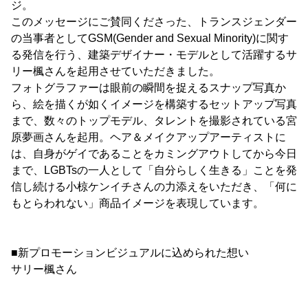
ジ。
このメッセージにご賛同くださった、トランスジェンダー
の当事者としてGSM(Gender and Sexual Minority)に関す
る発信を行う、建築デザイナー・モデルとして活躍するサ
リー楓さんを起用させていただきました。
フォトグラファーは眼前の瞬間を捉えるスナップ写真か
ら、絵を描くが如くイメージを構築するセットアップ写真
まで、数々のトップモデル、タレントを撮影されている宮
原夢画さんを起用。ヘア＆メイクアップアーティストに
は、自身がゲイであることをカミングアウトしてから今日
まで、LGBTsの一人として「自分らしく生きる」ことを発
信し続ける小椋ケンイチさんの力添えをいただき、「何に
もとらわれない」商品イメージを表現しています。
■新プロモーションビジュアルに込められた想い
サリー楓さん