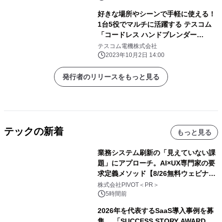
好きな場所やシーンで手軽に使える！
1台5役でマルチに活躍する テスコム
「コードレス ハンドブレンダー
TBL70A」 2023年10月中旬より発
テスコム電機株式会社
売
2023年10月2日 14:00
発行者のリリースをもっと見る
テックの新着
もっと見る
業務システム刷新の「見えていない課
題」にアプローチ。AI×UX専門家の要
求定義メソッド【8/26無料ウェビナ
ー】株式会社PIVOT
株式会社PIVOT＜PR＞
5時間前
2026年を代表するSaaS導入事例を募
集 「SUCCESS STORY AWARD