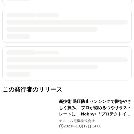
この発行者のリリース
新技術 過圧防止センシングで髪をやさ
しく挟み、 プロが認めるつやサラスト
レートに Nobby+「プロテクトイオ
ン ストレートアイロン NS540A」
テスコム電機株式会社
2023年11月1日(水)発売
2023年10月19日 14:00