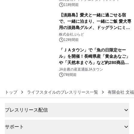
11時間前
【淡路島】愛犬と一緒に過ごせる宿
で、一緒に泊まり、一緒にご飯 愛犬専
用の淡路島グルメ、ドッグランにミニ
5
プール グランピングとトレーラーハウ
株式会社ぷらど
スの2施設で
12時間前
「ＪＡタウン」で「魚の日限定セー
ル」を開催！長崎県産「黄金あなご」
や「天然本まぐろ」など約280商品を
6
販売！～毎月１０日の定例企画～
JA全農の産直通販JAタウン
7時間前
トップ
ライフスタイルのプレスリリース一覧
有限会社 文
プレスリリース配信
サポート