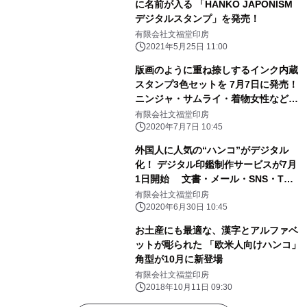
に名前が入る 「HANKO JAPONISM
デジタルスタンプ」を発売！
有限会社文福堂印房
2021年5月25日 11:00
版画のように重ね捺しするインク内蔵
スタンプ3色セットを 7月7日に発売！
ニンジャ・サムライ・着物女性など絵
柄は10種類
有限会社文福堂印房
2020年7月7日 10:45
外国人に人気の“ハンコ”がデジタル
化！ デジタル印鑑制作サービスが7月
1日開始 文書・メール・SNS・Tシ
ャツなどに使用可能、海外からも注文
有限会社文福堂印房
OK
2020年6月30日 10:45
お土産にも最適な、漢字とアルファベ
ットが彫られた 「欧米人向けハンコ」
角型が10月に新登場
有限会社文福堂印房
2018年10月11日 09:30