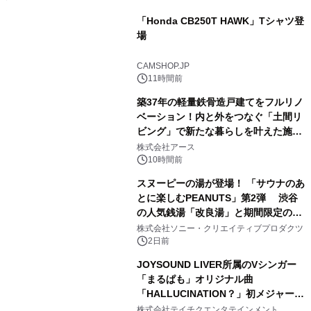
「Honda CB250T HAWK」Tシャツ登
場
1
CAMSHOP.JP
11時間前
築37年の軽量鉄骨造戸建てをフルリノ
ベーション！内と外をつなぐ「土間リ
ビング」で新たな暮らしを叶えた施工
2
事例を株式会社アースが公開
株式会社アース
10時間前
スヌーピーの湯が登場！ 「サウナのあ
とに楽しむPEANUTS」第2弾 渋谷
の人気銭湯「改良湯」と期間限定のコ
3
ラボレーション サウナイキタイコラ
株式会社ソニー・クリエイティブプロダクツ
ボグッズも発売決定！
2日前
JOYSOUND LIVER所属のVシンガー
「まるぱも」オリジナル曲
「HALLUCINATION？」初メジャー配
4
信リリース決定！
株式会社テイチクエンタテインメント