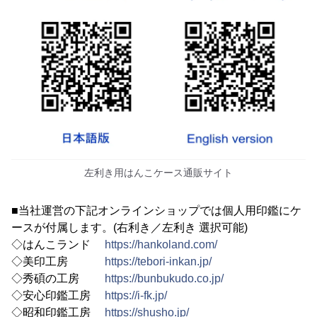
左利き用はんこケース通販サイト
■当社運営の下記オンラインショップでは個人用印鑑にケ
ースが付属します。(右利き／左利き 選択可能)
◇はんこランド
https://hankoland.com/
◇美印工房
https://tebori-inkan.jp/
◇秀碩の工房
https://bunbukudo.co.jp/
◇安心印鑑工房
https://i-fk.jp/
◇昭和印鑑工房
https://shusho.jp/