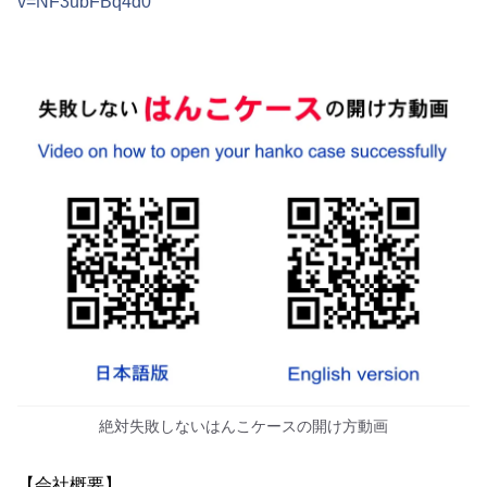
v=NF3ubFBq4d0
絶対失敗しないはんこケースの開け方動画
【会社概要】