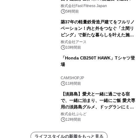
株式会社Fast Fitness Japan
5時間前
築37年の軽量鉄骨造戸建てをフルリノ
ベーション！内と外をつなぐ「土間リ
ビング」で新たな暮らしを叶えた施工
事例を株式会社アースが公開
株式会社アース
10時間前
「Honda CB250T HAWK」Tシャツ登
場
CAMSHOP.JP
11時間前
【淡路島】愛犬と一緒に過ごせる宿
で、一緒に泊まり、一緒にご飯 愛犬専
用の淡路島グルメ、ドッグランにミニ
プール グランピングとトレーラーハウ
株式会社ぷらど
スの2施設で
12時間前
ライフスタイルの新着をもっと見る