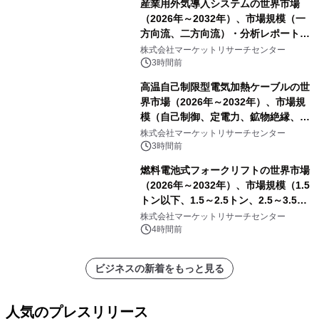
産業用外気導入システムの世界市場
（2026年～2032年）、市場規模（一
方向流、二方向流）・分析レポートを
発表
株式会社マーケットリサーチセンター
3時間前
高温自己制限型電気加熱ケーブルの世
界市場（2026年～2032年）、市場規
模（自己制御、定電力、鉱物絶縁、表
皮効果）・分析レポートを発表
株式会社マーケットリサーチセンター
3時間前
燃料電池式フォークリフトの世界市場
（2026年～2032年）、市場規模（1.5
トン以下、1.5～2.5トン、2.5～3.5ト
ン、3.5～5.0トン、その他）・分析レ
株式会社マーケットリサーチセンター
ポートを発表
4時間前
ビジネスの新着をもっと見る
人気のプレスリリース