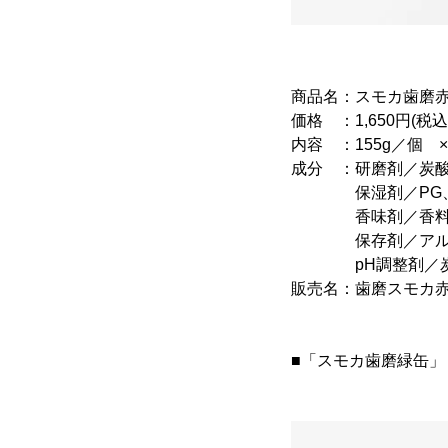
商品名：スモカ歯磨
価格 ：1,650円(税込
内容 ：155g／個 
成分 ：研磨剤／炭酸
保湿剤／PG、グ
香味剤／香料(ウイ
保存剤／アルキル(C
pH調整剤／炭酸水
販売名：歯磨スモカ
■「スモカ歯磨緑缶」