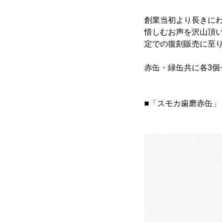
創業当初より長きにわ
惜しむお声を沢山頂
定での復刻販売に至
赤缶・緑缶共に各3
■「スモカ歯磨赤缶」