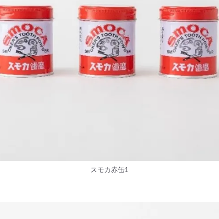
スモカ赤缶1