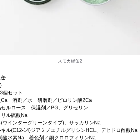
スモカ緑缶2
緑缶
)
×3個セット
Ca 溶剤／水 研磨剤／ピロリン酸2Ca
ロース 保湿剤／PG、グリセリン
ル硫酸Na
ンターグリーンタイプ)、サッカリンNa
12-14)ジアミノエチルグリシンHCL、デヒドロ酢酸Na
素Na 着色剤／銅クロロフィリンNa