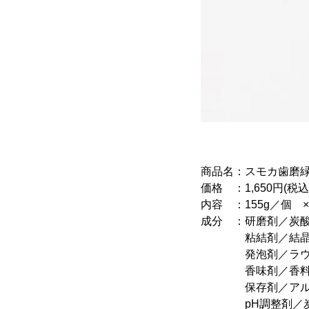
商品名：スモカ歯磨
価格 ：1,650円(税込
内容 ：155g／個 
成分 ：研磨剤／炭酸
粘結剤／結晶セル
発泡剤／ラウリ
香味剤／香料(ウイ
保存剤／アルキル(C
pH調整剤／炭酸水