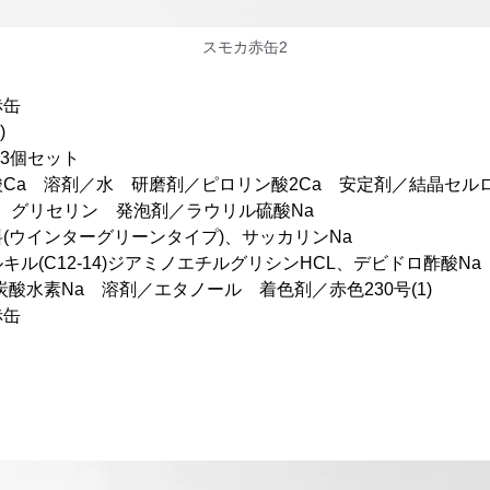
スモカ赤缶2
赤缶
)
×3個セット
Ca 溶剤／水 研磨剤／ピロリン酸2Ca 安定剤／結晶セル
リセリン 発泡剤／ラウリル硫酸Na
ンターグリーンタイプ)、サッカリンNa
12-14)ジアミノエチルグリシンHCL、デビドロ酢酸Na
素Na 溶剤／エタノール 着色剤／赤色230号(1)
赤缶