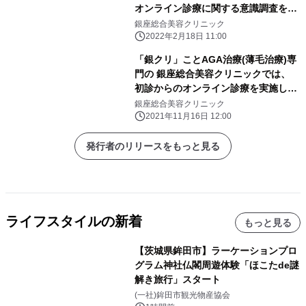
オンライン診療に関する意識調査を実
施
銀座総合美容クリニック
2022年2月18日 11:00
「銀クリ」ことAGA治療(薄毛治療)専
門の 銀座総合美容クリニックでは、
初診からのオンライン診療を実施して
おります
銀座総合美容クリニック
2021年11月16日 12:00
発行者のリリースをもっと見る
ライフスタイルの新着
もっと見る
【茨城県鉾田市】ラーケーションプロ
グラム神社仏閣周遊体験「ほこたde謎
解き旅行」スタート
(一社)鉾田市観光物産協会