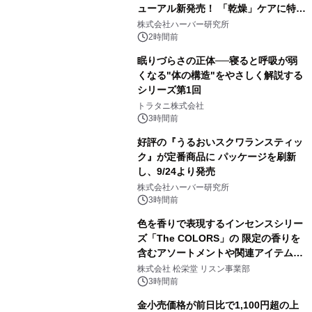
ューアル新発売！ 「乾燥」ケアに特化
し、ライン使いで潤いに満ちた肌へ
株式会社ハーバー研究所
2時間前
眠りづらさの正体──寝ると呼吸が弱
くなる"体の構造"をやさしく解説する
シリーズ第1回
トラタニ株式会社
3時間前
好評の『うるおいスクワランスティッ
ク』が定番商品に パッケージを刷新
し、9/24より発売
株式会社ハーバー研究所
3時間前
色を香りで表現するインセンスシリー
ズ「The COLORS」の 限定の香りを
含むアソートメントや関連アイテムを
8月6日発売
株式会社 松栄堂 リスン事業部
3時間前
金小売価格が前日比で1,100円超の上