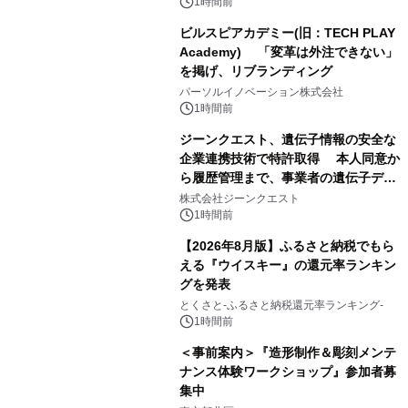
1時間前
ビルスピアカデミー(旧：TECH PLAY
Academy) 「変革は外注できない」
を掲げ、リブランディング
パーソルイノベーション株式会社
1時間前
ジーンクエスト、遺伝子情報の安全な
企業連携技術で特許取得 本人同意か
ら履歴管理まで、事業者の遺伝子デー
タ活用を支援
株式会社ジーンクエスト
1時間前
【2026年8月版】ふるさと納税でもら
える『ウイスキー』の還元率ランキン
グを発表
とくさと-ふるさと納税還元率ランキング-
1時間前
＜事前案内＞『造形制作＆彫刻メンテ
ナンス体験ワークショップ』参加者募
集中