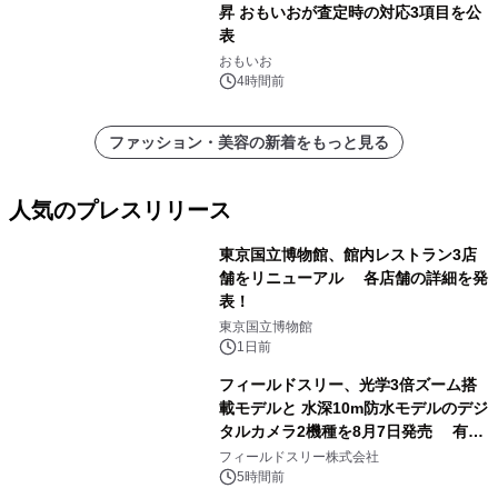
昇 おもいおが査定時の対応3項目を公
表
おもいお
4時間前
ファッション・美容の新着をもっと見る
人気のプレスリリース
東京国立博物館、館内レストラン3店
舗をリニューアル 各店舗の詳細を発
表！
1
東京国立博物館
1日前
フィールドスリー、光学3倍ズーム搭
載モデルと 水深10m防水モデルのデジ
タルカメラ2機種を8月7日発売 有効
2
約1300万画素、用途別に選べるコンデ
フィールドスリー株式会社
ジ新登場
5時間前