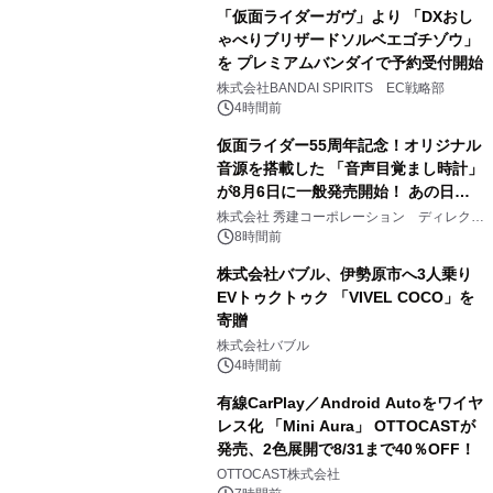
「仮面ライダーガヴ」より 「DXおし
ゃべりブリザードソルベエゴチゾウ」
を プレミアムバンダイで予約受付開始
3
株式会社BANDAI SPIRITS EC戦略部
4時間前
仮面ライダー55周年記念！オリジナル
音源を搭載した 「音声目覚まし時計」
が8月6日に一般発売開始！ あの日の
4
大興奮が今甦る
株式会社 秀建コーポレーション ディレクト
アートギャラリー
8時間前
株式会社バブル、伊勢原市へ3人乗り
EVトゥクトゥク 「VIVEL COCO」を
寄贈
5
株式会社バブル
4時間前
有線CarPlay／Android Autoをワイヤ
レス化 「Mini Aura」 OTTOCASTが
発売、2色展開で8/31まで40％OFF！
6
OTTOCAST株式会社