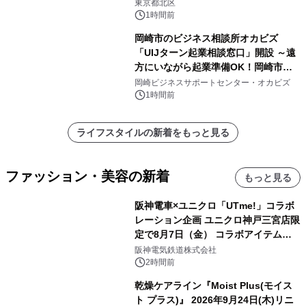
東京都北区
1時間前
岡崎市のビジネス相談所オカビズ
「UIJターン起業相談窓口」開設 ～遠
方にいながら起業準備OK！岡崎市を
挑戦者があつまるまちに～
岡崎ビジネスサポートセンター・オカビズ
1時間前
ライフスタイルの新着をもっと見る
ファッション・美容の新着
もっと見る
阪神電車×ユニクロ「UTme!」コラボ
レーション企画 ユニクロ神戸三宮店限
定で8月7日（金） コラボアイテムが
発売決定！
阪神電気鉄道株式会社
2時間前
乾燥ケアライン『Moist Plus(モイス
ト プラス)』 2026年9月24日(木)リニ