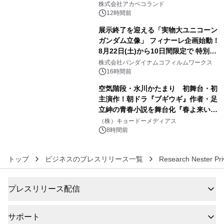
株式会社アカベコランド
12時間前
展示終了を迎える「実物大ユニコーン
ガンダム立像」 フィナーレ企画始動！
8月22日(土)から10日間限定で 特別映
5
像『UNICORN GUNDAM Statue ―
株式会社バンダイナムコフィルムワークス
BEYOND POSSIBILITY ―』を上映！
16時間前
空気階段・水川かたまり 初舞台・初
主演作！朝ドラ『ブギウギ』作者・足
立紳の青春小説を舞台化『春よ来い、
6
マジで来い』キービジュアル解禁！
（株）キョードーメディアス
8時間前
トップ
ビジネスのプレスリリース一覧
Research Nester Pri
プレスリリース配信
サポート