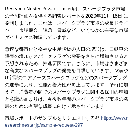
Research Nester Private Limitedは、スパークプラグ市場
の予測評価を提供する調査レポートを2020年11月 18日 に
発刊しました。これは、スパークプラグ市場の成長ドライ
バー、市場機会、課題、脅威など、いくつかの主要な市場
ダイナミクス強調しています。
急速な都市化と裕福な中産階級の人口の増加は、自動車の
販売の増加がスパークプラグの需要をさらに増加させると
予想されるため、推進要因です。さらに、市場はさまざま
な高度なスパークプラグの発売を目撃しています。 V溝や
U字型のコアノーズスパークプラグなどのスパークプラグ
の進歩により、性能と着火性が向上しています。それに加
えて、消費者の間でのスパークプラグに関する採用の増加
と意識の高まりは、今後数年間のスパークプラグ市場の発
展のための有望な成長に向けて示されています。
市場レポートのサンプルをリクエストする@
https://www.r
esearchnester.jp/sample-request-297