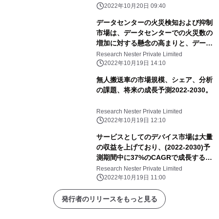
ています。
2022年10月20日 09:40
データセンターの火災検知および抑制
市場は、データセンターでの火災数の
増加に対する懸念の高まりと、データ
センターのラック密度の年々の増加に
Research Nester Private Limited
起因する可能性があります。
2022年10月19日 14:10
無人搬送車の市場規模、シェア、分析
の課題、将来の成長予測2022-2030。
Research Nester Private Limited
2022年10月19日 12:10
サービスとしてのデバイス市場は大量
の収益を上げており、(2022-2030)予
測期間中に37%のCAGRで成長すると
推定されています。
Research Nester Private Limited
2022年10月19日 11:00
発行者のリリースをもっと見る