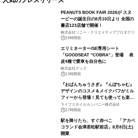
人気のプレスリリース
PEANUTS BOOK FAIR 2026が スヌ
ーピーの誕生日の8月10日より 全国の
書店123店舗で開催！
1
株式会社ソニー・クリエイティブプロダクツ
15時間前
エリミネーター/SE専用シート
「GOODSEAT “COBRA”」登場 表
皮4種で愛車を自分色に
2
株式会社グッズ
13時間前
『おぱんちゅうさぎ』『んぽちゃむ』
デザインのコスメ＆メイクパフがミル
フィーから登場！見ても使っても楽し
3
い、ポップでキュートなコレクショ
ライフスタイルカンパニー株式会社
ン。
17時間前
駅を降りたら、すぐ赤べこ 「アカベ
コランド会津若松駅前店」8月8日(土)
開業
4