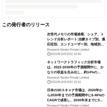
この発行者のリリース
次世代メモリの市場規模、シェア、ト
レンド分析レポート:治療タイプ別、適
応症別、エンドユーザー別、地域別、
セグメント別予測(2021~2030年)
Research Nester Private Limited
2022年10月20日 10:50
ネットワークトラフィック分析市場
は、2022-2030年の予測期間中に、か
なりの収益を生み出し、約14%の
CAGRで成長すると推定されていま
Research Nester Private Limited
す。
2022年10月20日 10:10
日本の3Dスキャナ市場は、2020年か
ら2030年までの予測期間中に6.46%の
CAGRで成長し、2030年末までに5億
300万米ドルの収益を得ると推定され
Research Nester Private Limited