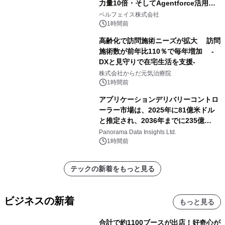
力量10倍・そしてAgentforce活用へ
── 敷島住宅×bellSalesAI事例公開
ベルフェイス株式会社
1時間前
高齢化で訪問施術ニーズが拡大 訪問
施術数が前年比110％で毎年増加 -
DXと見守りで在宅生活を支援-
株式会社からだ元気治療院
1時間前
アプリケーションデリバリーコントロ
ーラー市場は、2025年に81億米ドル
と推定され、2036年までに235億
8,000万米ドルに達すると予測されて
Panorama Data Insights Ltd.
おり、予測期間（2026年～2036年）
1時間前
テックの新着をもっと見る
ビジネスの新着
もっと見る
合計で約1100ブースが出店！好奇心が