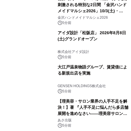
刺激される特別な2日間 「金沢ハンド
メイドマルシェ2026」10/3(土)・
10/4(日)開催
金沢ハンドメイドマルシェ2026
5分前
アイダ設計「松阪店」 2026年8月8日
(土)グランドオープン
株式会社アイダ設計
5分前
大江戸温泉物語グループ、賃貸借によ
る新規出店を実施
GENSEN HOLDINGS株式会社
5分前
【理美容・サロン業界の人手不足を解
決！】著 『人手不足に悩んだら多店舗
展開を進めなさい――理美容サロン
「多店舗展開」の教科書』2026年8月
あさ出版
24日（月）発売
5分前