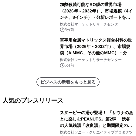
加熱殺菌可能なRO膜の世界市場
（2026年～2032年）、市場規模（4イ
ンチ、8インチ）・分析レポートを発
表
株式会社マーケットリサーチセンター
5分前
軍事用金属マトリックス複合材料の世
界市場（2026年～2032年）、市場規
模（AlMMC、その他のMMC）・分析
レポートを発表
株式会社マーケットリサーチセンター
5分前
ビジネスの新着をもっと見る
人気のプレスリリース
スヌーピーの湯が登場！ 「サウナのあ
とに楽しむPEANUTS」第2弾 渋谷
の人気銭湯「改良湯」と期間限定のコ
1
ラボレーション サウナイキタイコラ
株式会社ソニー・クリエイティブプロダクツ