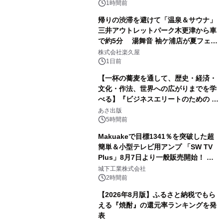
ボグッズも発売決定！
1時間前
帰りの渋滞を避けて「温泉＆サウナ」
三井アウトレットパーク木更津から車
で約5分 湯舞音 袖ケ浦店が夏フェア
2
メニューを提供
株式会社楽久屋
1日前
【一杯の蕎麦を通して、歴史・経済・
文化・作法、世界への広がりまでを学
べる】『ビジネスエリートのための 教
3
養としての蕎麦』2026年8月25日
あさ出版
（火）発売
5時間前
Makuakeで目標1341％を突破した超
簡単＆小型テレビ用アンプ 「SW TV
Plus」8月7日より一般販売開始！ ケ
4
ーブル1本つなぐだけ、テレビの音が
城下工業株式会社
ぐっと豊かに
2時間前
【2026年8月版】ふるさと納税でもら
える『焼酎』の還元率ランキングを発
表
5