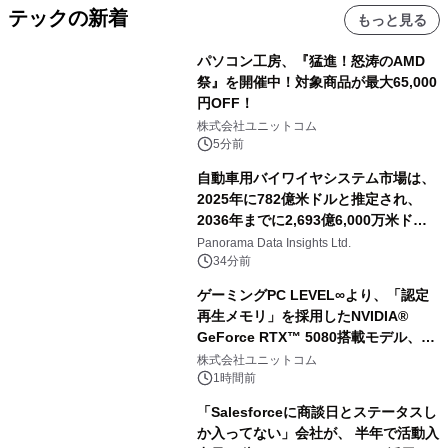
テックの新着
もっと見る
パソコン工房、『猛進！怒涛のAMD
祭』を開催中！対象商品が最大65,000
円OFF！
株式会社ユニットコム
5分前
自動車用バイワイヤシステム市場は、
2025年に782億米ドルと推定され、
2036年までに2,693億6,000万米ドル
に達すると予測されており、予測期間
Panorama Data Insights Ltd.
（2026年～2036年）
34分前
ゲーミングPC LEVEL∞より、「認定
再生メモリ」を採用したNVIDIA®
GeForce RTX™ 5080搭載モデル、
NVIDIA® GeForce RTX™ 5070 Ti搭
株式会社ユニットコム
載モデルを販売開始
1時間前
「Salesforceに商談日とステータスし
か入ってない」会社が、 半年で活動入