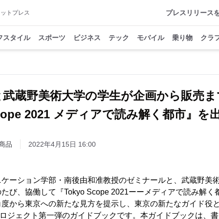
プレスリリース
アットプレス
フスタイル
スポーツ
ビジネス
テック
モバイル
乗り物
クラ
と武蔵野美術大学の学生が企画から販売ま
 Scope 2021 メディアで読み解く都市』
商品
2022年4月15日 16:00
ニケーション学部・南後由和准教授のゼミナールと、武蔵野美
び、協働して『Tokyo Scope 2021ーーメディアで読み解
角度から東京への新たな見方を提示し、東京の新たなガイド役
ope」プロジェクト第一弾のガイドブックです。本ガイドブックは、