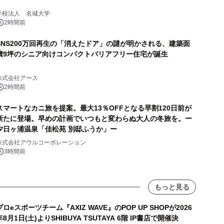
学校法人 名城大学
2時間前
SNS200万回再生の「消えたドア」の謎が明かされる、建築面
積9坪のシニア向けコンパクトバリアフリー住宅が誕生
株式会社アース
2時間前
スマートなカニ旅を提案。最大13％OFFとなる早割120日前が
新たに登場。早めの計画でいつもと変わらぬ大人の冬旅を。ー
夕日ヶ浦温泉「佳松苑 別邸ふうか」ー
株式会社アウルコーポレーション
3時間前
もっと見る
プロeスポーツチーム『AXIZ WAVE』のPOP UP SHOPが2026
年8月1日(土)よりSHIBUYA TSUTAYA 6階 IP書店で開催決