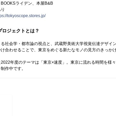
BOOKSライデン、本屋B&B
あり
tps://tokyoscope.stores.jp/
e』プロジェクトとは？
よる社会学・都市論の視点と、武蔵野美術大学視覚伝達デザイ
掛け合わせることで、東京をめぐる新たなモノの見方のきっか
ジェクト。
2022年度のテーマは「東京×速度」。東京に流れる時間を様
を制作中です。