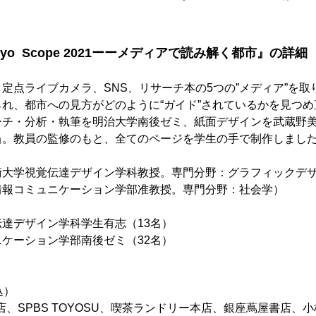
。
yo Scope 2021ーーメディアで読み解く都市』の詳細
定点ライブカメラ、SNS、リサーチ本の5つの”メディア”を
れ、都市への見方がどのように“ガイド”されているかを見つ
ーチ・分析・執筆を明治大学南後ゼミ、紙面デザインを武蔵野
当。教員の監修のもと、全てのページを学生の手で制作しま
術大学視覚伝達デザイン学科教授。専門分野：グラフィックデ
情報コミュニケーション学部准教授。専門分野：社会学）
達デザイン学科学生有志（13名）
ケーション学部南後ゼミ（32名）
込）
本店、SPBS TOYOSU、喫茶ランドリー本店、銀座蔦屋書店、