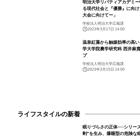
明治大学リバティアカデミー
る現代社会と『優勝』に向けた
大会に向けてー」
学校法人明治大学広報課
2023年3月17日 14:00
温泉紅藻から触媒効率の高い
学大学院農学研究科 西井麻
プ
学校法人明治大学広報課
2023年3月15日 14:00
ライフスタイルの新着
眠りづらさの正体──シリー
剰"を生み、爆睡型の危険な