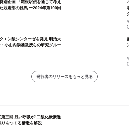
特別企画 「箱根駅伝を通じて考え
競走部の挑戦 ー2024年第100回
クエン酸シンターゼを発見 明治大
貴・小山内崇准教授らの研究グルー
発行者のリリースをもっと見る
ズ第三回 浅い呼吸が"二酸化炭素過
眠りをつくる構造を解説