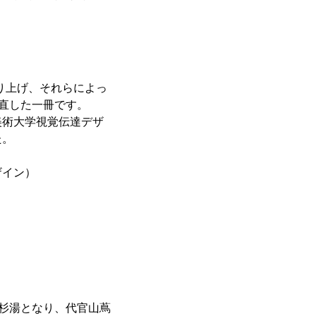
取り上げ、それらによっ
め直した一冊です。
美術大学視覚伝達デザ
した。
ザイン）
小杉湯となり、代官山蔦