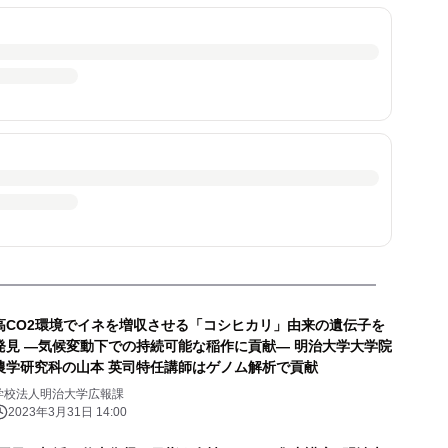
高CO2環境でイネを増収させる「コシヒカリ」由来の遺伝子を
発見 ―気候変動下での持続可能な稲作に貢献― 明治大学大学院
農学研究科の山本 英司特任講師はゲノム解析で貢献
学校法人明治大学広報課
2023年3月31日 14:00