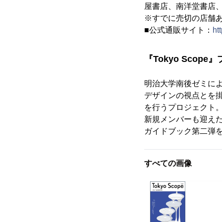
屋書店、南洋堂書店、
※すでに売切の店舗
■公式通販サイト：
ht
『Tokyo Scop
明治大学南後ゼミに
デザインの視点とを
を行うプロ
新規メンバーも迎えた
ガイドブック第二弾
すべての画像