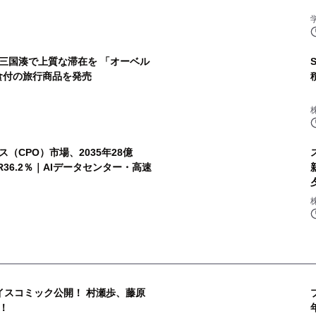
三国湊で上質な滞在を 「オーベル
食付の旅行商品を発売
（CPO）市場、2035年28億
R36.2％｜AIデータセンター・高速
イスコミック公開！ 村瀬歩、藤原
！