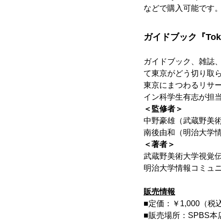
などで購入可能です
ガイドブック『Tok
ガイドブック、雑誌、
て東京がどう切り取ら
東京にまつわるリサ
イン科学生有志が担
＜監修者＞
中野豪雄（武蔵野美
南後由和（明治大学
＜著者＞
武蔵野美術大学視覚伝
明治大学情報コミュニ
販売情報
■定価：￥1,000（税
■販売場所：SPBS