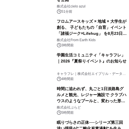
株式会社cielo azul
51分前
フロムアースキッズ × 地域 × 大学生が
創る、 子どもたちの「自育」イベント
「諸福ジーク×Lifehug」 を8月23日
(日)開催
株式会社From Earth Kids
3時間前
学園生活コミュニティ「キャラフレ」
｜2026『夏祭りイベント』のお知らせ
キャラフレ｜株式会社エイプリル・データ・
デザインズ
4時間前
時間に追われず、丸ごと1日淡路島グ
ルメと観光、レジャー施設で クラブハ
ウスのようなプールと、変わった形の
サウナも 「THE BOXY AWAJI」のお
株式会社ぷらど
得な素泊まり連泊プランで
5時間前
眠りづらさの正体──シリーズ第三回
浅い呼吸が"二酸化炭素過剰"を生み、