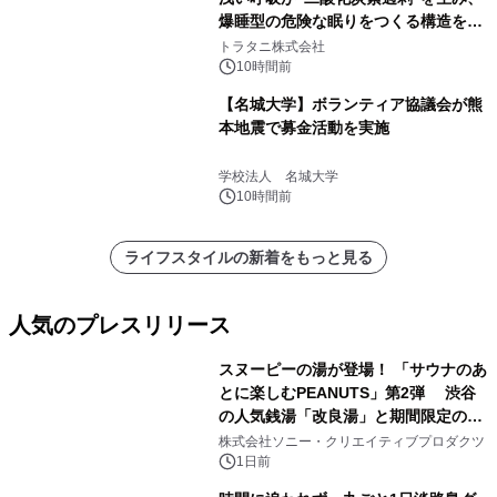
爆睡型の危険な眠りをつくる構造を解
説
トラタニ株式会社
10時間前
【名城大学】ボランティア協議会が熊
本地震で募金活動を実施
学校法人 名城大学
10時間前
ライフスタイルの新着をもっと見る
人気のプレスリリース
スヌーピーの湯が登場！ 「サウナのあ
とに楽しむPEANUTS」第2弾 渋谷
の人気銭湯「改良湯」と期間限定のコ
1
ラボレーション サウナイキタイコラ
株式会社ソニー・クリエイティブプロダクツ
ボグッズも発売決定！
1日前