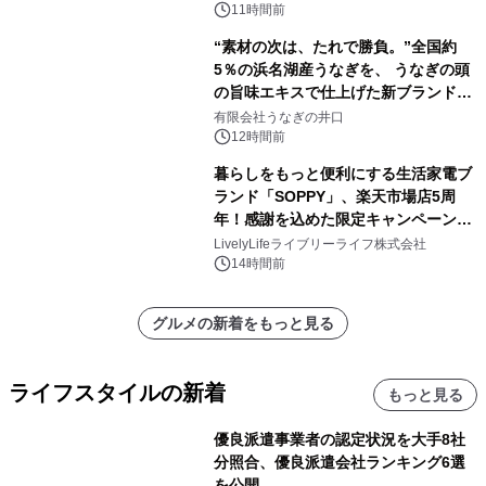
素泊りプラン
11時間前
“素材の次は、たれで勝負。”全国約
5％の浜名湖産うなぎを、 うなぎの頭
の旨味エキスで仕上げた新ブランド
「井口の誉」誕生
有限会社うなぎの井口
12時間前
暮らしをもっと便利にする生活家電ブ
ランド「SOPPY」、楽天市場店5周
年！感謝を込めた限定キャンペーンを
8月10日より開催
LivelyLifeライブリーライフ株式会社
14時間前
グルメの新着をもっと見る
ライフスタイルの新着
もっと見る
優良派遣事業者の認定状況を大手8社
分照合、優良派遣会社ランキング6選
を公開