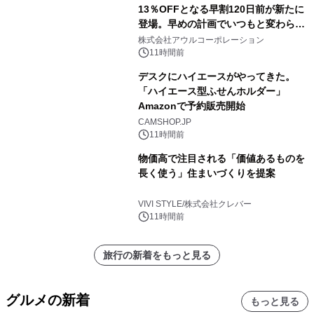
13％OFFとなる早割120日前が新たに
登場。早めの計画でいつもと変わらぬ
大人の冬旅を。ー夕日ヶ浦温泉「佳松
株式会社アウルコーポレーション
苑 別邸ふうか」ー
11時間前
デスクにハイエースがやってきた。
「ハイエース型ふせんホルダー」
Amazonで予約販売開始
CAMSHOP.JP
11時間前
物価高で注目される「価値あるものを
長く使う」住まいづくりを提案
VIVI STYLE/株式会社クレバー
11時間前
旅行の新着をもっと見る
グルメの新着
もっと見る