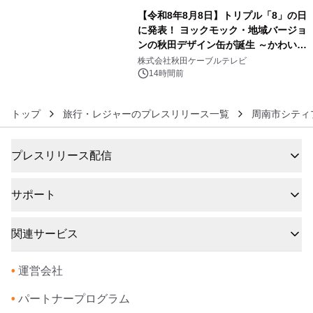
【令和8年8月8日】トリプル「8」の日
に発表！ ヨックモック・地域バージョ
ンの秋田デザイン缶が誕生 ～かわいい
6
秋田犬の子犬と秋田の四季と名所を巡
株式会社秋田ケーブルテレビ
るパッケージ～ 9月1日(火)秋田県内で
14時間前
販売開始
トップ
旅行・レジャーのプレスリリース一覧
周南市シティ
プレスリリース配信
サポート
関連サービス
•
運営会社
•
パートナープログラム