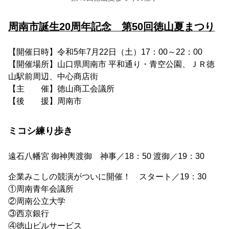
周南市誕生20周年記念 第50回徳山夏まつり
【開催日時】令和5年7月22日（土）17：00～22：00
【開催場所】山口県周南市 平和通り・青空公園、ＪＲ徳
山駅前周辺、中心商店街
【主 催】徳山商工会議所
【後 援】周南市
ミコシ練り歩き
遠石八幡宮 御神輿渡御 神事／18：50 渡御／19：30
企業みこしの競演がついに開催！ スタート／19：30
①周南青年会議所
②周南公立大学
③西京銀行
④徳山ビルサービス