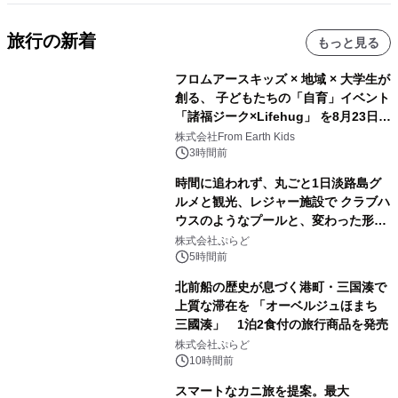
旅行の新着
もっと見る
フロムアースキッズ × 地域 × 大学生が
創る、 子どもたちの「自育」イベント
「諸福ジーク×Lifehug」 を8月23日
(日)開催
株式会社From Earth Kids
3時間前
時間に追われず、丸ごと1日淡路島グ
ルメと観光、レジャー施設で クラブハ
ウスのようなプールと、変わった形の
サウナも 「THE BOXY AWAJI」のお
株式会社ぷらど
得な素泊まり連泊プランで
5時間前
北前船の歴史が息づく港町・三国湊で
上質な滞在を 「オーベルジュほまち
三國湊」 1泊2食付の旅行商品を発売
株式会社ぷらど
10時間前
スマートなカニ旅を提案。最大