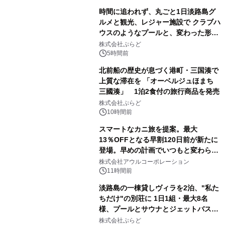
時間に追われず、丸ごと1日淡路島グ
ルメと観光、レジャー施設で クラブハ
ウスのようなプールと、変わった形の
サウナも 「THE BOXY AWAJI」のお
株式会社ぷらど
得な素泊まり連泊プランで
5時間前
北前船の歴史が息づく港町・三国湊で
上質な滞在を 「オーベルジュほまち
三國湊」 1泊2食付の旅行商品を発売
株式会社ぷらど
10時間前
スマートなカニ旅を提案。最大
13％OFFとなる早割120日前が新たに
登場。早めの計画でいつもと変わらぬ
大人の冬旅を。ー夕日ヶ浦温泉「佳松
株式会社アウルコーポレーション
苑 別邸ふうか」ー
11時間前
淡路島の一棟貸しヴィラを2泊、"私た
ちだけ"の別荘に 1日1組・最大8名
様、プールとサウナとジェットバス付
きで Villa Mon Temps AWAJIの連泊
株式会社ぷらど