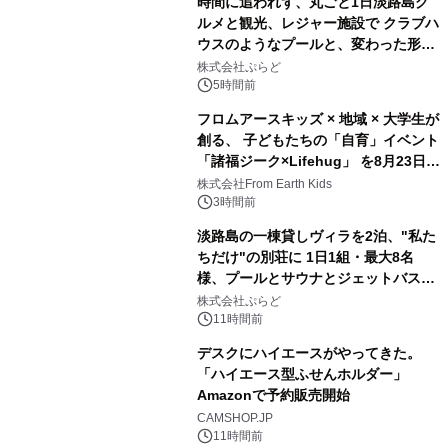
時間に追われず、丸ごと1日淡路島グ
ルメと観光、レジャー施設で クラブハ
ウスのようなプールと、変わった形の
2
サウナも 「THE BOXY AWAJI」のお
株式会社ぷらど
得な素泊まり連泊プランで
5時間前
フロムアースキッズ × 地域 × 大学生が
創る、 子どもたちの「自育」イベント
「諸福ジーク×Lifehug」 を8月23日
3
(日)開催
株式会社From Earth Kids
3時間前
淡路島の一棟貸しヴィラを2泊、"私た
ちだけ"の別荘に 1日1組・最大8名
様、プールとサウナとジェットバス付
4
きで Villa Mon Temps AWAJIの連泊
株式会社ぷらど
素泊りプラン
11時間前
デスクにハイエースがやってきた。
「ハイエース型ふせんホルダー」
Amazonで予約販売開始
5
CAMSHOP.JP
11時間前