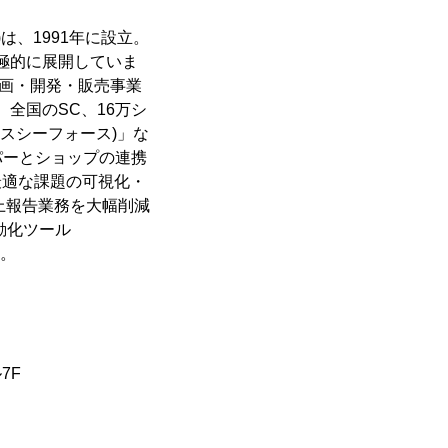
は、1991年に設立。
極的に展開していま
企画・開発・販売事業
全国のSC、16万シ
エスシーフォース)」な
パーとショップの連携
に最適な課題の可視化・
上報告業務を大幅削減
動化ツール
す。
7F