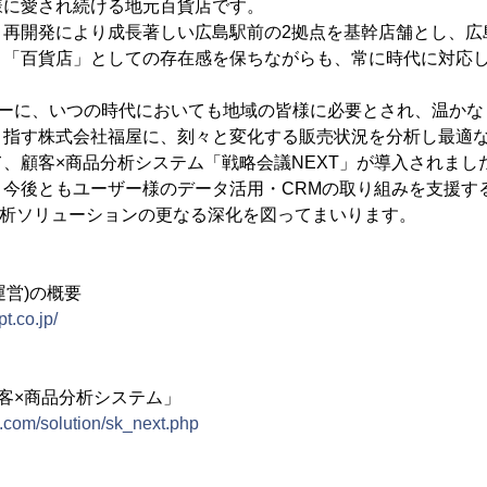
様に愛され続ける地元百貨店です。
と再開発により成長著しい広島駅前の2拠点を基幹店舗とし、広
。「百貨店」としての存在感を保ちながらも、常に時代に対応
トーに、いつの時代においても地域の皆様に必要とされ、温か
目指す株式会社福屋に、刻々と変化する販売状況を分析し最適
、顧客×商品分析システム「戦略会議NEXT」が導入されまし
、今後ともユーザー様のデータ活用・CRMの取り組みを支援す
分析ソリューションの更なる深化を図ってまいります。
運営)の概要
t.co.jp/
顧客×商品分析システム」
.com/solution/sk_next.php