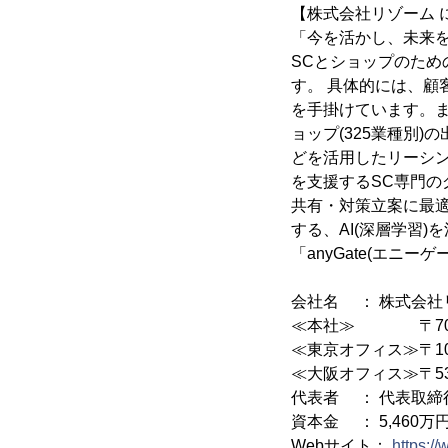
【株式会社リゾーム 
「今を活かし、未来を
SCとショップのた
す。 具体的には、顧
を手掛けています。ま
ョップ(325業種別)
どを活用したリーシ
を支援するSC専門の
共有・対策立案に最適
する、AI(深層学習
「anyGate(エニ
会社名 ： 株式会社
≪本社≫ 〒701-
≪東京オフィス≫〒104
≪大阪オフィス≫〒532
代表者 ： 代表取締
資本金 ： 5,460万
Webサイト：
https:/