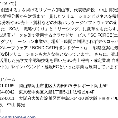
について】
創造する」を掲げるリゾーム(岡山市、代表取締役：中山 博光)
めの情報分析から対策まで一貫したソリューションビジネスを積
客分析やSC売上・賃料などの分析パッケージソフトウェアの
た、SCの「戦略づくり」と「リーシング」に変革をもたらす、
の出退店データをBIで活用するクラウドサービス「SC FORCE(
ングソリューション事業や、場所・時間に制限されずデベロッ
グループウェア「BOND GATE(ボンドゲート)」、戦略立案
なBIソリューションも大きな柱となっています。 さらに、売
)を活用した光学文字認識技術を用いたSC売上報告・確定業務 自
ーゲート)」やインバウンド・越境ECといった事業も展開していま
リゾーム
0165 岡山県岡山市北区大内田675 テレポート岡山5F
-0042 東京都中央区入船1丁目5-11 弘報ビル4F
-0011 大阪府大阪市淀川区西中島5-14-10 新大阪トヨタビル
役 中山 博光
円
/www.rhizome-e.com/