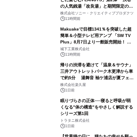
の人気銭湯「改良湯」と期間限定のコ
1
ラボレーション サウナイキタイコラ
株式会社ソニー・クリエイティブプロダクツ
ボグッズも発売決定！
11時間前
Makuakeで目標1341％を突破した超
簡単＆小型テレビ用アンプ 「SW TV
Plus」8月7日より一般販売開始！ ケ
2
ーブル1本つなぐだけ、テレビの音が
城下工業株式会社
ぐっと豊かに
11時間前
帰りの渋滞を避けて「温泉＆サウナ」
三井アウトレットパーク木更津から車
で約5分 湯舞音 袖ケ浦店が夏フェア
3
メニューを提供
株式会社楽久屋
1日前
眠りづらさの正体──寝ると呼吸が弱
くなる"体の構造"をやさしく解説する
シリーズ第1回
4
トラタニ株式会社
1日前
【世界猫の日に、猫たちの幸せを願っ