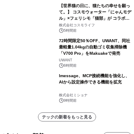
【世界猫の日に、猫たちの幸せを願っ
て。】 コスモウォーター「にゃんモデ
ル」×フェリシモ「猫部」が コラボキ
ャンペーンを実施
株式会社コスモライフ
5時間前
72時間限定50％OFF、UWANT、同社
最軽量1.04kgの自動ゴミ収集掃除機
「V700 Pro」をMakuakeで発売
UWANT
6時間前
lmessage、MCP接続機能を強化し、
AIから設定操作できる機能を拡充
株式会社ミショナ
9時間前
テックの新着をもっと見る