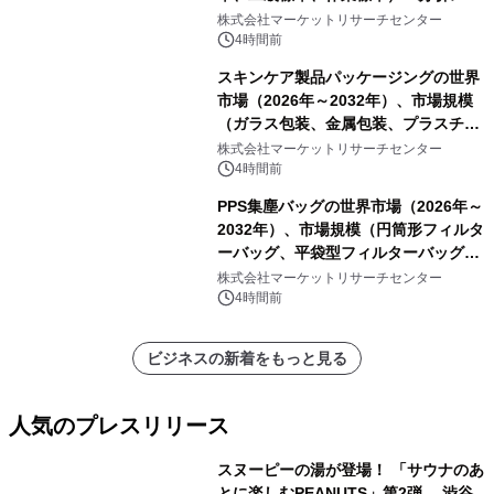
ートを発表
株式会社マーケットリサーチセンター
4時間前
スキンケア製品パッケージングの世界
市場（2026年～2032年）、市場規模
（ガラス包装、金属包装、プラスチッ
ク包装、その他）・分析レポートを発
株式会社マーケットリサーチセンター
表
4時間前
PPS集塵バッグの世界市場（2026年～
2032年）、市場規模（円筒形フィルタ
ーバッグ、平袋型フィルターバッグ、
プリーツフィルターバッグ、その
株式会社マーケットリサーチセンター
他）・分析レポートを発表
4時間前
ビジネスの新着をもっと見る
人気のプレスリリース
スヌーピーの湯が登場！ 「サウナのあ
とに楽しむPEANUTS」第2弾 渋谷