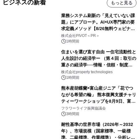
ビジネスの新着
もっと見る
業務システム刷新の「見えていない課
題」にアプローチ。AI×UX専門家の要
求定義メソッド【8/26無料ウェビナ
ー】株式会社PIVOT
株式会社PIVOT＜PR＞
1時間前
住まいを選び直す自由 ー住宅流動性と
人生設計の経済学ー （第４回：取引の
重さの経済学──情報・信頼・制度を
PropTechはどう組み替えるか）｜
株式会社property technologies
PropTech-Lab
1時間前
熊本産胡蝶蘭×富山産ジニア「花でつ
ながる希望の輪」 熊本復興支援チャリ
ティーワークショップを8月9日、富
山・射水で開催
フラワーライフ振興協議会
3時間前
耐性基準の世界市場（2026年～2032
年）、市場規模（国家標準、一級標
準、二級標準、作業標準）・分析レポ