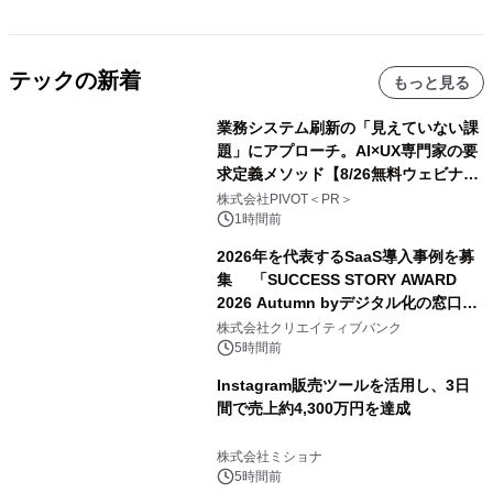
テックの新着
もっと見る
業務システム刷新の「見えていない課
題」にアプローチ。AI×UX専門家の要
求定義メソッド【8/26無料ウェビナ
ー】株式会社PIVOT
株式会社PIVOT＜PR＞
1時間前
2026年を代表するSaaS導入事例を募
集 「SUCCESS STORY AWARD
2026 Autumn byデジタル化の窓口」
開催
株式会社クリエイティブバンク
5時間前
Instagram販売ツールを活用し、3日
間で売上約4,300万円を達成
株式会社ミショナ
5時間前