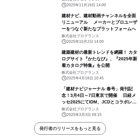
2025年11月19日 14:00
建材ナビ、建材動画チャンネルを全面
リニューアル メーカーとプロユーザ
ーをつなぐ新たなプラットフォームへ
株式会社プログランス
2025年10月2日 14:00
建築建材の最新トレンドを網羅！ カタ
ログサイト『かたなび』、『2025年新
着カタログ特集』を公開
株式会社プログランス
2025年4月18日 10:45
「建材ナビジャーナル 春号」発刊記
念！3月4日～7日東京で開催 日経メ
ッセ2025にてIDM、JCDとコラボレー
ションを展開
株式会社プログランス
2025年3月3日 09:15
発行者のリリースをもっと見る