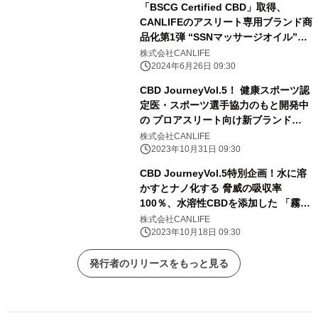
「BSCG Certified CBD」取得、
CANLIFEのアスリート専用ブランド商
品化第1弾 “SSNマッサージオイル”が
6月26日発売
株式会社CANLIFE
2024年6月26日 09:30
CBD JourneyVol.5！ 健康スポーツ認
定医・スポーツ選手協力のもと開発中
の プロアスリート向け新ブランド
「Sports Support nanodx」特別企
株式会社CANLIFE
画！
2023年10月31日 09:30
CBD JourneyVol.5特別企画！水に溶
かすとナノ化する 脅威の吸収率
100％、水溶性CBDを添加した 「霧島
CBDシリカ水」を先着300名様に試
株式会社CANLIFE
飲！
2023年10月18日 09:30
発行者のリリースをもっと見る