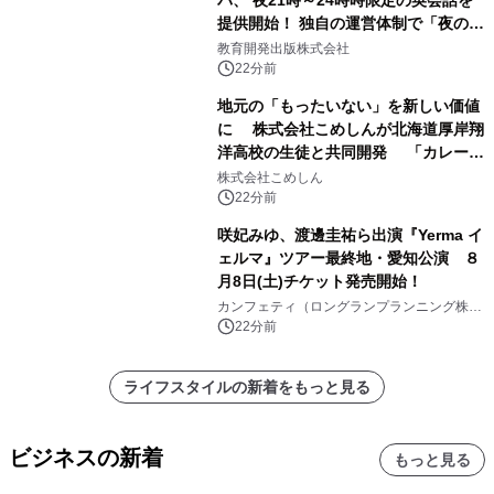
バ、 夜21時～24時時限定の英会話を
提供開始！ 独自の運営体制で「夜の予
約取れない問題」を解決
教育開発出版株式会社
22分前
地元の「もったいない」を新しい価値
に 株式会社こめしんが北海道厚岸翔
洋高校の生徒と共同開発 「カレー＆
いかくんおむすび」発売
株式会社こめしん
22分前
咲妃みゆ、渡邊圭祐ら出演『Yerma イ
ェルマ』ツアー最終地・愛知公演 ８
月8日(土)チケット発売開始！
カンフェティ（ロングランプランニング株式
会社）
22分前
ライフスタイルの新着をもっと見る
ビジネスの新着
もっと見る