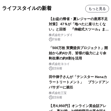
ライフスタイルの新着
もっと見る
【お盆の帰省・夏レジャーの座席不足
対策】 47％が「地べたに座りたくな
い」と回答 『伸縮式スツール』まと
め買いキャンペーンを8/6開始
株式会社テンダイ
7分前
「500万枚 実費提供プロジェクト」開
始から約4か月、皆様の協力により余
剰在庫の約8割を活用
株式会社ヨコイ
22分前
田中律子さんが「テンスター Henaカ
ラートリートメント」 ブランドアン
バサダーに就任
株式会社三宝
22分前
【月4,950円】オンライン英会話アレ