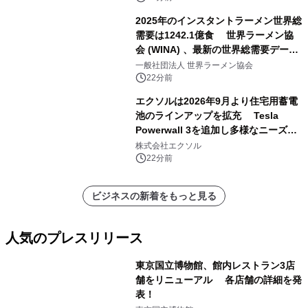
2025年のインスタントラーメン世界総
需要は1242.1億食 世界ラーメン協
会 (WINA) 、最新の世界総需要データ
を発表
一般社団法人 世界ラーメン協会
22分前
エクソルは2026年9月より住宅用蓄電
池のラインアップを拡充 Tesla
Powerwall 3を追加し多様なニーズに
応える提案体制を強化
株式会社エクソル
22分前
ビジネスの新着をもっと見る
人気のプレスリリース
東京国立博物館、館内レストラン3店
舗をリニューアル 各店舗の詳細を発
表！
1