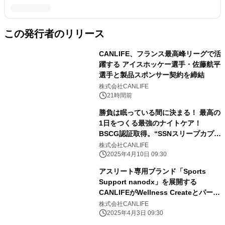
この発行者のリリース
CANLIFE、フランス最高峰リーグで活
躍する アイスホッケー選手・佐藤航平
選手と製品スポンサー契約を締結
株式会社CANLIFE
21時間前
勝負は眠っている間に決まる！ 最高の
1日をつくる最強のナイトケア！
BSCG認証取得。“SSNスリープカプセ
ル”ついに発売！
株式会社CANLIFE
2025年4月10日 09:30
アスリート専用ブランド「Sports
Support nanodx」を展開する
CANLIFEがWellness Createとパート
ナーシップ契約を締結
株式会社CANLIFE
2025年4月3日 09:30