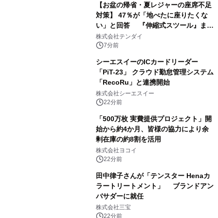
【お盆の帰省・夏レジャーの座席不足
対策】 47％が「地べたに座りたくな
い」と回答 『伸縮式スツール』まと
め買いキャンペーンを8/6開始
株式会社テンダイ
7分前
シーエスイーのICカードリーダー
「PiT-23」 クラウド勤怠管理システム
「RecoRu」と連携開始
株式会社シーエスイー
22分前
「500万枚 実費提供プロジェクト」開
始から約4か月、皆様の協力により余
剰在庫の約8割を活用
株式会社ヨコイ
22分前
田中律子さんが「テンスター Henaカ
ラートリートメント」 ブランドアン
バサダーに就任
株式会社三宝
22分前