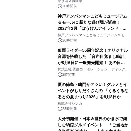
東京国立博物館
20時間前
神戸アンパンマンこどもミュージアム
＆モールに 新たな遊び場が誕生！
2027年2月「ぼうけんアイランド」が
2
オープン
神戸アンパンマンこどもミュージアム＆モー
ル
20時間前
仮面ライダー55周年記念！オリジナル
音源を搭載した 「音声目覚まし時計」
が8月6日に一般発売開始！ あの日の
3
大興奮が今甦る
株式会社 秀建コーポレーション ディレクト
アートギャラリー
2時間前
夏の徳島・鳴門がアツい！グルメとイ
ベントがもりだくさんの 「くるくるな
るとの夏まつり2026」を8月8日から9
4
日間開催 ～夏限定メニューや大抽選
株式会社シンカ
会、大学芋スティックの振る舞いも～
23時間前
大分初開催・日本＆世界のかき氷で楽
しむ納涼グルメイベント 「ご当地か