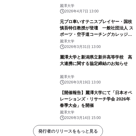
麗澤大学
2026年4月7日 13:00
元プロ車いすテニスプレイヤー・国枝
慎吾特任教授が登壇 一般社団法人 ス
ポーツ・空手道コーチングカレッジ
「第1回創立記念フォーラム」4月19日
麗澤大学
(日)麗澤大学にて開催
2026年3月31日 13:00
麗澤大学と新潟県立新井高等学校 高
大連携に関する協定締結のお知らせ
麗澤大学
2026年3月19日 13:00
【開催報告】麗澤大学にて「日本オペ
レーションズ・リサーチ学会 2026年
春季大会」を開催
麗澤大学
2026年3月14日 15:00
発行者のリリースをもっと見る