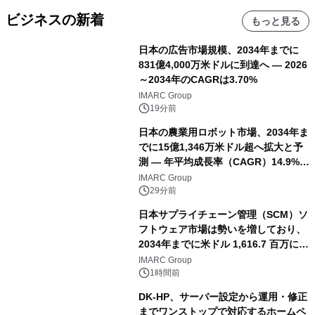
ビジネスの新着
もっと見る
日本の広告市場規模、2034年までに
831億4,000万米ドルに到達へ ― 2026
～2034年のCAGRは3.70%
IMARC Group
19分前
日本の農業用ロボット市場、2034年ま
でに15億1,346万米ドル超へ拡大と予
測 ― 年平均成長率（CAGR）14.9%を
記録
IMARC Group
29分前
日本サプライチェーン管理（SCM）ソ
フトウェア市場は勢いを増しており、
2034年までに米ドル 1,616.7 百万に達
し、CAGR 3.42%で成長すると予測
IMARC Group
1時間前
DK-HP、サーバー設定から運用・修正
までワンストップで対応するホームペ