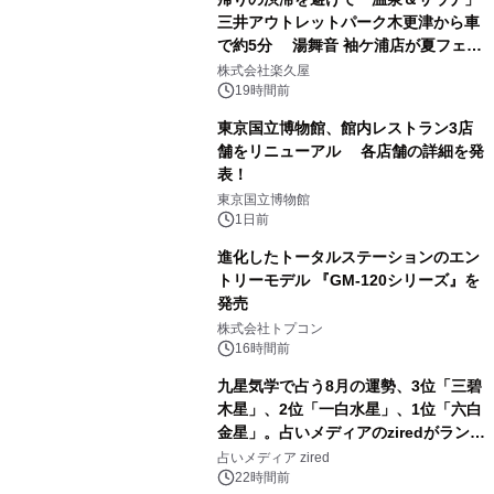
三井アウトレットパーク木更津から車
で約5分 湯舞音 袖ケ浦店が夏フェア
1
メニューを提供
株式会社楽久屋
19時間前
東京国立博物館、館内レストラン3店
舗をリニューアル 各店舗の詳細を発
表！
2
東京国立博物館
1日前
進化したトータルステーションのエン
トリーモデル 『GM-120シリーズ』を
発売
3
株式会社トプコン
16時間前
九星気学で占う8月の運勢、3位「三碧
木星」、2位「一白水星」、1位「六白
金星」。占いメディアのziredがランキ
4
ングを発表
占いメディア zired
22時間前