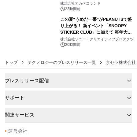
5
株式会社アカベコランド
23時間前
この夏“うめだ一帯”がPEANUTSで盛
り上がる！ 新イベント「SNOOPY
STICKER CLUB」に加えて 毎年大好
6
評阪急の「うめだスヌーピーフェステ
株式会社ソニー・クリエイティブプロダクツ
ィバル」、 グラングリーン大阪 ショ
20時間前
ップ&レストランでは 「I LIKE
SUMMER TIME with PEANUTS」を
トップ
テクノロジーのプレスリリース一覧
京セラ株式会社
初開催！
プレスリリース配信
サポート
関連サービス
•
運営会社