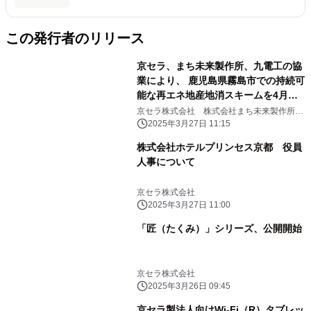
この発行者のリリース
京セラ、まち未来製作所、九電工の協
業により、 鹿児島県霧島市での持続可
能な再エネ地産地消スキームを4月よ
り開始
京セラ株式会社 株式会社まち未来製作所
株式会社九電工 鹿児島県霧島市
2025年3月27日 11:15
株式会社ホテルプリンセス京都 役員
人事について
京セラ株式会社
2025年3月27日 11:00
「匠（たくみ）」シリーズ、公開開始
京セラ株式会社
2025年3月26日 09:45
京セラ製法人向けWi-Fi（R）タブレッ