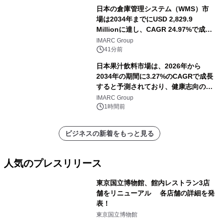
日本の倉庫管理システム（WMS）市
場は2034年までにUSD 2,829.9
Millionに達し、CAGR 24.97%で成長
すると予測
IMARC Group
41分前
日本果汁飲料市場は、2026年から
2034年の期間に3.27%のCAGRで成長
すると予測されており、健康志向の消
費の高まりを背景に、2034年までに米
IMARC Group
ドル 13 十億に達する見通しです。
1時間前
ビジネスの新着をもっと見る
人気のプレスリリース
東京国立博物館、館内レストラン3店
舗をリニューアル 各店舗の詳細を発
表！
1
東京国立博物館