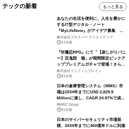
テックの新着
もっと見る
あなたの生活を便利に、人生を豊かに
するIT型デジタル・ノート
『MyLifeNote』がアイデア募集 優
秀賞100名に1年間無償試用
株式会社プロスパー クリエイティブ
11分前
『対魔忍RPG』にて「【寂しがりバニ
ー】百鬼院 嶺」が期間限定ピックア
ッププレミアムガチャで登場！さらに
マップイベント「バニーとヨミハラク
株式会社インフィニブレイン
ライシス」が開催！
41分前
日本の倉庫管理システム（WMS）市
場は2034年までにUSD 2,829.9
Millionに達し、CAGR 24.97%で成長
すると予測
IMARC Group
41分前
日本のサイバーセキュリティ市場規
模、2034年までに460億米ドルに到達