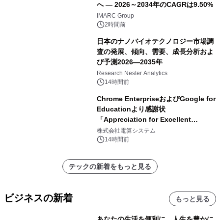
へ ― 2026～2034年のCAGRは9.50%
IMARC Group
2時間前
日本のナノバイオテクノロジー市場調
査の発展、傾向、需要、成長分析およ
び予測2026―2035年
Research Nester Analytics
14時間前
Chrome EnterpriseおよびGoogle for
Educationより感謝状
「Appreciation for Excellent
Partnership 2026」を 「Chrome
株式会社電算システム
Enterprise Reseller パートナー
14時間前
ChromeOS部門」 「Chrome
Enterprise Reseller パートナー
テックの新着をもっと見る
Chrome Enterprise Premium部門」
「Google for Education Reseller パ
ートナー部門」 「Google for
ビジネスの新着
もっと見る
Education PD パートナー部門」の分
野で 受贈いたしました
あなたの生活を便利に、人生を豊かに