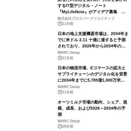
するIT型デジタル・ノート
『MyLifeNote』がアイデア募集 優
秀賞100名に1年間無償試用
株式会社プロスパー クリエイティブ
11分前
日本の地上支援機器市場は、2034年ま
でに米ドル 2.11 十億に達すると予測
されており、2026年から2034年の期
間に6.44%のCAGRで拡大し、空港の
IMARC Group
近代化と航空交通量の増加によって牽
11分前
引されています。
日本の物流市場、Eコマースの拡大と
サプライチェーンのデジタル化を背景
に2034年までに5,785億1,000万米ド
ルに達する見通し
IMARC Group
11分前
オーツミルク市場の動向、シェア、規
模、成長、および2026～2034年の予
測
IMARC Group
26分前