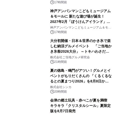
17時間前
神戸アンパンマンこどもミュージアム
＆モールに 新たな遊び場が誕生！
2027年2月「ぼうけんアイランド」が
2
オープン
神戸アンパンマンこどもミュージアム＆モー
ル
17時間前
大分初開催・日本＆世界のかき氷で楽
しむ納涼グルメイベント 「ご当地か
き氷祭2026大分」 ～トキハわさだタ
3
ウンで8月21日～31日まで11日間限定
株式会社ご当地グルメ研究会
開催～
21時間前
夏の徳島・鳴門がアツい！グルメとイ
ベントがもりだくさんの 「くるくるな
るとの夏まつり2026」を8月8日から9
4
日間開催 ～夏限定メニューや大抽選
株式会社シンカ
会、大学芋スティックの振る舞いも～
20時間前
会津の郷土玩具・赤べこが夏を満喫
キラキラ「クリスタルシール」夏限定
版を8月7日発売