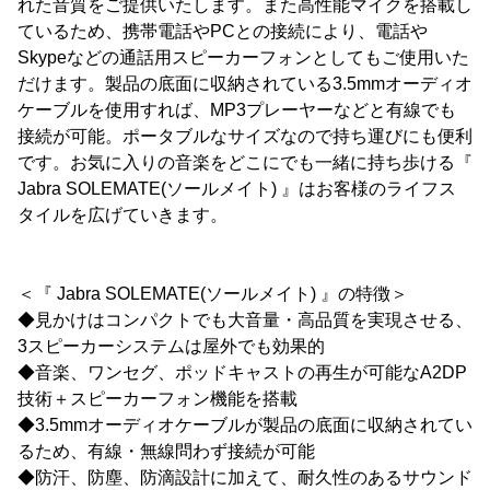
れた音質をご提供いたします。また高性能マイクを搭載し
ているため、携帯電話やPCとの接続により、電話や
Skypeなどの通話用スピーカーフォンとしてもご使用いた
だけます。製品の底面に収納されている3.5mmオーディオ
ケーブルを使用すれば、MP3プレーヤーなどと有線でも
接続が可能。ポータブルなサイズなので持ち運びにも便利
です。お気に入りの音楽をどこにでも一緒に持ち歩ける『
Jabra SOLEMATE(ソールメイト) 』はお客様のライフス
タイルを広げていきます。
＜『 Jabra SOLEMATE(ソールメイト) 』の特徴＞
◆見かけはコンパクトでも大音量・高品質を実現させる、
3スピーカーシステムは屋外でも効果的
◆音楽、ワンセグ、ポッドキャストの再生が可能なA2DP
技術＋スピーカーフォン機能を搭載
◆3.5mmオーディオケーブルが製品の底面に収納されてい
るため、有線・無線問わず接続が可能
◆防汗、防塵、防滴設計に加えて、耐久性のあるサウンド