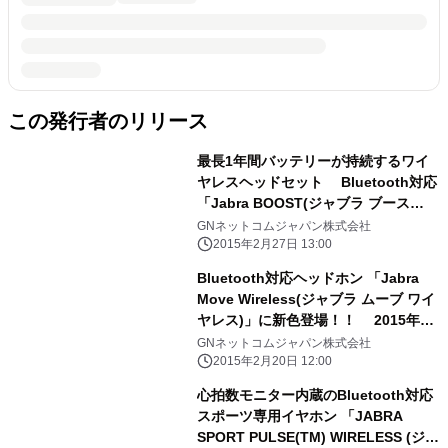
この発行者のリリース
最長1年間バッテリーが持続するワイ
ヤレスヘッドセット Bluetooth対応
「Jabra BOOST(ジャブラ ブース
ト)」 2015年3月6日(金)発売
GNネットコムジャパン株式会社
2015年2月27日 13:00
Bluetooth対応ヘッドホン 「Jabra
Move Wireless(ジャブラ ムーブ ワイ
ヤレス)」に新色登場！！ 2015年3
月6日(金)発売
GNネットコムジャパン株式会社
2015年2月20日 12:00
心拍数モニター内蔵のBluetooth対応
スポーツ専用イヤホン 「JABRA
SPORT PULSE(TM) WIRELESS (ジャ