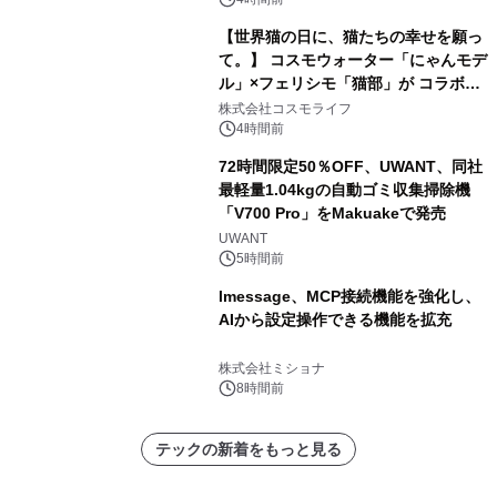
【世界猫の日に、猫たちの幸せを願っ
て。】 コスモウォーター「にゃんモデ
ル」×フェリシモ「猫部」が コラボキ
ャンペーンを実施
株式会社コスモライフ
4時間前
72時間限定50％OFF、UWANT、同社
最軽量1.04kgの自動ゴミ収集掃除機
「V700 Pro」をMakuakeで発売
UWANT
5時間前
lmessage、MCP接続機能を強化し、
AIから設定操作できる機能を拡充
株式会社ミショナ
8時間前
テックの新着をもっと見る