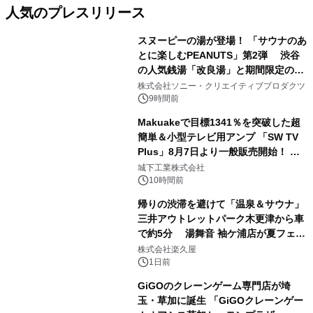
人気のプレスリリース
スヌーピーの湯が登場！ 「サウナのあ
とに楽しむPEANUTS」第2弾 渋谷
の人気銭湯「改良湯」と期間限定のコ
1
ラボレーション サウナイキタイコラ
株式会社ソニー・クリエイティブプロダクツ
ボグッズも発売決定！
9時間前
Makuakeで目標1341％を突破した超
簡単＆小型テレビ用アンプ 「SW TV
Plus」8月7日より一般販売開始！ ケ
2
ーブル1本つなぐだけ、テレビの音が
城下工業株式会社
ぐっと豊かに
10時間前
帰りの渋滞を避けて「温泉＆サウナ」
三井アウトレットパーク木更津から車
で約5分 湯舞音 袖ケ浦店が夏フェア
3
メニューを提供
株式会社楽久屋
1日前
GiGOのクレーンゲーム専門店が埼
玉・草加に誕生 「GiGOクレーンゲー