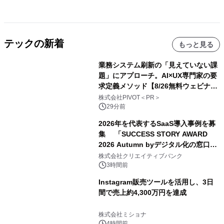
テックの新着
もっと見る
業務システム刷新の「見えていない課
題」にアプローチ。AI×UX専門家の要
求定義メソッド【8/26無料ウェビナ
ー】株式会社PIVOT
株式会社PIVOT＜PR＞
29分前
2026年を代表するSaaS導入事例を募
集 「SUCCESS STORY AWARD
2026 Autumn byデジタル化の窓口」
開催
株式会社クリエイティブバンク
3時間前
Instagram販売ツールを活用し、3日
間で売上約4,300万円を達成
株式会社ミショナ
4時間前