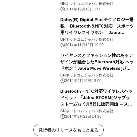
ブラ スポーツ パルス ワイヤレス)」
GNネットコムジャパン株式会社
2014年12月12日(金)販売開始
2014年12月1日 13:00
Dolby(R) Digital Plusテクノロジー搭
載 Bluetooth＆NFC対応 スポーツ
用ワイヤレスイヤホン Jabra
SPORT(TM) ROX(ジャブラ スポーツ
GNネットコムジャパン株式会社
ロックス) 2014年11月25日(火)より販
2014年11月12日 10:00
売開始
ワイヤレスとファッション性のあるデ
ザインが融合したBluetooth対応 ヘッ
ドホン「Jabra Move Wireless(ジャ
ブラ ムーブ ワイヤレス)」 2014年10
GNネットコムジャパン株式会社
月10日(金)販売開始
2014年9月19日 13:00
Bluetooth・NFC対応ワイヤレスヘッ
ドセット 「Jabra STORM(ジャブラ
ストーム)」9月5日に販売開始 ～スリ
ムでパワフル＆最大10時間の連続通話
GNネットコムジャパン株式会社
可能～
2014年8月22日 14:30
発行者のリリースをもっと見る