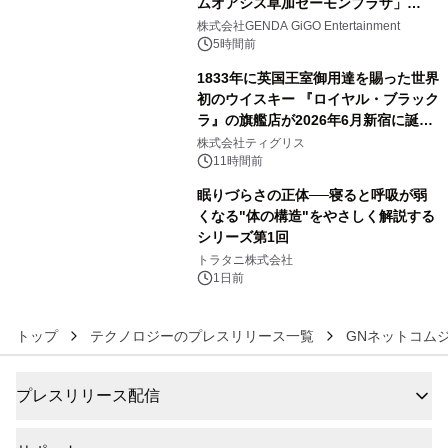
ムオアシス草加セーモンプラザ」
4
2026年8月7日(金)10時グランドオープ
株式会社GENDA GiGO Entertainment
ン
5時間前
1833年に英国王室御用達を賜った世界
初のウイスキー 『ロイヤル・ブラック
ラ』の旗艦店が2026年6月新宿に誕
5
生 バカルディ ジャパンと連携した
株式会社ティグリス
没入型バー「BAR Arca」
11時間前
眠りづらさの正体──寝ると呼吸が弱
くなる"体の構造"をやさしく解説する
シリーズ第1回
6
トラタニ株式会社
1日前
トップ
テクノロジーのプレスリリース一覧
GNネットコム
プレスリリース配信