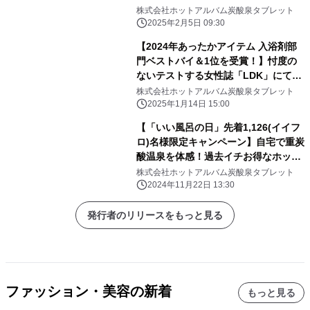
物”のご褒美ギフト
株式会社ホットアルバム炭酸泉タブレット
2025年2月5日 09:30
【2024年あったかアイテム 入浴剤部
門ベストバイ＆1位を受賞！】忖度の
ないテストする女性誌「LDK」にて
『HOT TAB Natural ZEN』が見事受
株式会社ホットアルバム炭酸泉タブレット
賞
2025年1月14日 15:00
【「いい風呂の日」先着1,126(イイフ
ロ)名様限定キャンペーン】自宅で重炭
酸温泉を体感！過去イチお得なホット
タブ”特別定期便”をお届け！！
株式会社ホットアルバム炭酸泉タブレット
2024年11月22日 13:30
発行者のリリースをもっと見る
ファッション・美容の新着
もっと見る