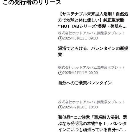
この発行者のリリース
【サステナブル未来型入浴剤！自然処
方で地球と体に優しい】純正重炭酸
*¹HOT TABシリーズ”美髪・美肌を育
むShower&Spa”『HOT TAB Natural
株式会社ホットアルバム炭酸泉タブレット
ZEN』90錠新発売
2025年3月11日 09:00
温浴でとろける、バレンタインの新提
案
株式会社ホットアルバム炭酸泉タブレット
2025年2月11日 09:00
自分へのご褒美バレンタイン
株式会社ホットアルバム炭酸泉タブレット
2025年2月10日 18:00
類似品*¹にご注意「重炭酸入浴剤、選
ぶなら発明元の本物*²を！」バレンタ
インにいつも頑張っている自分へ“本