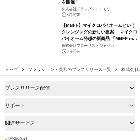
を開催！
5
株式会社ドラッグストアモリ
3時間前
【MBFF】マイクロバイオームという
クレンジングの新しい提案 マイクロ
バイオーム発想の新商品 「MBFF mb
6
クレンジングPRO」を2026年8月6日
株式会社フローリストジャパン
発売
3時間前
トップ
ファッション・美容のプレスリリース一覧
株式会社
プレスリリース配信
サポート
関連サービス
•
運営会社