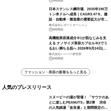
5時間前
日本ステンレス鋼市場、2035年190万
トン米ドルへ成長｜CAGR3.47％、建
設・自動車・製造業の需要拡大が市場
を牽引
株式会社レポートオーシャン
6時間前
高機能美容液成分※1が肌なじみを支
える ナノサイズ美容カプセル※2でう
るおい満ちる肌へ 2026年9月24日(木)
よりリニューアル新発売 『ディープモ
株式会社ハーバー研究所
イストセラム』
6時間前
ファッション・美容の新着をもっと見る
人気のプレスリリース
スヌーピーの湯が登場！ 「サウナのあ
とに楽しむPEANUTS」第2弾 渋谷
の人気銭湯「改良湯」と期間限定のコ
1