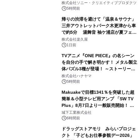
ラボレーション サウナイキタイコラ
株式会社ソニー・クリエイティブプロダクツ
ボグッズも発売決定！
5時間前
帰りの渋滞を避けて「温泉＆サウナ」
三井アウトレットパーク木更津から車
で約5分 湯舞音 袖ケ浦店が夏フェア
2
メニューを提供
株式会社楽久屋
1日前
TVアニメ『ONE PIECE』の名シーン
を自分の手で解き明かす！ メタル製立
体パズル3種が登場！ ～ストーリーと
3
ギミックが融合した 大人の体験型パズ
株式会社ハナヤマ
ルが8月7日(金)12時より先行予約受付
5時間前
開始～
Makuakeで目標1341％を突破した超
簡単＆小型テレビ用アンプ 「SW TV
Plus」8月7日より一般販売開始！ ケ
4
ーブル1本つなぐだけ、テレビの音が
城下工業株式会社
ぐっと豊かに
6時間前
ドラッグストアモリ みらいプロジェ
クト 「子どもお仕事参観デー2026」