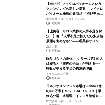
【MBFF】マイクロバイオームという
クレンジングの新しい提案 マイクロ
バイオーム発想の新商品 「MBFF mb
クレンジングPRO」を2026年8月6日
株式会社フローリストジャパン
発売
3時間前
【理美容・サロン業界の人手不足を解
決！】著 『人手不足に悩んだら多店舗
展開を進めなさい――理美容サロン
「多店舗展開」の教科書』2026年8月
あさ出版
24日（月）発売
4時間前
眠りづらさの正体──シリーズ第2回 人
は寝ると「腹腔の余白」が消える──
呼吸が弱まる本当の構造的理由
トラタニ株式会社
4時間前
日本ジオメンブレン市場は2035年1億
5,430万米ドルへ、CAGR 6.04％｜最
終処分場・水処理・インフラ整備向け
需要拡大
株式会社レポートオーシャン