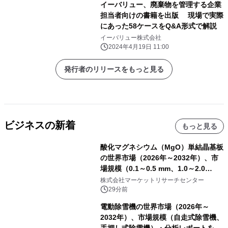
イーバリュー、廃棄物を管理する企業
担当者向けの書籍を出版 現場で実際
にあった58ケースをQ&A形式で解説
イーバリュー株式会社
2024年4月19日 11:00
発行者のリリースをもっと見る
ビジネスの新着
もっと見る
酸化マグネシウム（MgO）単結晶基板
の世界市場（2026年～2032年）、市
場規模（0.1～0.5 mm、1.0～2.0
mm、その他）・分析レポートを発表
株式会社マーケットリサーチセンター
29分前
電動除雪機の世界市場（2026年～
2032年）、市場規模（自走式除雪機、
手押し式除雪機）・分析レポートを発