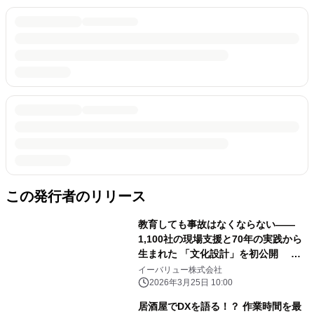
この発行者のリリース
教育しても事故はなくならない――
1,100社の現場支援と70年の実践から
生まれた 「文化設計」を初公開 書
籍『なぜ、あの会社の社員は迷わず動
イーバリュー株式会社
けるのか』4月10日発売
2026年3月25日 10:00
居酒屋でDXを語る！？ 作業時間を最