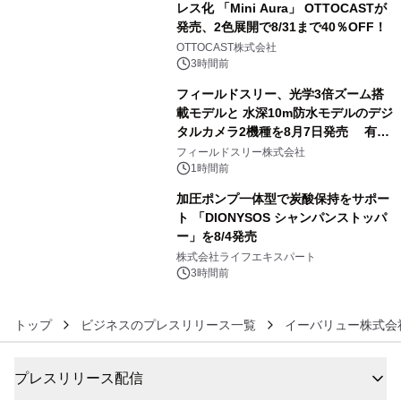
レス化 「Mini Aura」 OTTOCASTが
発売、2色展開で8/31まで40％OFF！
4
OTTOCAST株式会社
3時間前
フィールドスリー、光学3倍ズーム搭
載モデルと 水深10m防水モデルのデジ
タルカメラ2機種を8月7日発売 有効
5
約1300万画素、用途別に選べるコンデ
フィールドスリー株式会社
ジ新登場
1時間前
加圧ポンプ一体型で炭酸保持をサポー
ト 「DIONYSOS シャンパンストッパ
ー」を8/4発売
6
株式会社ライフエキスパート
3時間前
トップ
ビジネスのプレスリリース一覧
イーバリュー株式会
プレスリリース配信