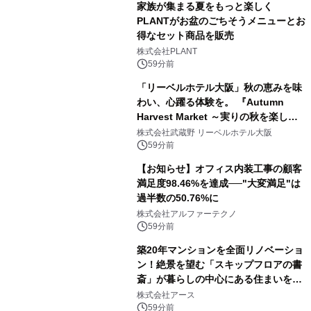
家族が集まる夏をもっと楽しく
PLANTがお盆のごちそうメニューとお
得なセット商品を販売
株式会社PLANT
59分前
「リーベルホテル大阪」秋の恵みを味
わい、心躍る体験を。 『Autumn
Harvest Market ～実りの秋を楽しむ
ディナー&スイーツビュッフェ～』を9
株式会社武蔵野 リーベルホテル大阪
月18日より開催！
59分前
【お知らせ】オフィス内装工事の顧客
満足度98.46%を達成──"大変満足"は
過半数の50.76%に
株式会社アルファーテクノ
59分前
築20年マンションを全面リノベーショ
ン！絶景を望む「スキップフロアの書
斎」が暮らしの中心にある住まいを公
開
株式会社アース
59分前