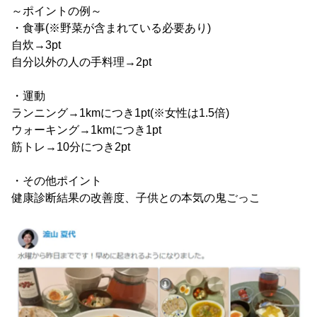
～ポイントの例～
・食事(※野菜が含まれている必要あり)
自炊→3pt
自分以外の人の手料理→2pt
・運動
ランニング→1kmにつき1pt(※女性は1.5倍)
ウォーキング→1kmにつき1pt
筋トレ→10分につき2pt
・その他ポイント
健康診断結果の改善度、子供との本気の鬼ごっこ