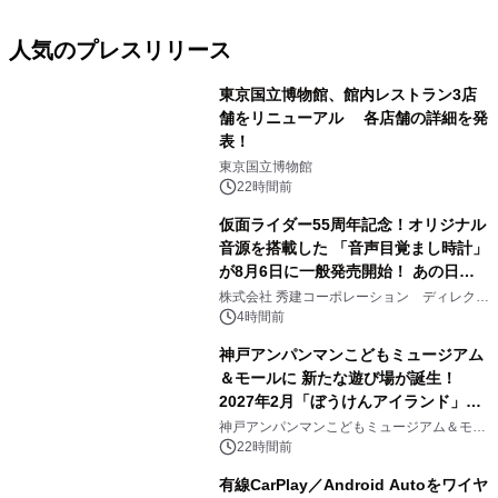
人気のプレスリリース
東京国立博物館、館内レストラン3店
舗をリニューアル 各店舗の詳細を発
表！
1
東京国立博物館
22時間前
仮面ライダー55周年記念！オリジナル
音源を搭載した 「音声目覚まし時計」
が8月6日に一般発売開始！ あの日の
2
大興奮が今甦る
株式会社 秀建コーポレーション ディレクト
アートギャラリー
4時間前
神戸アンパンマンこどもミュージアム
＆モールに 新たな遊び場が誕生！
2027年2月「ぼうけんアイランド」が
3
オープン
神戸アンパンマンこどもミュージアム＆モー
ル
22時間前
有線CarPlay／Android Autoをワイヤ