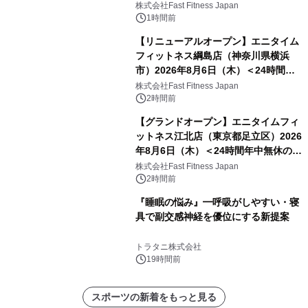
中無休のフィットネスジム＞
株式会社Fast Fitness Japan
1時間前
【リニューアルオープン】エニタイム
フィットネス綱島店（神奈川県横浜
市）2026年8月6日（木）＜24時間年
中無休のフィットネスジム＞
株式会社Fast Fitness Japan
2時間前
【グランドオープン】エニタイムフィ
ットネス江北店（東京都足立区）2026
年8月6日（木）＜24時間年中無休のフ
ィットネスジム＞
株式会社Fast Fitness Japan
2時間前
『睡眠の悩み』━呼吸がしやすい・寝
具で副交感神経を優位にする新提案
トラタニ株式会社
19時間前
スポーツの新着をもっと見る