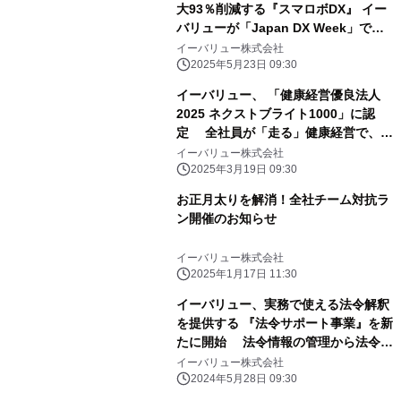
大93％削減する『スマロボDX』 イー
バリューが「Japan DX Week」で新
たな業務自動化を提案
イーバリュー株式会社
2025年5月23日 09:30
イーバリュー、 「健康経営優良法人
2025 ネクストブライト1000」に認
定 全社員が「走る」健康経営で、新
しい働き方を創造
イーバリュー株式会社
2025年3月19日 09:30
お正月太りを解消！全社チーム対抗ラ
ン開催のお知らせ
イーバリュー株式会社
2025年1月17日 11:30
イーバリュー、実務で使える法令解釈
を提供する 『法令サポート事業』を新
たに開始 法令情報の管理から法令解
釈まで企業をトータルサポート
イーバリュー株式会社
2024年5月28日 09:30