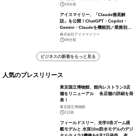
19分前
アイスマイリー、「Claude徹底解
説」を公開！ChatGPT・Copilot・
Gemini・Claudeを機能別／業務別に
比較―自社に合う生成AIの選び方がわ
株式会社アイスマイリー
かる実践ガイド
49分前
ビジネスの新着をもっと見る
人気のプレスリリース
東京国立博物館、館内レストラン3店
舗をリニューアル 各店舗の詳細を発
表！
1
東京国立博物館
1日前
フィールドスリー、光学3倍ズーム搭
載モデルと 水深10m防水モデルのデジ
タルカメラ2機種を8月7日発売 有効