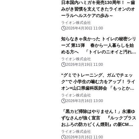
日本国内ハミガキ発売130周年！ ～歯
みがき習慣を支えてきたライオンのオ
ーラルヘルスケアの歩み～
ライオン株式会社
2026年4月30日 11:00
知らなきゃ良かった トイレの秘密シリ
ーズ 第11弾 春から一人暮らしを始
める方へ 「トイレのニオイと汚れ」
は“使う前”のひと手間が勝負！ トイレ
ライオン株式会社
ケアのコツをご紹介 ～「くん煙」と
2026年3月19日 11:00
ちょこっと掃除で、汚さない新生活を
“グミでトレーニング、ガムでチェッ
～
ク”で 小学生の噛む力をアップ！ ライ
オン×山口県歯科医師会 「もっとかも
っとチャレンジ」第3弾を実施 ――30
ライオン株式会社
日継続すると噛む力の自己評価が 平均
2026年3月16日 13:00
「1.1」ポイント向上※――
「黒カビ掃除はやりません！」永瀬ゆ
ずなさんが強く宣言 『ルックプラス
おふろの防カビくん煙剤』の新CMを
2026年3月16日(月)より全国で放映開
ライオン株式会社
始
2026年3月16日 11:00