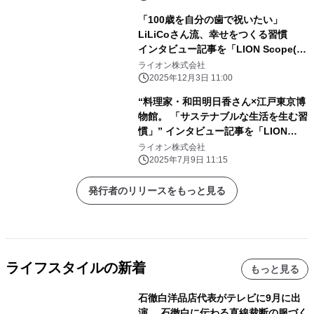
「100歳を自分の歯で祝いたい」
LiLiCoさん流、幸せをつくる習慣
インタビュー記事を「LION Scope(ラ
イオン スコープ)」で 12月3日公開
ライオン株式会社
2025年12月3日 11:00
“料理家・和田明日香さん×江戸東京博
物館。 「サステナブルな生活を生む習
慣」” インタビュー記事を「LION
Scope(ライオン スコープ)」にて、
ライオン株式会社
2025年7月9日に公開
2025年7月9日 11:15
発行者のリリースをもっと見る
ライフスタイルの新着
もっと見る
石徹白洋品店代表がテレビに9月に出
演 石徹白に伝わる直線裁断の服づく