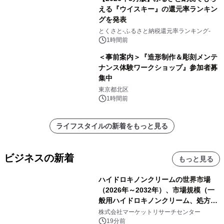
える『ウイスキー』の還元率ランキン
グを発表
とくさと-ふるさと納税還元率ランキング-
1時間前
＜事前案内＞『造形制作＆彫刻メンテ
ナンス体験ワークショップ』参加者募
集中
東京都北区
1時間前
ライフスタイルの新着をもっと見る
ビジネスの新着
もっと見る
ハイドロキノンクリームの世界市場
（2026年～2032年）、市場規模（一
般用ハイドロキノンクリーム、処方用
ハイドロキノンクリーム）・分析レポ
株式会社マーケットリサーチセンター
ートを発表
19分前