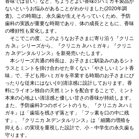
香味では甘い」など、ちょうどよい香味のハミガキ製品が
ないというお悩みがあることがわかりました(2020年調
査)。この時期は、永久歯が生えそろっていくため、予防
歯科の実践が重要な時期であり、体の成長とともに、香味
の嗜好性も変化します。
そこでこの度、このようなお子さまに寄り沿う『クリニ
カ Jr.』シリーズから、『クリニカ Jr.ハミガキ』『クリニ
カ Jr.デンタルリンス』を新発売いたします。
本シリーズ共通の特長は、お子さまに馴染みのあるシト
ラスとミントを掛け合わせた辛くない「やさしいミント香
味」で、子ども用ハミガキを卒業する時期のお子さまにぴ
ったりな従来にはない(※)清涼感に設計しております。香
料にライオン独自の天然ミントを配合することで、ミント
本来の心地よい清涼感と優しい甘さの香味が持続します。
また、予防歯科3つのポイントのうち、『クリニカ Jr.ハミ
ガキ』は「歯垢を残さず落とす」「フッ素を口の中に残
す」、『クリニカ Jr.デンタルリンス』は「細菌の増殖を
抑える」の実現を重視した設計で、小・中学生の永久歯も
守ります。