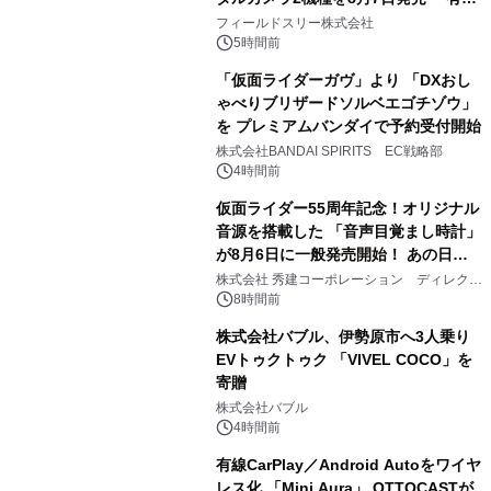
2
約1300万画素、用途別に選べるコンデ
フィールドスリー株式会社
ジ新登場
5時間前
「仮面ライダーガヴ」より 「DXおし
ゃべりブリザードソルベエゴチゾウ」
を プレミアムバンダイで予約受付開始
3
株式会社BANDAI SPIRITS EC戦略部
4時間前
仮面ライダー55周年記念！オリジナル
音源を搭載した 「音声目覚まし時計」
が8月6日に一般発売開始！ あの日の
4
大興奮が今甦る
株式会社 秀建コーポレーション ディレクト
アートギャラリー
8時間前
株式会社バブル、伊勢原市へ3人乗り
EVトゥクトゥク 「VIVEL COCO」を
寄贈
5
株式会社バブル
4時間前
有線CarPlay／Android Autoをワイヤ
レス化 「Mini Aura」 OTTOCASTが