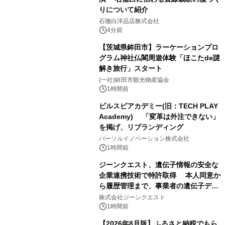
りについて紹介
石徹白洋品店株式会社
4分前
【茨城県鉾田市】ラーケーションプロ
グラム神社仏閣周遊体験「ほこたde謎
解き旅行」スタート
(一社)鉾田市観光物産協会
1時間前
ビルスピアカデミー(旧：TECH PLAY
Academy) 「変革は外注できない」
を掲げ、リブランディング
パーソルイノベーション株式会社
1時間前
ジーンクエスト、遺伝子情報の安全な
企業連携技術で特許取得 本人同意か
ら履歴管理まで、事業者の遺伝子デー
タ活用を支援
株式会社ジーンクエスト
1時間前
【2026年8月版】ふるさと納税でもら