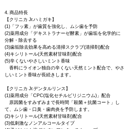
4. 商品特長
【クリニカ Jr.ハミガキ】
(1)「フッ素」が歯質を強化し、ムシ歯を予防
(2)薬用成分「デキストラナーゼ酵素」が歯垢を化学的に
分解・除去する
(3)歯垢除去効果を高める清掃スクラブ(清掃剤)配合
(4)キシリトール(天然素材甘味剤)配合
(5)辛くないやさしいミント香味
香料にライオン独自の辛くない天然ミント配合で、やさ
しいミント香味が長続きします。
【クリニカ Jr.デンタルリンス】
(1)薬用成分「CPC(塩化セチルピリジニウム)」配合
原因菌をすみずみまで長時間「殺菌＋抗菌コート」し
て、ムシ歯・口臭・歯肉炎を予防します。
(2)キシリトール(天然素材甘味剤)配合
(3)低刺激なノンアルコールタイプ