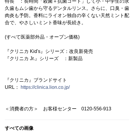
特長 ：長時間「殺菌＋抗菌コート」して小・中学生の永
久歯もムシ歯から守るデンタルリンス。さらに、口臭・歯
肉炎も予防。香料にライオン独自の辛くない天然ミント配
合で、やさしいミント香味が長続き。
(すべて医薬部外品・オープン価格)
『クリニカ Kid's』シリーズ：改良新発売
『クリニカ Jr.』シリーズ ：新製品
『クリニカ』ブランドサイト
URL：
https://clinica.lion.co.jp/
＜消費者の方＞ お客様センター 0120-556-913
すべての画像