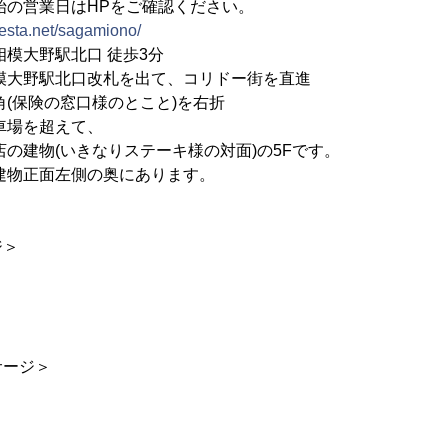
日はHPをご確認ください。
siesta.net/sagamiono/
相模大野駅北口 徒歩3分
北口改札を出て、コリドー街を直進
の窓口様のとこと)を右折
を超えて、
(いきなりステーキ様の対面)の5Fです。
面左側の奥にあります。
ジ＞
サージ＞