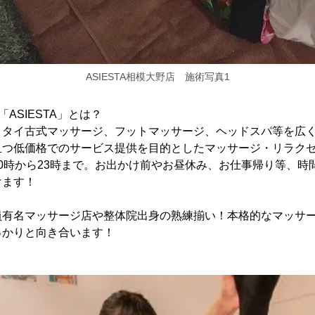
ASIESTA相模大野店 施術写真1
ASIESTA」とは？
、タイ古式マッサージ、フットマッサージ、ヘッドスパ等を広
且つ低価格でのサービス提供を目的としたマッサージ・リラク
0時から23時まで。お出かけ前やお昼休み、お仕事帰り等、時
けます！
員有名マッサージ店や整体院出身の熟練揃い！本格的なマッサ
っかりと向き合います！