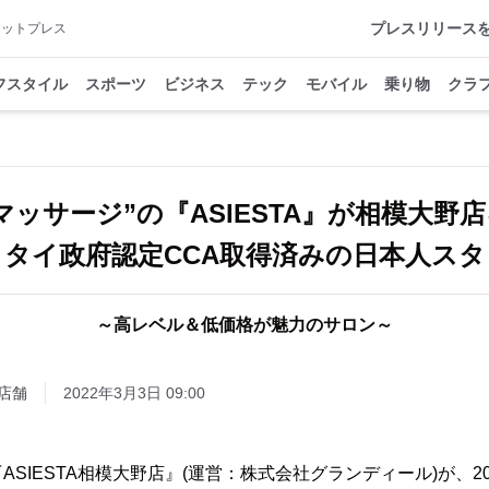
プレスリリース
アットプレス
フスタイル
スポーツ
ビジネス
テック
モバイル
乗り物
クラ
マッサージ”の『ASIESTA』が相模大野店
タイ政府認定CCA取得済みの日本人ス
～高レベル＆低価格が魅力のサロン～
店舗
2022年3月3日 09:00
SIESTA相模大野店』(運営：株式会社グランディール)が、20