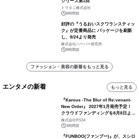
シリーズ第1回
トラタニ株式会社
8時間前
好評の『うるおいスクワランスティッ
ク』が定番商品に パッケージを刷新
し、9/24より発売
株式会社ハーバー研究所
8時間前
ファッション・美容の新着をもっと見る
エンタメの新着
もっと見る
『Karous -The Blur of Re:venant-
New Order』 2027年1月発売予定！
クラウドファンディングを8月8日より
開始
株式会社RS34
3時間前
『FUNBOO(ファンブー)』が、スシロ