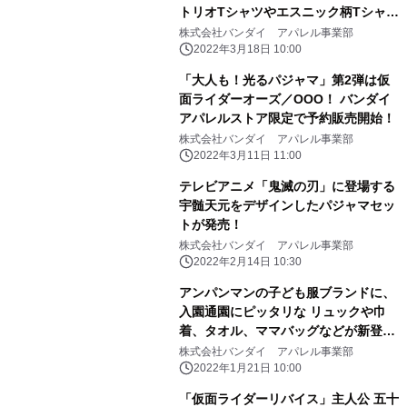
トリオTシャツやエスニック柄Tシャツ
などが登場！
株式会社バンダイ アパレル事業部
2022年3月18日 10:00
「大人も！光るパジャマ」第2弾は仮
面ライダーオーズ／OOO！ バンダイ
アパレルストア限定で予約販売開始！
株式会社バンダイ アパレル事業部
2022年3月11日 11:00
テレビアニメ「鬼滅の刃」に登場する
宇髄天元をデザインしたパジャマセッ
トが発売！
株式会社バンダイ アパレル事業部
2022年2月14日 10:30
アンパンマンの子ども服ブランドに、
入園通園にピッタリな リュックや巾
着、タオル、ママバッグなどが新登
場！
株式会社バンダイ アパレル事業部
2022年1月21日 10:00
「仮面ライダーリバイス」主人公 五十