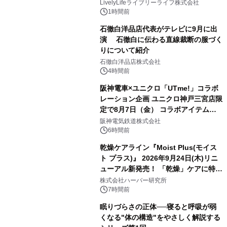
LivelyLifeライブリーライフ株式会社
1時間前
石徹白洋品店代表がテレビに9月に出
演 石徹白に伝わる直線裁断の服づく
りについて紹介
石徹白洋品店株式会社
4時間前
阪神電車×ユニクロ「UTme!」コラボ
レーション企画 ユニクロ神戸三宮店限
定で8月7日（金） コラボアイテムが
発売決定！
阪神電気鉄道株式会社
6時間前
乾燥ケアライン『Moist Plus(モイス
ト プラス)』 2026年9月24日(木)リニ
ューアル新発売！ 「乾燥」ケアに特化
し、ライン使いで潤いに満ちた肌へ
株式会社ハーバー研究所
7時間前
眠りづらさの正体──寝ると呼吸が弱
くなる"体の構造"をやさしく解説する