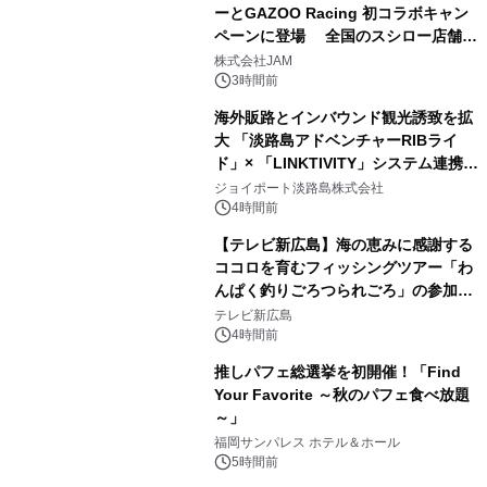
ーとGAZOO Racing 初コラボキャン
ペーンに登場 全国のスシロー店舗で
GR 4車種の FUNBOO(ミニカー)付き
株式会社JAM
メニューが展開されます
3時間前
海外販路とインバウンド観光誘致を拡
大 「淡路島アドベンチャーRIBライ
ド」× 「LINKTIVITY」システム連携を
開始！
ジョイポート淡路島株式会社
4時間前
【テレビ新広島】海の恵みに感謝する
ココロを育むフィッシングツアー「わ
んぱく釣りごろつられごろ」の参加小
学生を募集
テレビ新広島
4時間前
推しパフェ総選挙を初開催！「Find
Your Favorite ～秋のパフェ食べ放題
～」
福岡サンパレス ホテル＆ホール
5時間前