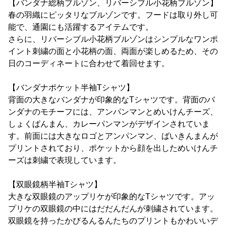
【バンダナ総柄ブルゾン、リバーシブル小花柄ブルゾン】
春の羽織にピッタリなブルゾンです。フードは取り外し可
能で、通園にも活躍するアイテムです。
さらに、リバーシブル小花柄ブルゾンはシンプルなワンポ
イント刺繍の面と小花柄の面、両面が楽しめるため、その
日のコーディネートに合わせて着回せます。
【バンダナポケット半袖Tシャツ】
背面の大きなバンダナが印象的なTシャツです。背面のバ
ンダナのモチーフには、アンパンマンとめいけんチーズ、
しょくぱんまん、カレーパンマンがデザインされていま
す。前面には大きなロゴとアンパンマン、ばいきんまんが
プリントされており、ポケットから顔を出しためいけんチ
ーズは刺繍で表現しています。
【双眼鏡柄半袖Tシャツ】
大きな双眼鏡のアップリケが印象的なTシャツです。アッ
プリケの双眼鏡の中にはだだんだんが刺繍されています。
双眼鏡を持ったかびるんるんたちのプリントもかわいいデ