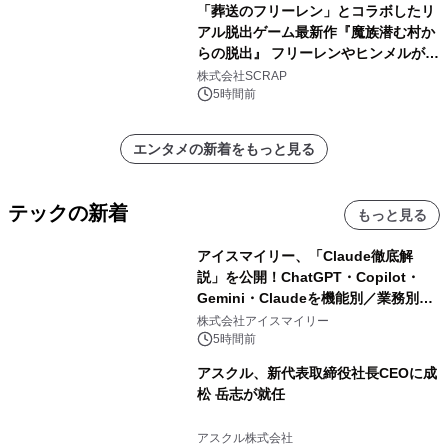
「葬送のフリーレン」とコラボしたリ
アル脱出ゲーム最新作『魔族潜む村か
らの脱出』 フリーレンやヒンメルが武
器を手に魔族を見据える描き下ろしメ
株式会社SCRAP
インビジュアル公開
5時間前
エンタメの新着をもっと見る
テックの新着
もっと見る
アイスマイリー、「Claude徹底解
説」を公開！ChatGPT・Copilot・
Gemini・Claudeを機能別／業務別に
比較―自社に合う生成AIの選び方がわ
株式会社アイスマイリー
かる実践ガイド
5時間前
アスクル、新代表取締役社長CEOに成
松 岳志が就任
アスクル株式会社