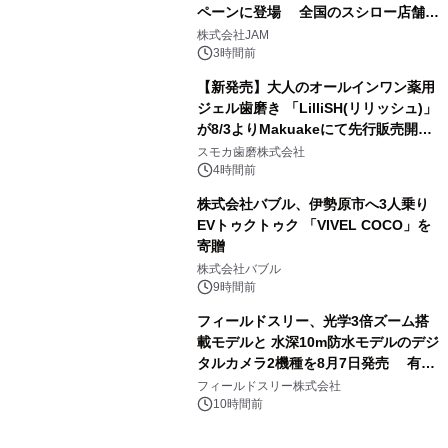
ペーンに登場 全国のスシロー店舗で
3
GR 4車種の FUNBOO(ミニカー)付き
株式会社JAM
メニューが展開されます
3時間前
【新発売】大人のオールインワン薬用
ジェル歯磨き 「LilliSH(リリッシュ)」
が8/3よりMakuakeにて先行販売開
4
始！
スモカ歯磨株式会社
4時間前
株式会社バブル、伊勢原市へ3人乗り
EVトゥクトゥク 「VIVEL COCO」を
寄贈
5
株式会社バブル
9時間前
フィールドスリー、光学3倍ズーム搭
載モデルと 水深10m防水モデルのデジ
タルカメラ2機種を8月7日発売 有効
6
約1300万画素、用途別に選べるコンデ
フィールドスリー株式会社
ジ新登場
10時間前