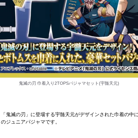
鬼滅の刃 巾着入り2TOPSパジャマセット(宇髄天元)
メ「鬼滅の刃」に登場する宇髄天元がデザインされた巾着の中に
トのジュニアパジャマです。