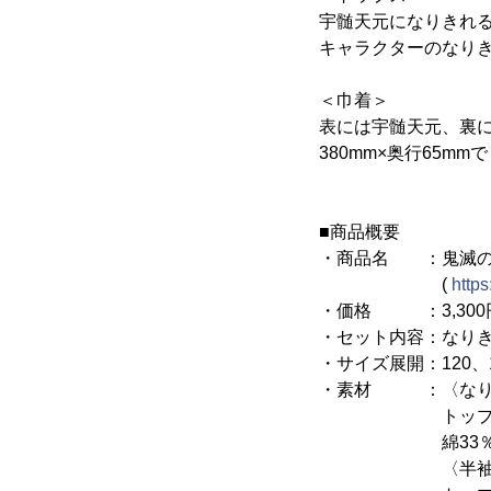
宇髄天元になりきれ
キャラクターのなり
＜巾着＞
表には宇髄天元、裏に
380mm×奥行65m
■商品概要
・商品名 ：鬼滅の刃
(
https
・価格 ：3,300円
・セット内容：なり
・サイズ展開：120、13
・素材 ：〈なり
トップス…ポリエ
綿33％・ポ
〈半袖Tス