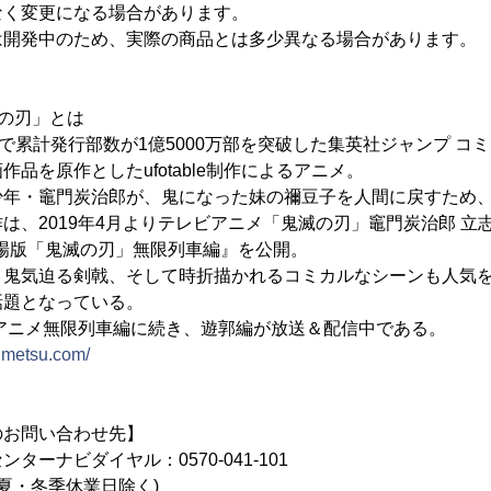
なく変更になる場合があります。
は開発中のため、実際の商品とは多少異なる場合があります。
の刃」とは
巻で累計発行部数が1億5000万部を突破した集英社ジャンプ コ
品を原作としたufotable制作によるアニメ。
少年・竈門炭治郎が、鬼になった妹の禰豆子を人間に戻すため
は、2019年4月よりテレビアニメ「鬼滅の刃」竈門炭治郎 立
『劇場版「鬼滅の刃」無限列車編』を公開。
、鬼気迫る剣戟、そして時折描かれるコミカルなシーンも人気
話題となっている。
ビアニメ無限列車編に続き、遊郭編が放送＆配信中である。
kimetsu.com/
のお問い合わせ先】
ターナビダイヤル：0570-041-101
、夏・冬季休業日除く)