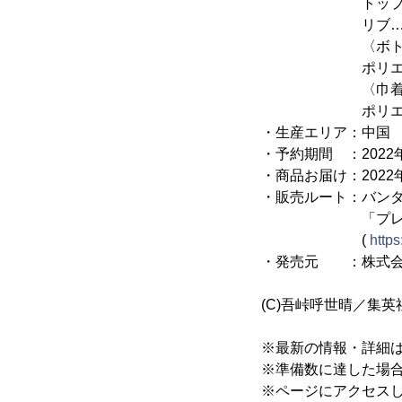
トップス…ポリ
リブ…ポリエステ
〈ボトム
ポリエステル6
〈巾着
ポリエステル8
・生産エリア：中国
・予約期間 ：2022年
・商品お届け：2022
・販売ルート：バン
「プレミアムバ
(
https
・発売元 ：株式会
(C)吾峠呼世晴／集英社
※最新の情報・詳細
※準備数に達した場
※ページにアクセス