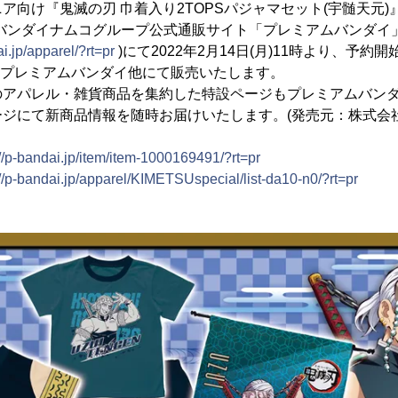
向け『鬼滅の刃 巾着入り2TOPSパジャマセット(宇髄天元)』(3
、バンダイナムコグループ公式通販サイト「プレミアムバンダイ
ai.jp/apparel/?rt=pr
)にて2022年2月14日(月)11時より、予
り、プレミアムバンダイ他にて販売いたします。
のアパレル・雑貨商品を集約した特設ページもプレミアムバン
ジにて新商品情報を随時お届けいたします。(発売元：株式会社
://p-bandai.jp/item/item-1000169491/?rt=pr
://p-bandai.jp/apparel/KIMETSUspecial/list-da10-n0/?rt=pr