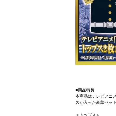
■商品特長
本商品はテレビアニ
スが入った豪華セッ
＜トップス＞