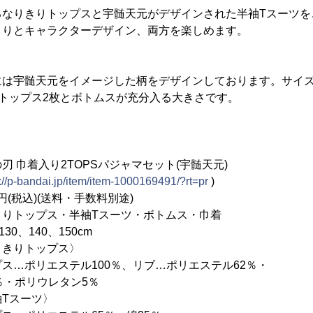
るなりきりトップスと宇髄天元がデザインされた半袖Tスーツを
きりとキャラクターデザイン、両方を楽しめます。
は宇髄天元をイメージした柄をデザインしております。サイズは
mでトップス2枚とボトムスが充分入る大きさです。
 巾着入り2TOPSパジャマセット(宇髄天元)
://p-bandai.jp/item/item-1000169491/?rt=pr
)
(税込)(送料・手数料別途)
きりトップス・半袖Tスーツ・ボトムス・巾着
0、140、150cm
きりトップス〉
ステル100％、リブ…ポリエステル62％・
リウレタン5％
ーツ〉