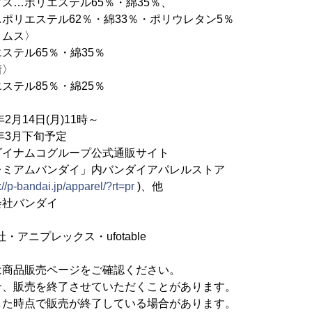
エステル65％・綿35％、
ル62％・綿33％・ポリウレタン5％
ス〉
5％・綿35％
〉
5％・綿25％
2月14日(月)11時～
年3月下旬予定
ダイナムコグループ公式通販サイト
ンダイ」内バンダイアパレルストア
://p-bandai.jp/apparel/?rt=pr
)、他
社バンダイ
・アニプレックス・ufotable
は商品販売ページをご確認ください。
合、販売を終了させていただくことがあります。
した時点で販売が終了している場合があります。