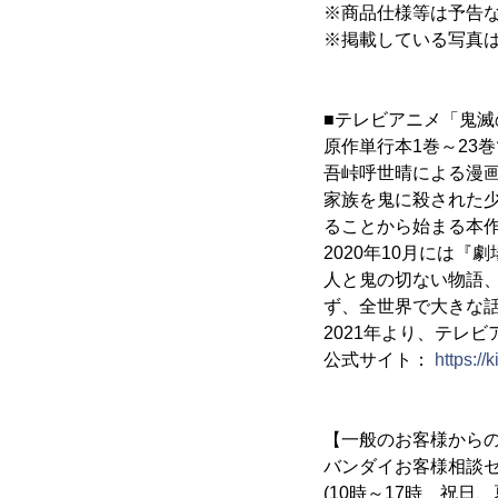
※商品仕様等は予告
※掲載している写真
■テレビアニメ「鬼滅
原作単行本1巻～23
吾峠呼世晴による漫画作
家族を鬼に殺された
ることから始まる本作
2020年10月には
人と鬼の切ない物語
ず、全世界で大きな
2021年より、テレ
公式サイト：
https://
【一般のお客様から
バンダイお客様相談セン
(10時～17時 祝日