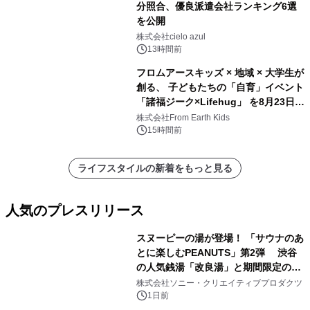
分照合、優良派遣会社ランキング6選
を公開
株式会社cielo azul
13時間前
フロムアースキッズ × 地域 × 大学生が
創る、 子どもたちの「自育」イベント
「諸福ジーク×Lifehug」 を8月23日
(日)開催
株式会社From Earth Kids
15時間前
ライフスタイルの新着をもっと見る
人気のプレスリリース
スヌーピーの湯が登場！ 「サウナのあ
とに楽しむPEANUTS」第2弾 渋谷
の人気銭湯「改良湯」と期間限定のコ
1
ラボレーション サウナイキタイコラ
株式会社ソニー・クリエイティブプロダクツ
ボグッズも発売決定！
1日前