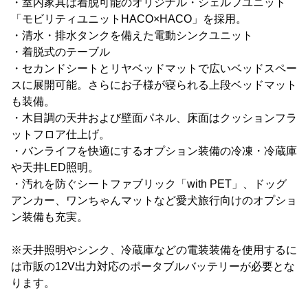
・室内家具は着脱可能のオリジナル・シェルフユニット
「モビリティユニットHACO×HACO」を採用。
・清水・排水タンクを備えた電動シンクユニット
・着脱式のテーブル
・セカンドシートとリヤベッドマットで広いベッドスペー
スに展開可能。さらにお子様が寝られる上段ベッドマット
も装備。
・木目調の天井および壁面パネル、床面はクッションフラ
ットフロア仕上げ。
・バンライフを快適にするオプション装備の冷凍・冷蔵庫
や天井LED照明。
・汚れを防ぐシートファブリック「with PET」、ドッグ
アンカー、ワンちゃんマットなど愛犬旅行向けのオプショ
ン装備も充実。
※天井照明やシンク、冷蔵庫などの電装装備を使用するに
は市販の12V出力対応のポータブルバッテリーが必要とな
ります。