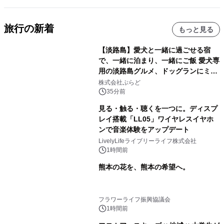
旅行の新着
もっと見る
【淡路島】愛犬と一緒に過ごせる宿
で、一緒に泊まり、一緒にご飯 愛犬専
用の淡路島グルメ、ドッグランにミニ
プール グランピングとトレーラーハウ
株式会社ぷらど
スの2施設で
35分前
見る・触る・聴くを一つに。ディスプ
レイ搭載「LL05」ワイヤレスイヤホ
ンで音楽体験をアップデート
LivelyLifeライブリーライフ株式会社
1時間前
熊本の花を、熊本の希望へ。
フラワーライフ振興協議会
1時間前