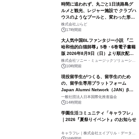
時間に追われず、丸ごと1日淡路島グ
ルメと観光、レジャー施設で クラブハ
ウスのようなプールと、変わった形の
2
サウナも 「THE BOXY AWAJI」のお
株式会社ぷらど
得な素泊まり連泊プランで
17時間前
大人気中国BLファンタジー小説 『二
哈和他的白猫師尊』5巻・6巻電子書籍
版 2026年8月9日（日）より順次配信
3
開始
株式会社ソニー・ミュージックソリューショ
ンズ
10時間前
現役留学生がつくる、留学生のため
の、留学生専用プラットフォーム
Japan Alumni Network（JAN）β版
4
をリリース
一般社団法人日本国際化推進協会
14時間前
学園生活コミュニティ「キャラフレ」
｜2026『夏祭りイベント』のお知らせ
5
キャラフレ｜株式会社エイプリル・データ・
デザインズ
16時間前