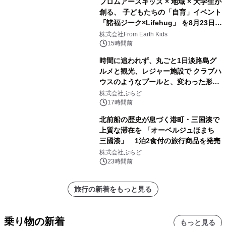
フロムアースキッズ × 地域 × 大学生が
創る、 子どもたちの「自育」イベント
「諸福ジーク×Lifehug」 を8月23日
(日)開催
株式会社From Earth Kids
15時間前
時間に追われず、丸ごと1日淡路島グ
ルメと観光、レジャー施設で クラブハ
ウスのようなプールと、変わった形の
サウナも 「THE BOXY AWAJI」のお
株式会社ぷらど
得な素泊まり連泊プランで
17時間前
北前船の歴史が息づく港町・三国湊で
上質な滞在を 「オーベルジュほまち
三國湊」 1泊2食付の旅行商品を発売
株式会社ぷらど
23時間前
旅行の新着をもっと見る
乗り物の新着
もっと見る