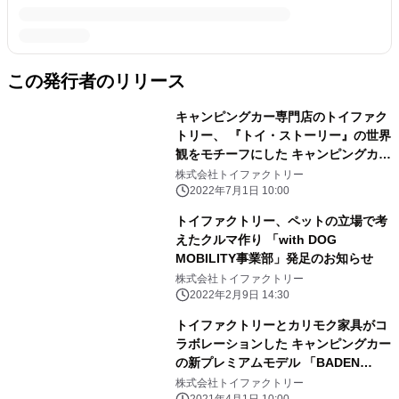
この発行者のリリース
キャンピングカー専門店のトイファク
トリー、 『トイ・ストーリー』の世界
観をモチーフにした キャンピングカー
「TOY'S BOX 95」 30台の限定生産で
株式会社トイファクトリー
7月16日より発売開始！
2022年7月1日 10:00
トイファクトリー、ペットの立場で考
えたクルマ作り 「with DOG
MOBILITY事業部」発足のお知らせ
株式会社トイファクトリー
2022年2月9日 14:30
トイファクトリーとカリモク家具がコ
ラボレーションした キャンピングカー
の新プレミアムモデル 「BADEN
Karimoku version」 ジャパンキャ
株式会社トイファクトリー