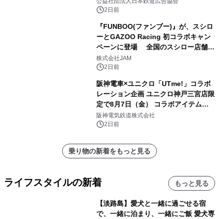
もに。
公益社団法人日本鉄道広告協会
2日前
『FUNBOO(ファンブー)』が、スシロ
ーとGAZOO Racing 初コラボキャン
ペーンに登場 全国のスシロー店舗で
GR 4車種の FUNBOO(ミニカー)付き
株式会社JAM
メニューが展開されます
2日前
阪神電車×ユニクロ「UTme!」コラボ
レーション企画 ユニクロ神戸三宮店限
定で8月7日（金） コラボアイテムが
発売決定！
阪神電気鉄道株式会社
2日前
乗り物の新着をもっと見る
ライフスタイルの新着
もっと見る
【淡路島】愛犬と一緒に過ごせる宿
で、一緒に泊まり、一緒にご飯 愛犬専