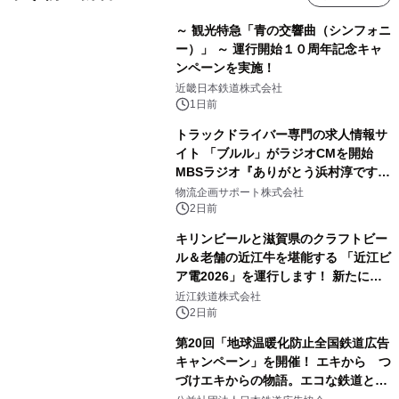
～ 観光特急「青の交響曲（シンフォニ
ー）」 ～ 運行開始１０周年記念キャ
ンペーンを実施！
近畿日本鉄道株式会社
1日前
トラックドライバー専門の求人情報サ
イト 「ブルル」がラジオCMを開始
MBSラジオ『ありがとう浜村淳です』
にて8月1日(土)より
物流企画サポート株式会社
2日前
キリンビールと滋賀県のクラフトビー
ル＆老舗の近江牛を堪能する 「近江ビ
ア電2026」を運行します！ 新たに
「長濱浪漫ビール」が参加！キリン一
近江鉄道株式会社
番搾り飲み放題が復活！
2日前
第20回「地球温暖化防止全国鉄道広告
キャンペーン」を開催！ エキから つ
づけエキからの物語。エコな鉄道とと