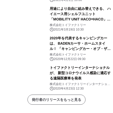
ンピングカーショー(4/2)にて発表＆受
2021年4月1日 10:00
注開始！
用途により自由に組み替えできる、 ハ
イエース用シェルフユニット
「MOBILITY UNIT HACO×HACO」4
月1日より新発売！
株式会社トイファクトリー
2021年3月19日 10:30
2020年を代表するキャンピングカー
は、 BADENカーサ・ホームスタイ
ル！ 「キャンピングカー・オブ・ザ・
イヤー2020」大賞を受賞
株式会社トイファクトリー
2020年12月22日 09:30
トイファクトリーインターナショナル
が、 新型コロナウイルス感染に適応す
る遠隔医療車を発表
株式会社トイファクトリーインターナショナ
ル
2020年4月23日 12:30
発行者のリリースをもっと見る