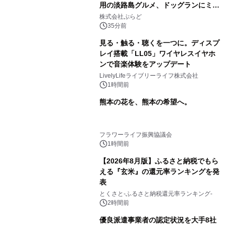
用の淡路島グルメ、ドッグランにミニ
プール グランピングとトレーラーハウ
株式会社ぷらど
スの2施設で
35分前
見る・触る・聴くを一つに。ディスプ
レイ搭載「LL05」ワイヤレスイヤホ
ンで音楽体験をアップデート
LivelyLifeライブリーライフ株式会社
1時間前
熊本の花を、熊本の希望へ。
フラワーライフ振興協議会
1時間前
【2026年8月版】ふるさと納税でもら
える『玄米』の還元率ランキングを発
表
とくさと-ふるさと納税還元率ランキング-
2時間前
優良派遣事業者の認定状況を大手8社