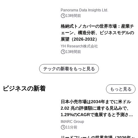
Panorama Data Insights Ltd.
13時間前
格納式トノカバーの世界市場：産業チ
ェーン、構造分析、ビジネスモデルの
展望（2026-2032）
YH Research株式会社
13時間前
テックの新着をもっと見る
ビジネスの新着
もっと見る
日本小売市場は2034年までに米ドル
2.02 兆の評価額に達する見込みで、
1.29%のCAGRで進展すると予測され
ています。
IMARC Group
11分前
リードフレームの世界市場（2026年～