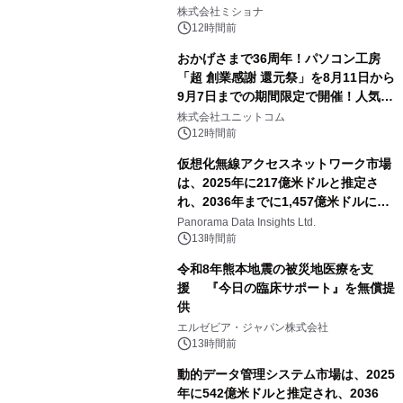
株式会社ミショナ
12時間前
おかげさまで36周年！パソコン工房
「超 創業感謝 還元祭」を8月11日から
9月7日までの期間限定で開催！人気の
ゲーミングPCや高性能ノートPCなど
株式会社ユニットコム
対象iiyama PCのご購入で最大3万円分
12時間前
相当を還元
仮想化無線アクセスネットワーク市場
は、2025年に217億米ドルと推定さ
れ、2036年までに1,457億米ドルに達
すると予測されており、予測期間
Panorama Data Insights Ltd.
（2026年～2036年）
13時間前
令和8年熊本地震の被災地医療を支
援 『今日の臨床サポート』を無償提
供
エルゼビア・ジャパン株式会社
13時間前
動的データ管理システム市場は、2025
年に542億米ドルと推定され、2036