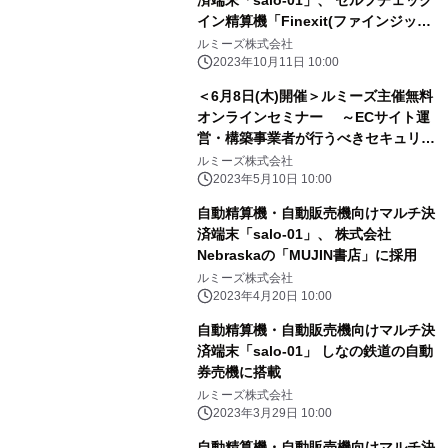
イン精算機「Finexit(ファインジッ
ト)」に採用
ルミーズ株式会社
2023年10月11日 10:00
＜6月8日(木)開催＞ルミーズ主催無料
オンラインセミナー ～ECサイト運
営・構築事業者が行うべきセキュリテ
ィ対策～
ルミーズ株式会社
2023年5月10日 10:00
自動精算機・自動販売機向けマルチ決
済端末「salo-01」、 株式会社
Nebraskaの「MUJIN書店」に採用
ルミーズ株式会社
2023年4月20日 10:00
自動精算機・自動販売機向けマルチ決
済端末「salo-01」 しなの鉄道の自動
券売機に搭載
ルミーズ株式会社
2023年3月29日 10:00
自動精算機・自動販売機向けマルチ決