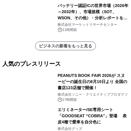
バッテリー認証ICの世界市場（2026年
～2032年）、市場規模（SOT、
WSON、その他）・分析レポートを発
表
株式会社マーケットリサーチセンター
11時間前
ビジネスの新着をもっと見る
人気のプレスリリース
PEANUTS BOOK FAIR 2026が スヌ
ーピーの誕生日の8月10日より 全国の
書店123店舗で開催！
1
株式会社ソニー・クリエイティブプロダクツ
17時間前
エリミネーター/SE専用シート
「GOODSEAT “COBRA”」登場 表
皮4種で愛車を自分色に
2
株式会社グッズ