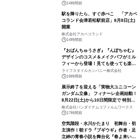
14時間前
駅を降りたら、すぐ赤べこ 「アカベ
コランド会津若松駅前店」8月8日(土)
開業
3
株式会社アカベコランド
14時間前
『おぱんちゅうさぎ』『んぽちゃむ』
デザインのコスメ＆メイクパフがミル
フィーから登場！見ても使っても楽し
4
い、ポップでキュートなコレクショ
ライフスタイルカンパニー株式会社
ン。
18時間前
展示終了を迎える「実物大ユニコーン
ガンダム立像」 フィナーレ企画始動！
8月22日(土)から10日間限定で 特別映
5
像『UNICORN GUNDAM Statue ―
株式会社バンダイナムコフィルムワークス
BEYOND POSSIBILITY ―』を上映！
17時間前
空気階段・水川かたまり 初舞台・初
主演作！朝ドラ『ブギウギ』作者・足
立紳の青春小説を舞台化『春よ来い、