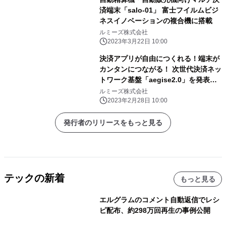
済端末「salo-01」 富士フイルムビジ
ネスイノベーションの複合機に搭載
ルミーズ株式会社
2023年3月22日 10:00
決済アプリが自由につくれる！端末が
カンタンにつながる！ 次世代決済ネッ
トワーク基盤「aegise2.0」を発表、
ティザーサイトを公開
ルミーズ株式会社
2023年2月28日 10:00
発行者のリリースをもっと見る
テックの新着
もっと見る
エルグラムのコメント自動返信でレシ
ピ配布、約298万回再生の事例公開