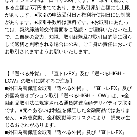
なオプション料は一口当り100円です。●一取引で購入で
きる金額は5万円までであり、また取引累計金額にも上限
があります。●取引の申込受付日と権利行使期日には制限
があります。●取引手数料は無料です。●お取引にあたっ
ては、契約締結前交付書面をご熟読・ご理解いただいた上
で、ご自身の資力、知識、取引経験及び取引目的等に照ら
して適切と判断される場合にのみ、ご自身の責任において
お取引されますようお願いいたします。
【『選べる外貨』、『直トレFX』及び『選べるHIGH・
LOW』の取引に関するご注意】
■外国為替保証金取引『選べる外貨』、『直トレFX』及び
外国為替オプション取引『選べるHIGH・LOW』は、●金
融商品取引法に規定される通貨関連店頭デリバティブ取引
です。●元本あるいは利益を保証した金融商品ではありま
せん。●為替変動、金利変動等のリスクにより、損失が生
じるおそれがあります。
■外国為替保証金取引『選べる外貨』及び『直トレFX』