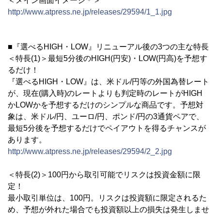
＜メイン画面イメージ＊＞
http://www.atpress.ne.jp/releases/29594/1_1.jpg
■『選べるHIGH・LOW』リニューアル後の3つの主な特長
＜特長(1)＞最短5分後のHIGH(円安)・LOW(円高)を予想す
るだけ！
『選べるHIGH・LOW』は、米ドル/円等の外国為替レート
が、現在(購入時)のレートよりも判定時のレートがHIGH
かLOWかを予想するだけのシンプルな商品です。予想対
象は、米ドル/円、ユーロ/円、ポンド/円の3通貨ペアで、
最短5分後を予想するだけでペイアウトを得るチャンスが
あります。
http://www.atpress.ne.jp/releases/29594/2_2.jpg
＜特長(2)＞100円から取引可能でリスクは投資金額に限
定！
最小取引単位は、100円。リスクは投資額に限定されるた
め、予想が外れた場合でも投資額以上の損失は発生しませ