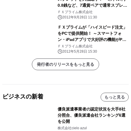
0.8銭など、7通貨ペアで通常スプレッ
ドを最大55％縮小～
ＦＸプライム株式会社
2012年9月28日 11:30
ＦＸプライムが「ハイスピード注文」
をPCで提供開始！ ～スマートフォ
ン・iPadアプリで大好評の機能がPC
でも使え、 お客様の収益機会が拡大～
ＦＸプライム株式会社
2012年5月28日 15:30
発行者のリリースをもっと見る
ビジネスの新着
もっと見る
優良派遣事業者の認定状況を大手8社
分照合、優良派遣会社ランキング6選
を公開
株式会社cielo azul