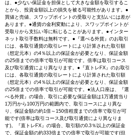
は、●少ない保証金を担保として大きな金額を取引するこ
とから、投資金額以上の損失を被る可能性があります。●
買値と売値、スワップポイントの受取りと支払いには差が
あります。●通貨の金利変動により、スワップポイントが
受取りから支払い等に転じることがあります。●インター
ネット取引手数料は無料です。●『選べる外貨』のお取引
には、各取引通貨の取引レートにより計算された取引額
（想定元本）の4％以上の保証金が必要となり、保証金額
の25倍までの倍率で取引が可能です。倍率は取引コース
及び取引通貨により異なります。●『直トレFX』のお取引
には、各取引通貨の取引レートにより計算された取引額
（想定元本）の4％以上の保証金が必要となり、保証金額
の25倍までの倍率で取引が可能です。●法人口座は、『選
べる外貨』の場合、取引に必要な保証金額は1万通貨当り
1万円から100万円の範囲内で、取引コースにより異な
り、保証金額の約1倍～150倍程度までの倍率で取引が可
能です(倍率は取引コース及び取引通貨により異なりま
す)。『直トレFX』の場合、取引額の0.3％以上の保証金
で、保証金額の約333倍までの倍率で取引が可能です(但