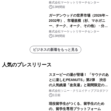
株式会社マーケットリサーチセンター
13時間前
ガーデンウッドの世界市場（2026年～
2032年）、市場規模（杉、マホガニ
ー、チーク、オーク、その他）・分析
レポートを発表
株式会社マーケットリサーチセンター
13時間前
ビジネスの新着をもっと見る
人気のプレスリリース
スヌーピーの湯が登場！ 「サウナのあ
とに楽しむPEANUTS」第2弾 渋谷
の人気銭湯「改良湯」と期間限定のコ
1
ラボレーション サウナイキタイコラ
株式会社ソニー・クリエイティブプロダクツ
ボグッズも発売決定！
1日前
現役留学生がつくる、留学生のため
の、留学生専用プラットフォーム