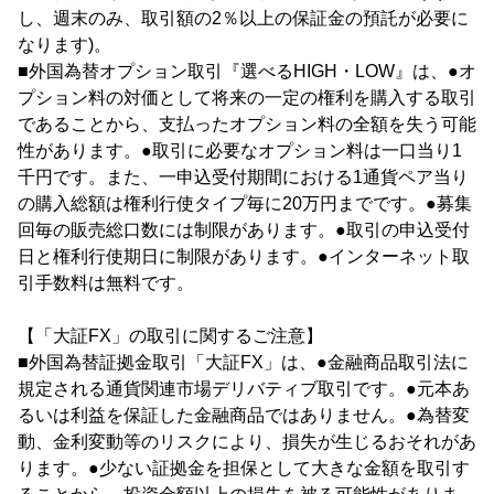
し、週末のみ、取引額の2％以上の保証金の預託が必要に
なります)。
■外国為替オプション取引『選べるHIGH・LOW』は、●オ
プション料の対価として将来の一定の権利を購入する取引
であることから、支払ったオプション料の全額を失う可能
性があります。●取引に必要なオプション料は一口当り1
千円です。また、一申込受付期間における1通貨ペア当り
の購入総額は権利行使タイプ毎に20万円までです。●募集
回毎の販売総口数には制限があります。●取引の申込受付
日と権利行使期日に制限があります。●インターネット取
引手数料は無料です。
【「大証FX」の取引に関するご注意】
■外国為替証拠金取引「大証FX」は、●金融商品取引法に
規定される通貨関連市場デリバティブ取引です。●元本あ
るいは利益を保証した金融商品ではありません。●為替変
動、金利変動等のリスクにより、損失が生じるおそれがあ
ります。●少ない証拠金を担保として大きな金額を取引す