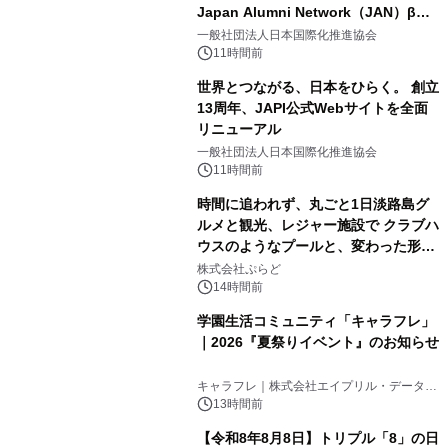
Japan Alumni Network（JAN）β版
2
をリリース
一般社団法人日本国際化推進協会
11時間前
世界とつながる、日本をひらく。 創立
13周年、JAPI公式Webサイトを全面
リニューアル
3
一般社団法人日本国際化推進協会
11時間前
時間に追われず、丸ごと1日淡路島グ
ルメと観光、レジャー施設で クラブハ
ウスのようなプールと、変わった形の
4
サウナも 「THE BOXY AWAJI」のお
株式会社ぷらど
得な素泊まり連泊プランで
14時間前
学園生活コミュニティ「キャラフレ」
｜2026『夏祭りイベント』のお知らせ
5
キャラフレ｜株式会社エイプリル・データ・
デザインズ
13時間前
【令和8年8月8日】トリプル「8」の日