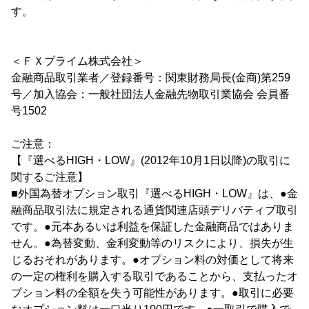
す。
＜ＦＸプライム株式会社＞
金融商品取引業者／登録番号：関東財務局長(金商)第259
号／加入協会：一般社団法人金融先物取引業協会 会員番
号1502
ご注意：
【『選べるHIGH・LOW』(2012年10月1日以降)の取引に
関するご注意】
■外国為替オプション取引『選べるHIGH・LOW』は、●金
融商品取引法に規定される通貨関連店頭デリバティブ取引
です。●元本あるいは利益を保証した金融商品ではありま
せん。●為替変動、金利変動等のリスクにより、損失が生
じるおそれがあります。●オプション料の対価として将来
の一定の権利を購入する取引であることから、支払ったオ
プション料の全額を失う可能性があります。●取引に必要