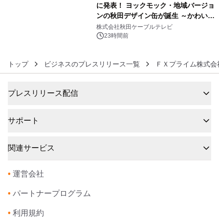
に発表！ ヨックモック・地域バージョ
ンの秋田デザイン缶が誕生 ～かわいい
6
秋田犬の子犬と秋田の四季と名所を巡
株式会社秋田ケーブルテレビ
るパッケージ～ 9月1日(火)秋田県内で
23時間前
販売開始
トップ
ビジネスのプレスリリース一覧
ＦＸプライム株式会
プレスリリース配信
サポート
関連サービス
•
運営会社
•
パートナープログラム
•
利用規約