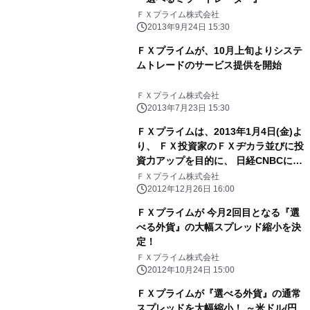
ＦＸプライム株式会社
2013年9月24日 15:30
ＦＸプライムが、10月上旬よりシステ
ムトレードのサービス提供を開始
ＦＸプライム株式会社
2013年7月23日 15:30
ＦＸプライムは、2013年1月4日(金)よ
り、 ＦＸ投資家のＦＸヂカラ並びに投
資力アップを目的に、 日経CNBCにて
ＦＸ情報番組「ＦＸまるわかりナイ
ＦＸプライム株式会社
ト」への提供を開始
2012年12月26日 16:00
ＦＸプライムが 今月2回目となる『選
べる外貨』の大幅スプレッド縮小を決
定！
ＦＸプライム株式会社
2012年10月24日 15:00
ＦＸプライムが『選べる外貨』の通常
スプレッドを大幅縮小！ ～米ドル/円