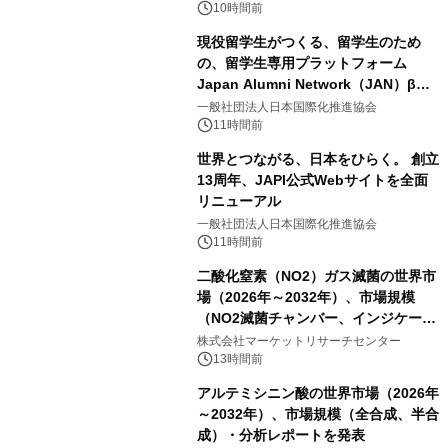
10時間前
現役留学生がつくる、留学生のため
の、留学生専用プラットフォーム
Japan Alumni Network（JAN）β版
をリリース
一般社団法人日本国際化推進協会
11時間前
世界とつながる、日本をひらく。 創立
13周年、JAPI公式Webサイトを全面
リニューアル
一般社団法人日本国際化推進協会
11時間前
二酸化窒素（NO2）ガス滅菌の世界市
場（2026年～2032年）、市場規模
（NO2滅菌チャンバー、インジケータ
ーおよびモニタリングシステム、その
株式会社マーケットリサーチセンター
他）・分析レポートを発表
13時間前
アルテミシニン酸の世界市場（2026年
～2032年）、市場規模（全合成、半合
成）・分析レポートを発表