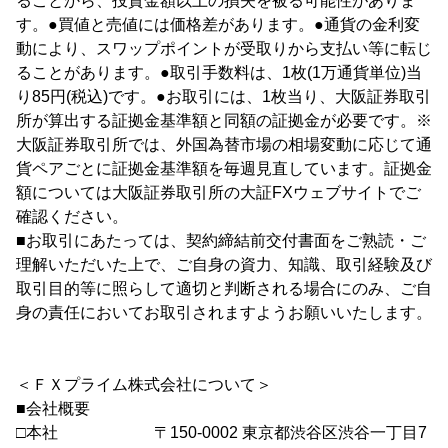
ることから、投資金額以上の損失を被る可能性がありま
す。●買値と売値には価格差があります。●通貨の金利変
動により、スワップポイントが受取りから支払い等に転じ
ることがあります。●取引手数料は、1枚(1万通貨単位)当
り85円(税込)です。●お取引には、1枚当り、大阪証券取引
所が算出する証拠金基準額と同額の証拠金が必要です。※
大阪証券取引所では、外国為替市場の相場変動に応じて通
貨ペアごとに証拠金基準額を毎週見直しています。証拠金
額については大阪証券取引所の大証FXウェブサイトでご
確認ください。
■お取引にあたっては、契約締結前交付書面をご熟読・ご
理解いただいた上で、ご自身の資力、知識、取引経験及び
取引目的等に照らして適切と判断される場合にのみ、ご自
身の責任においてお取引されますようお願いいたします。
＜ＦＸプライム株式会社について＞
■会社概要
□本社 〒150-0002 東京都渋谷区渋谷一丁目7