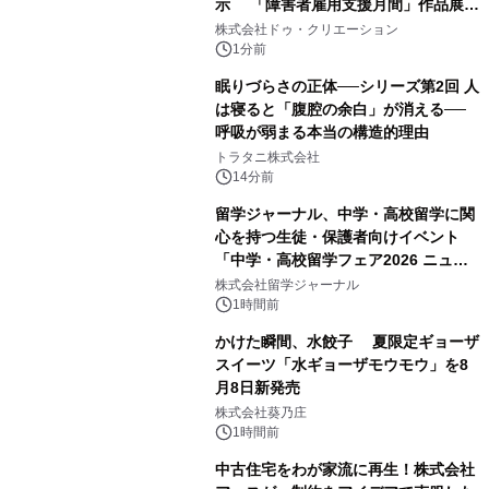
示 「障害者雇用支援月間」作品展示
会を 東京・愛知で開催
株式会社ドゥ・クリエーション
1分前
眠りづらさの正体──シリーズ第2回 人
は寝ると「腹腔の余白」が消える──
呼吸が弱まる本当の構造的理由
トラタニ株式会社
14分前
留学ジャーナル、中学・高校留学に関
心を持つ生徒・保護者向けイベント
「中学・高校留学フェア2026 ニュー
ジーランド＆オーストラリア」を
株式会社留学ジャーナル
9/12(土)に開催
1時間前
かけた瞬間、水餃子 夏限定ギョーザ
スイーツ「水ギョーザモウモウ」を8
月8日新発売
株式会社葵乃庄
1時間前
中古住宅をわが家流に再生！株式会社