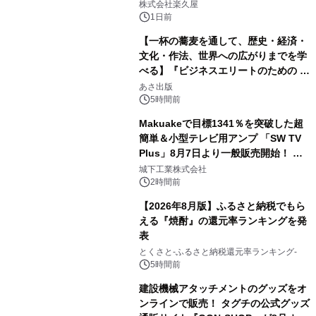
メニューを提供
株式会社楽久屋
1日前
【一杯の蕎麦を通して、歴史・経済・
文化・作法、世界への広がりまでを学
べる】『ビジネスエリートのための 教
3
養としての蕎麦』2026年8月25日
あさ出版
（火）発売
5時間前
Makuakeで目標1341％を突破した超
簡単＆小型テレビ用アンプ 「SW TV
Plus」8月7日より一般販売開始！ ケ
4
ーブル1本つなぐだけ、テレビの音が
城下工業株式会社
ぐっと豊かに
2時間前
【2026年8月版】ふるさと納税でもら
える『焼酎』の還元率ランキングを発
表
5
とくさと-ふるさと納税還元率ランキング-
5時間前
建設機械アタッチメントのグッズをオ
ンラインで販売！ タグチの公式グッズ