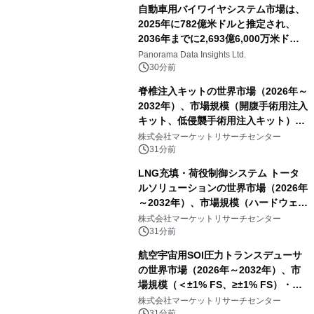
自動車用バイワイヤシステム市場は、
2025年に782億米ドルと推定され、
2036年までに2,693億6,000万米ドル
に達すると予測されており、予測期間
Panorama Data Insights Ltd.
（2026年～2036年）
30分前
脊椎注入キットの世界市場（2026年～
2032年）、市場規模（開腹手術用注入
キット、低侵襲手術用注入キット）・
分析レポートを発表
株式会社マーケットリサーチセンター
31分前
LNG充填・荷役制御システム トータ
ルソリューションの世界市場（2026年
～2032年）、市場規模（ハードウェ
ア、ソフトウェア、サービス）・分析
株式会社マーケットリサーチセンター
レポートを発表
31分前
航空宇宙用SOI圧力トランスデューサ
の世界市場（2026年～2032年）、市
場規模（＜±1% FS、≥±1% FS）・分
析レポートを発表
株式会社マーケットリサーチセンター
31分前