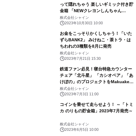
って隠れちゃう 楽しいギミック付き貯
金箱 「NEWクレヨンしんちゃん
BANK」11月上旬発売！
株式会社シャイン
2023年10月30日 10:00
お金をこっそりかくしちゃう！「いた
ずらBANK2」 みけねこ・茶トラ・は
ちわれの3種類を8月に発売
株式会社シャイン
2023年7月21日 15:30
鉄道ファン必見！寝台特急カウンター
チェア「北斗星」 「カシオペア」「あ
けぼの」のプロジェクトをMakuakeで
開始
株式会社シャイン
2023年7月3日 11:00
コインを乗せて走らせよう！ ～「トミ
カ のりもの貯金箱」2023年7月発売～
株式会社シャイン
2023年6月5日 10:00