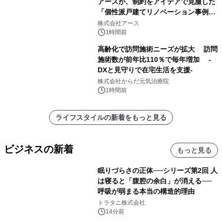
アースが、制約をアイデアで克服した
「個性派戸建てリノベーション事例5
選」を公開
株式会社アース
1時間前
高齢化で訪問施術ニーズが拡大 訪問
施術数が前年比110％で毎年増加 -
DXと見守りで在宅生活を支援-
株式会社からだ元気治療院
1時間前
ライフスタイルの新着をもっと見る
ビジネスの新着
もっと見る
眠りづらさの正体──シリーズ第2回 人
は寝ると「腹腔の余白」が消える──
呼吸が弱まる本当の構造的理由
トラタニ株式会社
14分前