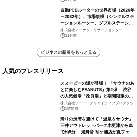
自動PCBルーターの世界市場（2026年
～2032年）、市場規模（シングルステ
ーションルーター、ダブルステーショ
ンルーター）・分析レポートを発表
株式会社マーケットリサーチセンター
31分前
ビジネスの新着をもっと見る
人気のプレスリリース
スヌーピーの湯が登場！ 「サウナのあ
とに楽しむPEANUTS」第2弾 渋谷
の人気銭湯「改良湯」と期間限定のコ
1
ラボレーション サウナイキタイコラ
株式会社ソニー・クリエイティブプロダクツ
ボグッズも発売決定！
1時間前
帰りの渋滞を避けて「温泉＆サウナ」
三井アウトレットパーク木更津から車
で約5分 湯舞音 袖ケ浦店が夏フェア
2