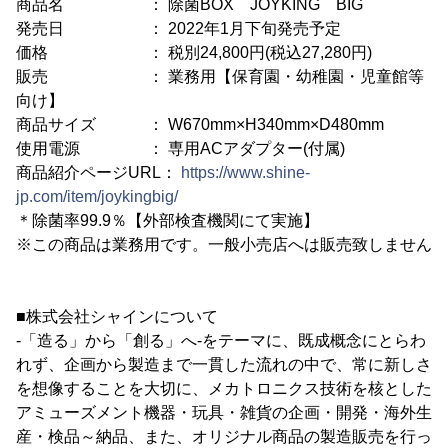
商品名 ： 除菌BOX JOYKING BIG
発売日 ： 2022年1月下旬発売予定
価格 ： 税別24,800円(税込27,280円)
販売 ： 業務用【保育園・幼稚園・児童館等
向け】
商品サイズ ： W670mm×H340mm×D480mm
使用電源 ： 専用ACアダプター(付属)
商品紹介ページURL：
https://www.shine-
jp.com/item/joykingbig/
＊除菌率99.9％【外部検査機関にて実施】
※この商品は業務用です。一般小売店へは販売致しません
■株式会社シャインについて
-「造る」から「創る」へ-をテーマに、既成概念にとらわ
れず、企画から製造まで一貫した流れの中で、常に新しさ
を想像することを大切に、メカトロニクス技術を核とした
アミューズメント機器・玩具・雑貨の企画・開発・海外生
産・検品～納品、また、オリジナル商品の製造販売を行っ