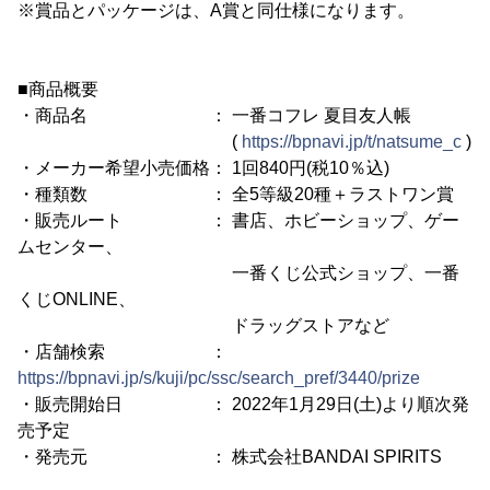
※賞品とパッケージは、A賞と同仕様になります。
■商品概要
・商品名 ： 一番コフレ 夏目友人帳
(
https://bpnavi.jp/t/natsume_c
)
・メーカー希望小売価格： 1回840円(税10％込)
・種類数 ： 全5等級20種＋ラストワン賞
・販売ルート ： 書店、ホビーショップ、ゲー
ムセンター、
一番くじ公式ショップ、一番
くじONLINE、
ドラッグストアなど
・店舗検索 ：
https://bpnavi.jp/s/kuji/pc/ssc/search_pref/3440/prize
・販売開始日 ： 2022年1月29日(土)より順次発
売予定
・発売元 ： 株式会社BANDAI SPIRITS