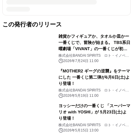
この発行者のリリース
雑貨かフィギュアか、タオルか皿かー
一番くじで、冒険が始まる。 TBS系日
曜劇場「VIVANT」の一番くじが初登
場！ 冒険の軌跡と熱気を思い起こさせ
株式会社BANDAI SPIRITS ロト・イノベー
ション事業部
る バラエティ豊かな商材をラインナッ
2026年7月24日 11:00
プ
『MOTHER2 ギーグの逆襲』をテーマ
にした 一番くじ第二弾が6月6日(土)よ
り登場！
株式会社BANDAI SPIRITS ロト・イノベー
ション事業部
2026年5月19日 11:00
ヨッシーだけの一番くじ 「スーパーマ
リオ with YOSHI」が 5月23日(土)よ
り登場！
株式会社BANDAI SPIRITS ロト・イノベー
ション事業部
2026年5月15日 13:00