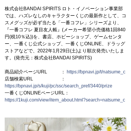
株式会社BANDAI SPIRITS ロト・イノベーション事業部
では、ハズレなしのキャラクターくじの最新作として、コ
スメグッズが必ず当たる「一番コフレ」シリーズより、
『一番コフレ 夏目友人帳』(メーカー希望小売価格1回840
円(税10％込))を、書店、ホビーショップ、ゲームセンタ
ー、一番くじ公式ショップ、一番くじONLINE、ドラッグ
ストアなどで、2022年1月29日(土)より順次発売いたしま
す。(発売元：株式会社BANDAI SPIRITS)
商品紹介ページURL ：
https://bpnavi.jp/t/natsume_c
店舗検索URL ：
https://bpnavi.jp/s/kuji/pc/ssc/search_pref/3440/prize
一番くじONLINEページURL：
https://1kuji.com/view/item_about.html?search=natsume_c