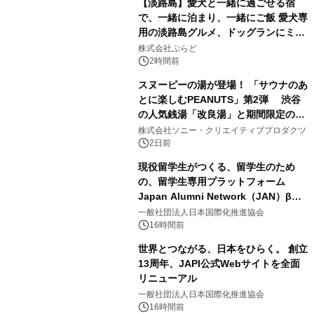
【淡路島】愛犬と一緒に過ごせる宿
で、一緒に泊まり、一緒にご飯 愛犬専
用の淡路島グルメ、ドッグランにミニ
2
プール グランピングとトレーラーハウ
株式会社ぷらど
スの2施設で
2時間前
スヌーピーの湯が登場！ 「サウナのあ
とに楽しむPEANUTS」第2弾 渋谷
の人気銭湯「改良湯」と期間限定のコ
3
ラボレーション サウナイキタイコラ
株式会社ソニー・クリエイティブプロダクツ
ボグッズも発売決定！
2日前
現役留学生がつくる、留学生のため
の、留学生専用プラットフォーム
Japan Alumni Network（JAN）β版
4
をリリース
一般社団法人日本国際化推進協会
16時間前
世界とつながる、日本をひらく。 創立
13周年、JAPI公式Webサイトを全面
リニューアル
5
一般社団法人日本国際化推進協会
16時間前