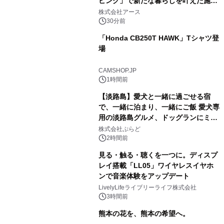
ビング」で新たな暮らしを叶えた施工
事例を株式会社アースが公開
株式会社アース
30分前
「Honda CB250T HAWK」Tシャツ登
場
CAMSHOP.JP
1時間前
【淡路島】愛犬と一緒に過ごせる宿
で、一緒に泊まり、一緒にご飯 愛犬専
用の淡路島グルメ、ドッグランにミニ
プール グランピングとトレーラーハウ
株式会社ぷらど
スの2施設で
2時間前
見る・触る・聴くを一つに。ディスプ
レイ搭載「LL05」ワイヤレスイヤホ
ンで音楽体験をアップデート
LivelyLifeライブリーライフ株式会社
3時間前
熊本の花を、熊本の希望へ。