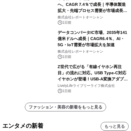
へ、CAGR 7.4％で成長｜半導体製造
拡大・先端プロセス需要が市場成長を
加速
株式会社レポートオーシャン
1日前
データコンバータIC市場、2035年141
億米ドルへ成長｜CAGR6.4％、AI・
5G・IoT需要が市場拡大を加速
株式会社レポートオーシャン
1日前
Z世代で広がる「有線イヤホン再注
目」の流れに対応。USB Type-C対応
イヤホンが登場！USB-A変換アダプタ
ー付きでスマホからパソコンまで幅広
LivelyLifeライブリーライフ株式会社
く活用可能
1日前
ファッション・美容の新着をもっと見る
エンタメの新着
もっと見る