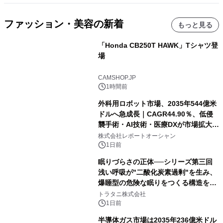
ファッション・美容の新着
もっと見る
「Honda CB250T HAWK」Tシャツ登
場
CAMSHOP.JP
1時間前
外科用ロボット市場、2035年544億米
ドルへ急成長｜CAGR44.90％、低侵
襲手術・AI技術・医療DXが市場拡大を
牽引
株式会社レポートオーシャン
1日前
眠りづらさの正体──シリーズ第三回
浅い呼吸が"二酸化炭素過剰"を生み、
爆睡型の危険な眠りをつくる構造を解
説
トラタニ株式会社
1日前
半導体ガス市場は2035年236億米ドル