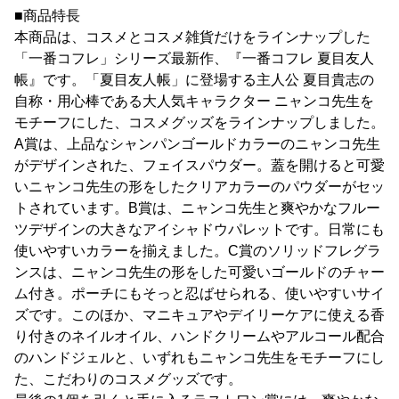
■商品特長
本商品は、コスメとコスメ雑貨だけをラインナップした
「一番コフレ」シリーズ最新作、『一番コフレ 夏目友人
帳』です。「夏目友人帳」に登場する主人公 夏目貴志の
自称・用心棒である大人気キャラクター ニャンコ先生を
モチーフにした、コスメグッズをラインナップしました。
A賞は、上品なシャンパンゴールドカラーのニャンコ先生
がデザインされた、フェイスパウダー。蓋を開けると可愛
いニャンコ先生の形をしたクリアカラーのパウダーがセッ
トされています。B賞は、ニャンコ先生と爽やかなフルー
ツデザインの大きなアイシャドウパレットです。日常にも
使いやすいカラーを揃えました。C賞のソリッドフレグラ
ンスは、ニャンコ先生の形をした可愛いゴールドのチャー
ム付き。ポーチにもそっと忍ばせられる、使いやすいサイ
ズです。このほか、マニキュアやデイリーケアに使える香
り付きのネイルオイル、ハンドクリームやアルコール配合
のハンドジェルと、いずれもニャンコ先生をモチーフにし
た、こだわりのコスメグッズです。