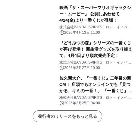
映画『ザ・スーパーマリオギャラクシ
ー・ムービー』 公開にあわせて
4/24(金)より一番くじが登場！
株式会社BANDAI SPIRITS ロト・イノベー
ション事業部
2026年4月13日 11:00
『どうぶつの森』シリーズの一番くじ
が再び登場！ 新生活グッズを取り揃え
て、4月4日より順次発売予定！
株式会社BANDAI SPIRITS ロト・イノベー
ション事業部
2026年3月27日 10:00
佐久間大介、『一番くじ』二年目の新
CM！ 店頭でもオンラインでも「見つ
かる、キミの一番！」 『一番くじ』新
CM「プレイリスト」篇 3月25日
株式会社BANDAI SPIRITS ロト・イノベー
ション事業部
（水）より公開 TVCMも3月25日
2026年3月25日 04:00
（水）から放映開始
発行者のリリースをもっと見る