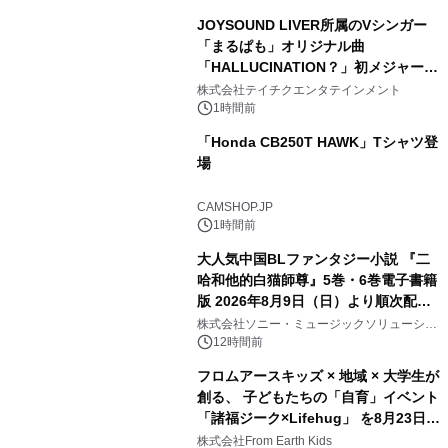
JOYSOUND LIVER所属のVシンガー
「まるぱも」オリジナル曲
「HALLUCINATION？」初メジャー配
信リリース決定！
株式会社テイチクエンタテインメント
1時間前
「Honda CB250T HAWK」Tシャツ登
場
CAMSHOP.JP
1時間前
大人気中国BLファンタジー小説 『二
哈和他的白猫師尊』5巻・6巻電子書籍
版 2026年8月9日（日）より順次配信
開始
株式会社ソニー・ミュージックソリューショ
ンズ
12時間前
フロムアースキッズ × 地域 × 大学生が
創る、 子どもたちの「自育」イベント
「諸福ジーク×Lifehug」 を8月23日
(日)開催
株式会社From Earth Kids