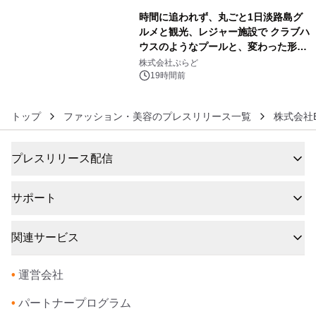
時間に追われず、丸ごと1日淡路島グ
ルメと観光、レジャー施設で クラブハ
ウスのようなプールと、変わった形の
6
サウナも 「THE BOXY AWAJI」のお
株式会社ぷらど
得な素泊まり連泊プランで
19時間前
トップ
ファッション・美容のプレスリリース一覧
株式会社B
プレスリリース配信
サポート
関連サービス
•
運営会社
•
パートナープログラム