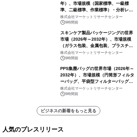
年）、市場規模（国家標準、一級標
準、二級標準、作業標準）・分析レポ
ートを発表
株式会社マーケットリサーチセンター
9時間前
スキンケア製品パッケージングの世界
市場（2026年～2032年）、市場規模
（ガラス包装、金属包装、プラスチッ
ク包装、その他）・分析レポートを発
株式会社マーケットリサーチセンター
表
9時間前
PPS集塵バッグの世界市場（2026年～
2032年）、市場規模（円筒形フィルタ
ーバッグ、平袋型フィルターバッグ、
プリーツフィルターバッグ、その
株式会社マーケットリサーチセンター
他）・分析レポートを発表
9時間前
ビジネスの新着をもっと見る
人気のプレスリリース