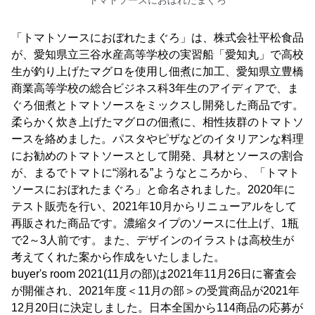
トマトソースにおぼれたまぐろ
「トマトソースにおぼれたまぐろ」は、株式会社平松食品
が、愛知県立三谷水産高等学校の実習船「愛知丸」で高校
生が釣り上げたマグロを使用し佃煮に加工、愛知県立豊橋
商業高等学校の総合ビジネス科3年生のアイディアで、ま
ぐろ佃煮とトマトソースをミックスし開発した商品です。
柔らかく炊き上げたマグロの佃煮に、相性抜群のトマトソ
ースを絡めました。パスタやピザなどのイタリアンな料理
にお勧めのトマトソースとして開発、具材とソースの割合
が、まるでトマトに“溺れる”ようなところから、「トマト
ソースにおぼれたまぐろ」と命名されました。2020年に
テスト販売を行い、2021年10月からリニューアルをして
再販された商品です。濃縮タイプのソースに仕上げ、1瓶
で2～3人前です。また、デザインのイラストは高校生が
考えてくれた案から作成をいたしました。
buyer's room 2021(11月の部)は2021年11月26日に審査会
が開催され、2021年度＜11月の部＞の受賞商品が2021年
12月20日に決定しました。日本全国から114商品の応募が