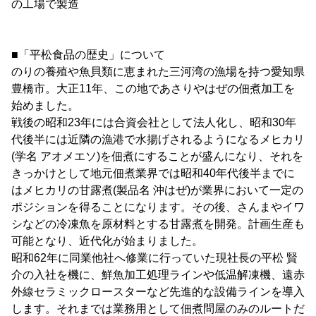
の工場で製造
■「平松食品の歴史」について
のりの養殖や魚貝類に恵まれた三河湾の漁場を持つ愛知県
豊橋市。大正11年、この地であさりやはぜの佃煮加工を
始めました。
戦後の昭和23年には合資会社として法人化し、昭和30年
代後半には近隣の漁港で水揚げされるようになるメヒカリ
(学名 アオメエソ)を佃煮にすることが盛んになり、それを
きっかけとして地元佃煮業界では昭和40年代後半までに
はメヒカリの甘露煮(製品名 沖はぜ)が業界において一定の
ポジションを得ることになります。その後、さんまやイワ
シなどの冷凍魚を原材料とする甘露煮を開発。計画生産も
可能となり、近代化が始まりました。
昭和62年に同業他社へ修業に行っていた現社長の平松 賢
介の入社を機に、鮮魚加工処理ラインや低温解凍機、遠赤
外線セラミックロースターなど先進的な設備ラインを導入
します。それまでは業務用として佃煮問屋のみのルートだ