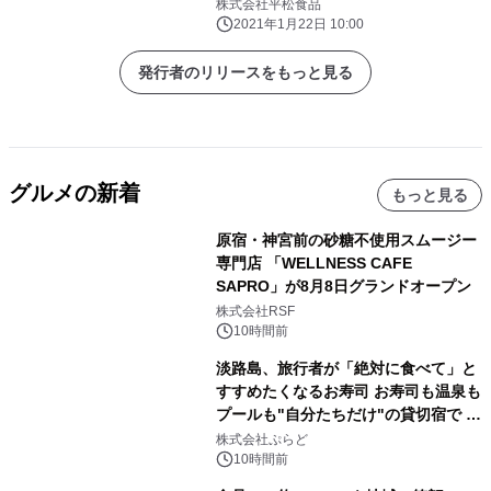
ーン展開！
株式会社平松食品
2021年1月22日 10:00
発行者のリリースをもっと見る
グルメの新着
もっと見る
原宿・神宮前の砂糖不使用スムージー
専門店 「WELLNESS CAFE
SAPRO」が8月8日グランドオープン
株式会社RSF
10時間前
淡路島、旅行者が「絶対に食べて」と
すすめたくなるお寿司 お寿司も温泉も
プールも"自分たちだけ"の貸切宿で 1
日1組限定「岩屋温泉 絵島別庭 海と
株式会社ぷらど
森」の握り寿司プラン
10時間前