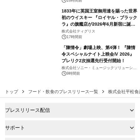
ぐっと豊かに
16時間前
1833年に英国王室御用達を賜った世界
初のウイスキー 『ロイヤル・ブラック
ラ』の旗艦店が2026年6月新宿に誕
5
生 バカルディ ジャパンと連携した
株式会社ティグリス
没入型バー「BAR Arca」
17時間前
「陳情令」劇場上映、第4弾！ 『陳情
令スペシャルナイト上映会Ⅳ 2026』
プレリク2次抽選先行受付開始！
6
株式会社ソニー・ミュージックソリューショ
ンズ
9時間前
トップ
フード・飲食のプレスリリース一覧
株式会社平松食
プレスリリース配信
サポート