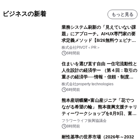
ビジネスの新着
もっと見る
業務システム刷新の「見えていない課
題」にアプローチ。AI×UX専門家の要
求定義メソッド【8/26無料ウェビナ
ー】株式会社PIVOT
株式会社PIVOT＜PR＞
6時間前
住まいを選び直す自由 ー住宅流動性と
人生設計の経済学ー （第４回：取引の
重さの経済学──情報・信頼・制度を
PropTechはどう組み替えるか）｜
株式会社property technologies
PropTech-Lab
6時間前
熊本産胡蝶蘭×富山産ジニア「花でつ
ながる希望の輪」 熊本復興支援チャリ
ティーワークショップを8月9日、富
山・射水で開催
フラワーライフ振興協議会
8時間前
耐性基準の世界市場（2026年～2032