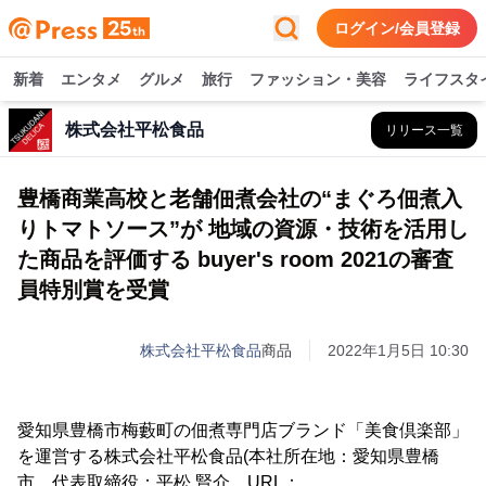
ログイン/会員登録
新着
エンタメ
グルメ
旅行
ファッション・美容
ライフスタ
株式会社平松食品
リリース一覧
豊橋商業高校と老舗佃煮会社の“まぐろ佃煮入
りトマトソース”が 地域の資源・技術を活用し
た商品を評価する buyer's room 2021の審査
員特別賞を受賞
株式会社平松食品
商品
2022年1月5日 10:30
愛知県豊橋市梅藪町の佃煮専門店ブランド「美食倶楽部」
を運営する株式会社平松食品(本社所在地：愛知県豊橋
市、代表取締役：平松 賢介、URL：