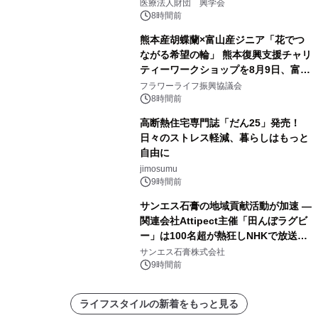
療計画」をテーマに専門監修
医療法人財団 興学会
8時間前
熊本産胡蝶蘭×富山産ジニア「花でつ
ながる希望の輪」 熊本復興支援チャリ
ティーワークショップを8月9日、富
山・射水で開催
フラワーライフ振興協議会
8時間前
高断熱住宅専門誌「だん25」発売！
日々のストレス軽減、暮らしはもっと
自由に
jimosumu
9時間前
サンエス石膏の地域貢献活動が加速 ―
関連会社Attipect主催「田んぼラグビ
ー」は100名超が熱狂しNHKで放送さ
れました。
サンエス石膏株式会社
9時間前
ライフスタイルの新着をもっと見る