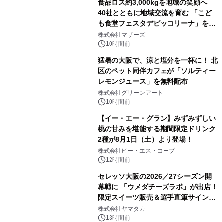
食品ロス約3,000kgを地域の笑顔へ
40社とともに地域交流を育む 「こど
も食堂フェスタデピッコリーナ」を9
月5日(土)開催
株式会社マザーズ
10時間前
猛暑の大阪で、涼と塩分を一杯に！ 北
区のペット同伴カフェが「ソルティー
レモンジュース」を無料配布
株式会社グリーンアート
10時間前
【イー・エー・グラン】みずみずしい
桃の甘みを堪能する期間限定ドリンク
2種が8月1日（土）より登場！
株式会社ピー・エス・コープ
12時間前
セレッソ大阪の2026／27シーズン開
幕戦に 「ウメダチーズラボ」が出店！
限定スイーツ販売＆選手直筆サイング
ッズが当たる抽選会を 8月8日に開催
株式会社ヤマタカ
13時間前