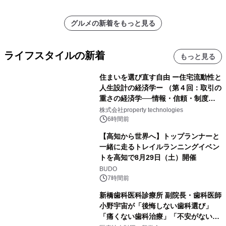
グルメの新着をもっと見る
ライフスタイルの新着
もっと見る
住まいを選び直す自由 ー住宅流動性と
人生設計の経済学ー （第４回：取引の
重さの経済学──情報・信頼・制度を
PropTechはどう組み替えるか）｜
株式会社property technologies
PropTech-Lab
6時間前
【高知から世界へ】トップランナーと
一緒に走るトレイルランニングイベン
トを高知で8月29日（土）開催
BUDO
7時間前
新橋歯科医科診療所 副院長・歯科医師
小野宇宙が「後悔しない歯科選び」
「痛くない歯科治療」「不安がない治