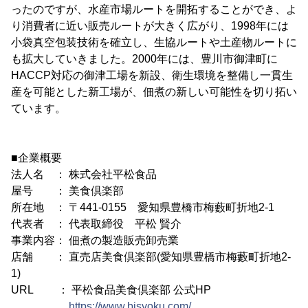
ったのですが、水産市場ルートを開拓することができ、よ
り消費者に近い販売ルートが大きく広がり、1998年には
小袋真空包装技術を確立し、生協ルートや土産物ルートに
も拡大していきました。2000年には、豊川市御津町に
HACCP対応の御津工場を新設、衛生環境を整備し一貫生
産を可能とした新工場が、佃煮の新しい可能性を切り拓い
ています。
■企業概要
法人名 ： 株式会社平松食品
屋号 ： 美食倶楽部
所在地 ： 〒441-0155 愛知県豊橋市梅藪町折地2-1
代表者 ： 代表取締役 平松 賢介
事業内容： 佃煮の製造販売卸売業
店舗 ： 直売店美食倶楽部(愛知県豊橋市梅藪町折地2-
1)
URL ： 平松食品美食倶楽部 公式HP
https://www.bisyoku.com/