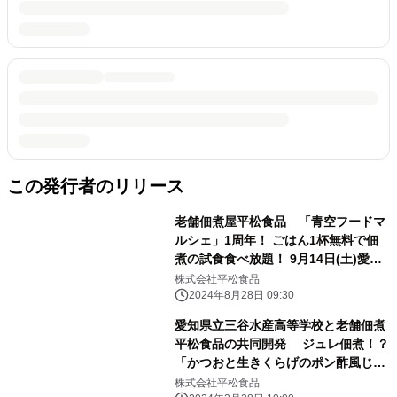
この発行者のリリース
老舗佃煮屋平松食品 「青空フードマ
ルシェ」1周年！ ごはん1杯無料で佃
煮の試食食べ放題！ 9月14日(土)愛知
県豊橋市にて開催！
株式会社平松食品
2024年8月28日 09:30
愛知県立三谷水産高等学校と老舗佃煮
平松食品の共同開発 ジュレ佃煮！？
「かつおと生きくらげのポン酢風じゅ
れ」 3月3日(日)新発売！
株式会社平松食品