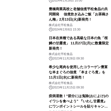
2024年2月28日 10:00
豊橋商業高校と老舗佃煮平松食品の共
同開発 佃煮炊き込みご飯「お茶碗さ
ん梅」2月13日(火)新発売！
株式会社平松食品
2024年2月8日 15:30
日本在来種である高級な日本の魚「桜
鱒の甘露煮」 11月27日(月)に数量限定
新発売！
株式会社平松食品
2023年11月28日 09:30
希少な尾肉を使用したコラーゲン豊富
な本まぐろの佃煮 「本まぐろ煮」を
11月1日(水)に新発売！
株式会社平松食品
2023年11月15日 09:30
疫病退散！“節分には鬼除(おによけ)の
イワシを食べよう” 『いわし甘露煮』
にワンポイントシールを貼りキャンペ