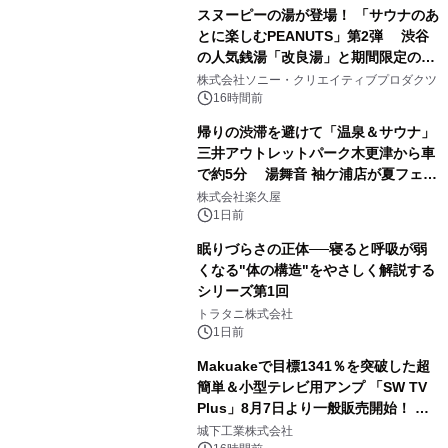
スヌーピーの湯が登場！ 「サウナのあ
とに楽しむPEANUTS」第2弾 渋谷
の人気銭湯「改良湯」と期間限定のコ
1
ラボレーション サウナイキタイコラ
株式会社ソニー・クリエイティブプロダクツ
ボグッズも発売決定！
16時間前
帰りの渋滞を避けて「温泉＆サウナ」
三井アウトレットパーク木更津から車
で約5分 湯舞音 袖ケ浦店が夏フェア
2
メニューを提供
株式会社楽久屋
1日前
眠りづらさの正体──寝ると呼吸が弱
くなる"体の構造"をやさしく解説する
シリーズ第1回
3
トラタニ株式会社
1日前
Makuakeで目標1341％を突破した超
簡単＆小型テレビ用アンプ 「SW TV
Plus」8月7日より一般販売開始！ ケ
4
ーブル1本つなぐだけ、テレビの音が
城下工業株式会社