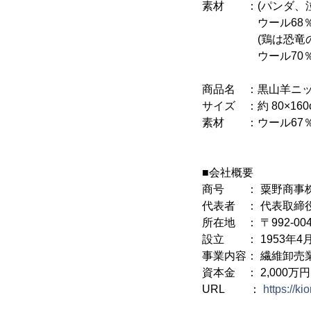
素材 ：(パンダ、泣
ウール68％・
(鶏は恐竜の祖先
ウール70％コ
商品名 ：黒山羊ニ
サイズ ：約 80×160
素材 ：ウール67％
■会社概要
商号 ： 粟野商事
代表者 ： 代表取締
所在地 ： 〒992-00
設立 ： 1953年4
事業内容： 繊維卸売
資本金 ： 2,000万円
URL ：
https://kio