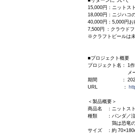
■リターンについて
15,000円：ニット
18,000円：ニジ
40,000円：5,0
7,500円 ：クラ
※クラフトビールは
■プロジェクト概要
プロジェクト名： 1
メードイン米
期間 ： 2021年12月
URL ：
htt
＜製品概要＞
商品名 ：ニットス
種類 ：パンダ／泣
鶏は恐竜の祖先だ
サイズ ：約 70×180