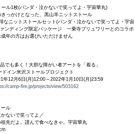
ストール1枚(パンダ・泣かないで笑ってよ・宇宙華丸)
ハコのきっかけとなった、黒山羊ニットストール
00円お得なニットストールセット(パンダ・泣かないで笑ってよ・宇宙
ウドファンディング限定パッケージ 一乗寺ブリュワリーとのコラ
未成年の方はお選びいただけません
作品でも多く！大胆な障がい者アートを「着る」
沢ストールプロジェクト
6日(月)12:00～2022年1月10日(月)23:59
ps://camp-fire.jp/projects/view/503162
トール
かないで笑ってよ／
よ。謹んで食べなきゃ。宇宙華丸
cm