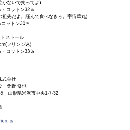
かないで笑ってよ)
コットン32％
だよ。謹んで食べなきゃ。宇宙華丸)
ットン30％
ットストール
cm(フリンジ込)
・コットン33％
株式会社
役 粟野 修也
45 山形県米沢市中央1-7-32
月
業
rien.jp/