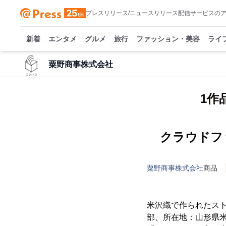
プレスリリース/ニュースリリース配信サービスの
新着
エンタメ
グルメ
旅行
ファッション・美容
ライ
粟野商事株式会社
1作
クラウドファ
粟野商事株式会社
商品
米沢織で作られたス
部、所在地：山形県