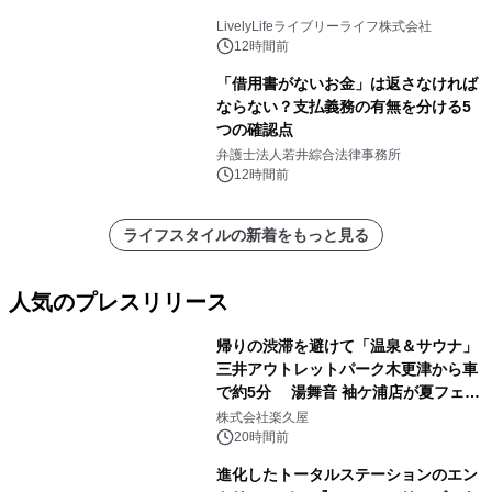
LivelyLifeライブリーライフ株式会社
12時間前
「借用書がないお金」は返さなければ
ならない？支払義務の有無を分ける5
つの確認点
弁護士法人若井綜合法律事務所
12時間前
ライフスタイルの新着をもっと見る
人気のプレスリリース
帰りの渋滞を避けて「温泉＆サウナ」
三井アウトレットパーク木更津から車
で約5分 湯舞音 袖ケ浦店が夏フェア
1
メニューを提供
株式会社楽久屋
20時間前
進化したトータルステーションのエン