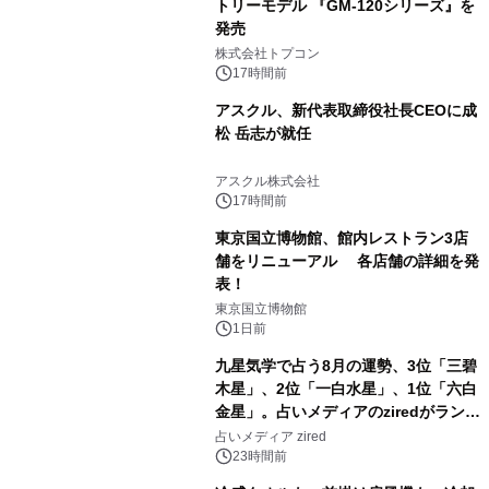
トリーモデル 『GM-120シリーズ』を
発売
2
株式会社トプコン
17時間前
アスクル、新代表取締役社長CEOに成
松 岳志が就任
3
アスクル株式会社
17時間前
東京国立博物館、館内レストラン3店
舗をリニューアル 各店舗の詳細を発
表！
4
東京国立博物館
1日前
九星気学で占う8月の運勢、3位「三碧
木星」、2位「一白水星」、1位「六白
金星」。占いメディアのziredがランキ
5
ングを発表
占いメディア zired
23時間前