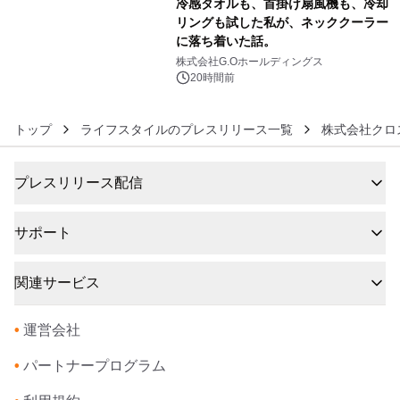
冷感タオルも、首掛け扇風機も、冷却
リングも試した私が、ネッククーラー
に落ち着いた話。
6
株式会社G.Oホールディングス
20時間前
トップ
ライフスタイルのプレスリリース一覧
株式会社クロ
プレスリリース配信
サポート
関連サービス
•
運営会社
•
パートナープログラム