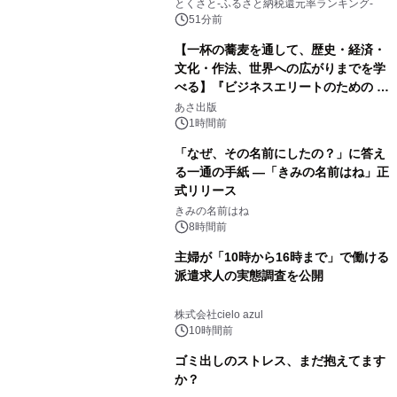
とくさと-ふるさと納税還元率ランキング-
51分前
【一杯の蕎麦を通して、歴史・経済・
文化・作法、世界への広がりまでを学
べる】『ビジネスエリートのための 教
養としての蕎麦』2026年8月25日
あさ出版
（火）発売
1時間前
「なぜ、その名前にしたの？」に答え
る一通の手紙 ―「きみの名前はね」正
式リリース
きみの名前はね
8時間前
主婦が「10時から16時まで」で働ける
派遣求人の実態調査を公開
株式会社cielo azul
10時間前
ゴミ出しのストレス、まだ抱えてます
か？