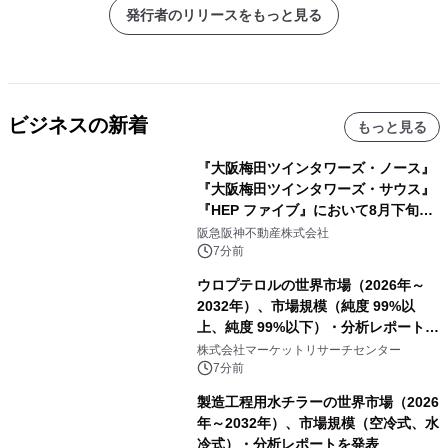
発行者のリリースをもっと見る
ビジネスの新着
もっと見る
『大阪梅田ツインタワーズ・ノース』
『大阪梅田ツインタワーズ・サウス』
『HEP ファイブ』において8月下旬か
ら 「オフサイト型コーポレートPPA」
阪急阪神不動産株式会社
による 再生可能エネルギー電力の使用
7分前
を開始します
ウロプテロルの世界市場（2026年～
2032年）、市場規模（純度 99%以
上、純度 99%以下）・分析レポートを
発表
株式会社マーケットリサーチセンター
7分前
製造工程用水チラーの世界市場（2026
年～2032年）、市場規模（空冷式、水
冷式）・分析レポートを発表