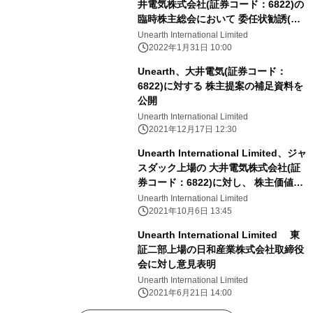
井電気株式会社(証券コード：6822)の
臨時株主総会において 委任状勧誘(プ
ロキシーファイト)を実施
Unearth International Limited
2022年1月31日 10:00
Unearth、大井電気(証券コード：
6822)に対する 株主提案の補足資料を
公開
Unearth International Limited
2021年12月17日 12:30
Unearth International Limited、ジャ
スダック上場の 大井電気株式会社(証
券コード：6822)に対し、 株主価値向
上に向けた要望書を提出
Unearth International Limited
2021年10月6日 13:45
Unearth International Limited 東
証二部上場の日和産業株式会社取締役
会に対し意見表明
Unearth International Limited
2021年6月21日 14:00