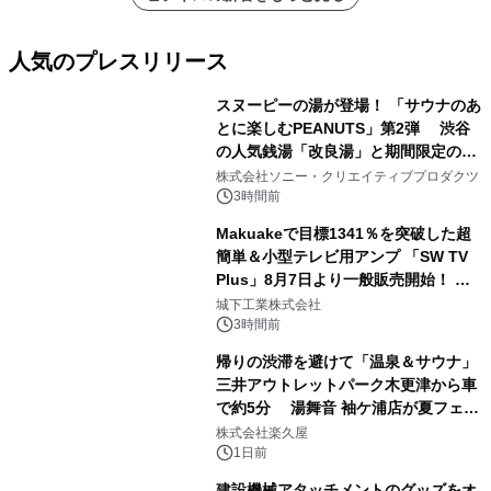
人気のプレスリリース
スヌーピーの湯が登場！ 「サウナのあ
とに楽しむPEANUTS」第2弾 渋谷
の人気銭湯「改良湯」と期間限定のコ
1
ラボレーション サウナイキタイコラ
株式会社ソニー・クリエイティブプロダクツ
ボグッズも発売決定！
3時間前
Makuakeで目標1341％を突破した超
簡単＆小型テレビ用アンプ 「SW TV
Plus」8月7日より一般販売開始！ ケ
2
ーブル1本つなぐだけ、テレビの音が
城下工業株式会社
ぐっと豊かに
3時間前
帰りの渋滞を避けて「温泉＆サウナ」
三井アウトレットパーク木更津から車
で約5分 湯舞音 袖ケ浦店が夏フェア
3
メニューを提供
株式会社楽久屋
1日前
建設機械アタッチメントのグッズをオ