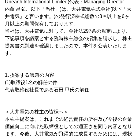
Unearth International Limited(代表：Managing Director
内藤 昌弘、以下「当社」)は、大井電気株式会社(以下「大
井電気」と言います。)の発行済株式総数の3％以上を6ヶ
月以上の期間保有しております。
当社は、大井電気に対して、会社法297条の規定により、
下記事項を議案とする臨時株主総会の招集を請求し、株主
提案書の到達を確認しましたので、本件を公表いたしま
す。
1. 提案する議題の内容
(1)取締役1名の解任の件
代表取締役社長である石田 甲氏の解任
＜大井電気の株主の皆様へ＞
本株主提案は、これまでの経営責任の所在及び今後の企業
価値向上に向けた取締役としての適正さを問う内容となり
ます。今後、大井電気が飛躍的に成長するためには、現状