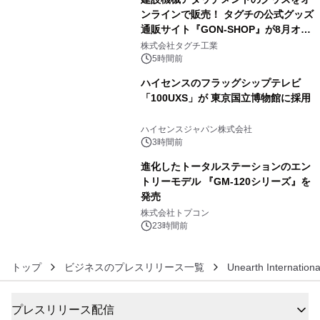
ンラインで販売！ タグチの公式グッズ
通販サイト『GON-SHOP』が8月オー
4
プン
株式会社タグチ工業
5時間前
ハイセンスのフラッグシップテレビ
「100UXS」が 東京国立博物館に採用
5
ハイセンスジャパン株式会社
3時間前
進化したトータルステーションのエン
トリーモデル 『GM-120シリーズ』を
発売
6
株式会社トプコン
23時間前
トップ
ビジネスのプレスリリース一覧
Unearth Internationa
プレスリリース配信