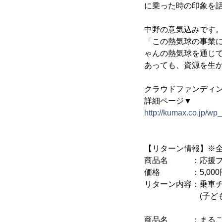
に乗った時の印象を
中野の意気込みです
「この熱気球の事業
ゃんの熱気球を通じ
あっても、資源を生
クラウドファンディ
詳細ページ▼
http://kumax.co.jp/w
【リターン情報】※
商品名 ：応援プラ
価格 ：5,000
リターン内容：乗車チ
(子ども)1枚
商品名 ：まるごと