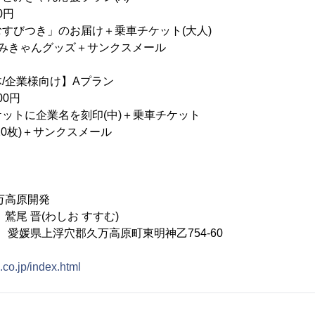
0円
すびつき」のお届け＋乗車チケット(大人)
グッズ＋サンクスメール
企業様向け】Aプラン
0円
ットに企業名を刻印(中)＋乗車チケット
＋サンクスメール
万高原開発
鷲尾 晋(わしお すすむ)
04 愛媛県上浮穴郡久万高原町東明神乙754-60
.co.jp/index.html