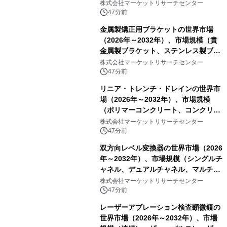
（0.995、0.999、その他）・分析レポ
株式会社マーケットリサーチセンター
ートを発表
47分前
金属製矯正用ブラケットの世界市場
（2026年～2032年）、市場規模（貴
金属製ブラケット、ステンレス製ブラ
ケット、純チタン製ブラケット）・分
株式会社マーケットリサーチセンター
析レポートを発表
47分前
リニア・トレンチ・ドレインの世界市
場（2026年～2032年）、市場規模
（ポリマーコンクリート、コンクリー
ト、プラスチック、金属）・分析レポ
株式会社マーケットリサーチセンター
ートを発表
47分前
双方向レベル変換器の世界市場（2026
年～2032年）、市場規模（シングルチ
ャネル、デュアルチャネル、マルチチ
ャネル）・分析レポートを発表
株式会社マーケットリサーチセンター
47分前
レーザーアブレーション検査顕微鏡の
世界市場（2026年～2032年）、市場