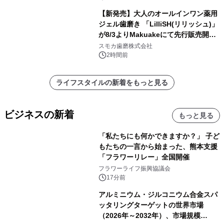
【新発売】大人のオールインワン薬用
ジェル歯磨き 「LilliSH(リリッシュ)」
が8/3よりMakuakeにて先行販売開
始！
スモカ歯磨株式会社
2時間前
ライフスタイルの新着をもっと見る
ビジネスの新着
もっと見る
「私たちにも何かできますか？」 子ど
もたちの一言から始まった、熊本支援
「フラワーリレー」全国開催
フラワーライフ振興協議会
17分前
アルミニウム・ジルコニウム合金スパ
ッタリングターゲットの世界市場
（2026年～2032年）、市場規模