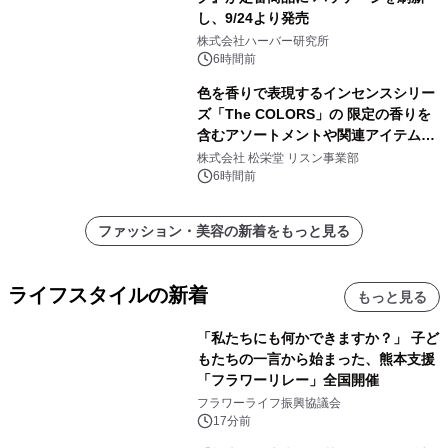
し、9/24より発売
株式会社ハーバー研究所
6時間前
色を香りで表現するインセンスシリー
ズ「The COLORS」の 限定の香りを
含むアソートメントや関連アイテムを
8月6日発売
株式会社 松栄堂 リスン事業部
6時間前
ファッション・美容の新着をもっと見る
ライフスタイルの新着
もっと見る
「私たちにも何かできますか？」 子ど
もたちの一言から始まった、熊本支援
「フラワーリレー」全国開催
フラワーライフ振興協議会
17分前