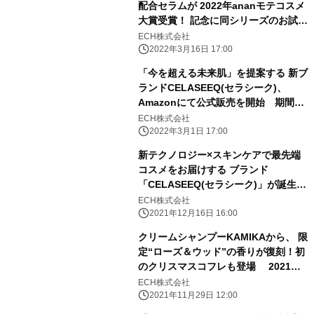
配合セラムが 2022年ananモテコスメ
大賞受賞！ 記念に同シリーズのお試し
セットにて50％OFFクーポンを配布
ECH株式会社
2022年3月16日 17:00
「今を超える未来肌」を提案する 新ブ
ランドCELASEEQ(セラシーク)、
Amazonにて公式販売を開始 期間限
定の特別クーポン配布中
ECH株式会社
2022年3月1日 17:00
新テクノロジー×スキンケアで最先端
コスメをお届けする ブランド
「CELASEEQ(セラシーク)」が誕生
第一弾はヒト幹細胞*コスメシリーズ
ECH株式会社
2021年12月16日 16:00
クリームシャンプーKAMIKAから、 限
定“ローズ＆ウッド”の香りが復刻！初
のクリスマスコフレも登場 2021年
11月29日より数量限定で発売
ECH株式会社
2021年11月29日 12:00