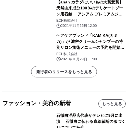
【anan カラダにいいもの大賞受賞】
天然由来成分100％のデリケートゾー
ン用石鹸 「アシアム プレミアムジャ
ムウ ボタニカルハーバルソープ」が、
ECH株式会社
カラダにいいもの大賞 デリケートゾー
2021年11月16日 12:00
ンケア部門に選ばれました
ヘアケアブランド「KAMIKA(カミ
カ)」が 濃密クリームシャンプーの特
別サロン施術メニューの予約を開始！
都内のアンバサダーサロン限定で極上
ECH株式会社
ヘッドスパ体験
2021年10月29日 11:00
発行者のリリースをもっと見る
ファッション・美容の新着
もっと見る
石徹白洋品店代表がテレビに9月に出
演 石徹白に伝わる直線裁断の服づく
りについて紹介