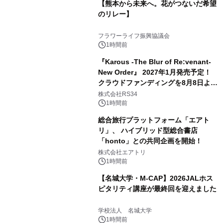
【熊本から未来へ。花がつないだ希望
のリレー】
フラワーライフ振興協議会
1時間前
『Karous -The Blur of Re:venant-
New Order』 2027年1月発売予定！
クラウドファンディングを8月8日より
開始
株式会社RS34
1時間前
総合旅行プラットフォーム「エアト
リ」、 ハイブリッド型総合書店
「honto」との共同企画を開始！
株式会社エアトリ
1時間前
【名城大学・M-CAP】2026JALホス
ピタリティ講座が最終回を迎えました
学校法人 名城大学
1時間前