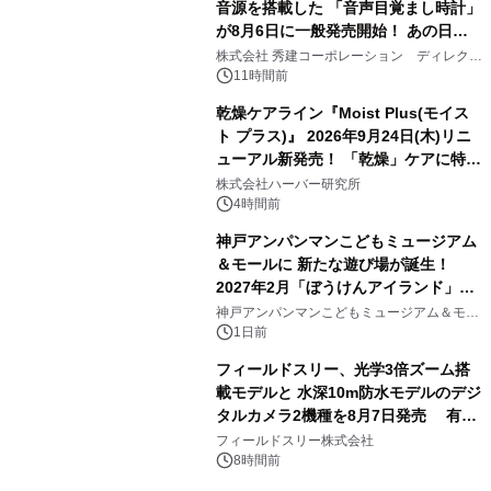
音源を搭載した 「音声目覚まし時計」
が8月6日に一般発売開始！ あの日の
3
大興奮が今甦る
株式会社 秀建コーポレーション ディレクト
アートギャラリー
11時間前
乾燥ケアライン『Moist Plus(モイス
ト プラス)』 2026年9月24日(木)リニ
ューアル新発売！ 「乾燥」ケアに特化
4
し、ライン使いで潤いに満ちた肌へ
株式会社ハーバー研究所
4時間前
神戸アンパンマンこどもミュージアム
＆モールに 新たな遊び場が誕生！
2027年2月「ぼうけんアイランド」が
5
オープン
神戸アンパンマンこどもミュージアム＆モー
ル
1日前
フィールドスリー、光学3倍ズーム搭
載モデルと 水深10m防水モデルのデジ
タルカメラ2機種を8月7日発売 有効
6
約1300万画素、用途別に選べるコンデ
フィールドスリー株式会社
ジ新登場
8時間前