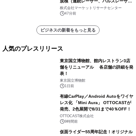
規模（連続レーザー、パルスレーザ
ー）・分析レポートを発表
株式会社マーケットリサーチセンター
47分前
ビジネスの新着をもっと見る
人気のプレスリリース
東京国立博物館、館内レストラン3店
舗をリニューアル 各店舗の詳細を発
表！
1
東京国立博物館
1日前
有線CarPlay／Android Autoをワイヤ
レス化 「Mini Aura」 OTTOCASTが
発売、2色展開で8/31まで40％OFF！
2
OTTOCAST株式会社
9時間前
仮面ライダー55周年記念！オリジナル