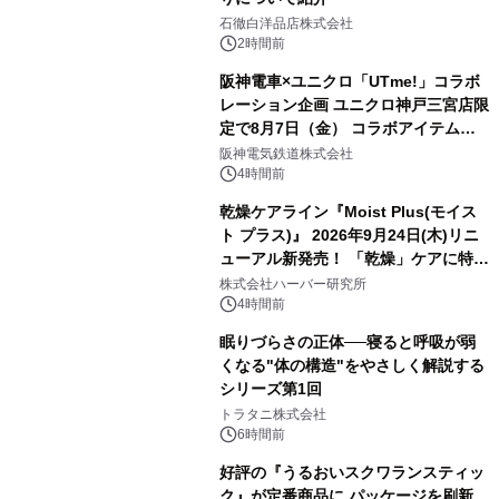
石徹白洋品店株式会社
2時間前
阪神電車×ユニクロ「UTme!」コラボ
レーション企画 ユニクロ神戸三宮店限
定で8月7日（金） コラボアイテムが
発売決定！
阪神電気鉄道株式会社
4時間前
乾燥ケアライン『Moist Plus(モイス
ト プラス)』 2026年9月24日(木)リニ
ューアル新発売！ 「乾燥」ケアに特化
し、ライン使いで潤いに満ちた肌へ
株式会社ハーバー研究所
4時間前
眠りづらさの正体──寝ると呼吸が弱
くなる"体の構造"をやさしく解説する
シリーズ第1回
トラタニ株式会社
6時間前
好評の『うるおいスクワランスティッ
ク』が定番商品に パッケージを刷新