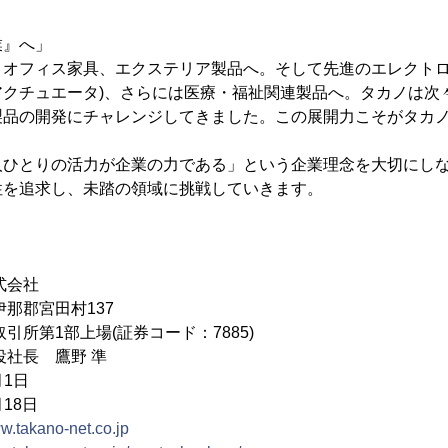
業』へ」
、オフィス家具、エクステリア製品へ。そして先進のエレクトロ
アクチュエータ)、さらには医療・福祉関連製品へ。タカノは次
製品の開発にチャレンジしてきました。この展開力こそがタカ
人ひとりの活力が企業の力である」という企業理念を大切にし
性を追求し、未踏の領域に挑戦していきます。
式会社
那郡宮田村137
部上場(証券コード：7885)
役社長 鷹野 準
月1日
18日
ww.takano-net.co.jp