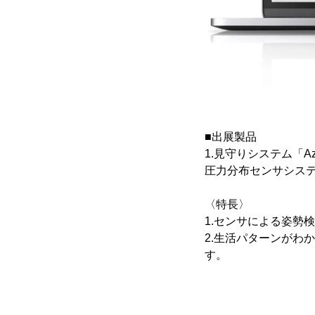
■出展製品
1.見守りシステム「Azm
圧力分布センサシステ
〈特長〉
1.センサによる姿勢
2.生活パターンがわ
す。