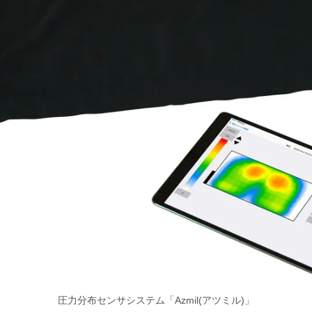
圧力分布センサシステム「Azmil(アツミル)」