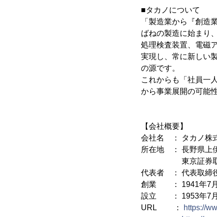
■タカノについて
「製造業から『創造
ばねの製造に始まり
処理検査装置、電磁
実現し、常に新しい
の源です。
これからも「社員一
から事業展開の可能
【会社概要】
会社名 ： タカノ株
所在地 ： 長野県上伊
東京証券取引所第1
代表者 ： 代表取締
創業 ： 1941年7
設立 ： 1953年7月
URL ：
https://w